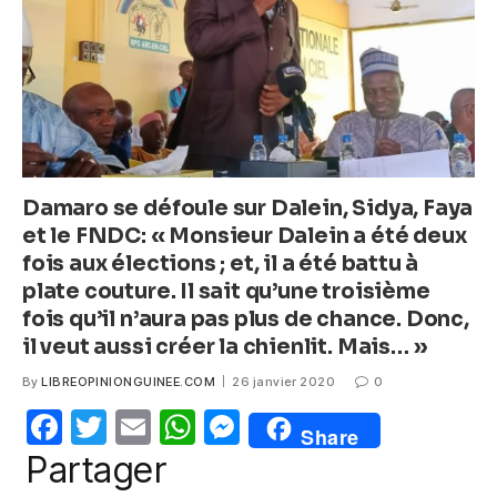
k
Damaro se défoule sur Dalein, Sidya, Faya
et le FNDC: « Monsieur Dalein a été deux
fois aux élections ; et, il a été battu à
plate couture. Il sait qu’une troisième
fois qu’il n’aura pas plus de chance. Donc,
il veut aussi créer la chienlit. Mais… »
By
LIBREOPINIONGUINEE.COM
26 janvier 2020
0
F
T
E
W
M
Share
a
w
m
h
e
Partager