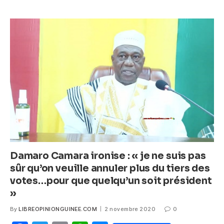
e
er
s
e
b
A
n
o
p
g
o
p
er
k
Damaro Camara ironise : « je ne suis pas
sûr qu’on veuille annuler plus du tiers des
votes…pour que quelqu’un soit président
»
By
LIBREOPINIONGUINEE.COM
2 novembre 2020
0