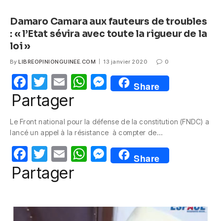
Damaro Camara aux fauteurs de troubles
: « l’Etat sévira avec toute la rigueur de la
loi »
By
LIBREOPINIONGUINEE.COM
13 janvier 2020
0
F
T
E
W
M
Share
a
w
m
h
e
Partager
c
itt
ail
at
ss
Le Front national pour la défense de la constitution (FNDC) a
e
er
s
e
lancé un appel à la résistance à compter de…
b
A
n
F
T
E
W
M
o
p
g
Share
a
w
m
h
e
Partager
o
p
er
c
itt
ail
at
ss
k
e
er
s
e
b
A
n