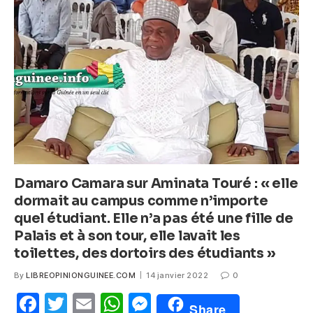
b
A
n
o
p
g
o
p
er
k
Damaro Camara sur Aminata Touré : « elle
dormait au campus comme n’importe
quel étudiant. Elle n’a pas été une fille de
Palais et à son tour, elle lavait les
toilettes, des dortoirs des étudiants »
By
LIBREOPINIONGUINEE.COM
14 janvier 2022
0
F
T
E
W
M
Share