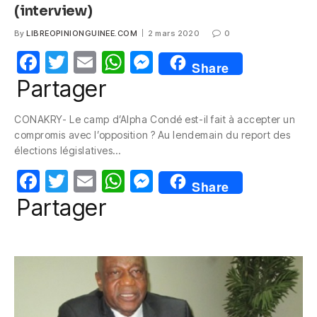
(interview)
By
LIBREOPINIONGUINEE.COM
2 mars 2020
0
F
T
E
W
M
Share
a
w
m
h
e
Partager
c
itt
ail
at
ss
CONAKRY- Le camp d’Alpha Condé est-il fait à accepter un
e
er
s
e
compromis avec l’opposition ? Au lendemain du report des
b
A
n
élections législatives…
o
p
g
F
T
E
W
M
Share
o
p
er
a
w
m
h
e
Partager
k
c
itt
ail
at
ss
e
er
s
e
b
A
n
o
p
g
o
p
er