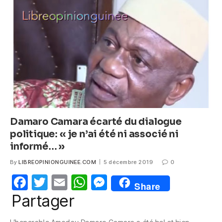
o
p
g
o
p
er
k
Damaro Camara écarté du dialogue
politique: « je n’ai été ni associé ni
informé… »
By
LIBREOPINIONGUINEE.COM
5 décembre 2019
0
F
T
E
W
M
Share
a
w
m
h
e
Partager
c
itt
ail
at
ss