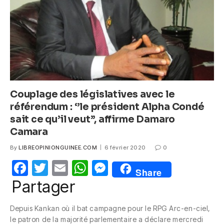
k
Couplage des législatives avec le
référendum : ‘’le président Alpha Condé
sait ce qu’il veut’’, affirme Damaro
Camara
By
LIBREOPINIONGUINEE.COM
6 février 2020
0
F
T
E
W
M
Share
a
w
m
h
e
Partager
c
itt
ail
at
ss
Depuis Kankan où il bat campagne pour le RPG Arc-en-ciel,
e
er
s
e
le patron de la majorité parlementaire a déclare mercredi