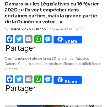
Damaro sur les Législatives du 16 février
202O : « Ils vont empêcher dans
certaines parties, mais la grande partie
de la Guinée ira voter… »
By
LIBREOPINIONGUINEE.COM
20 janvier 2020
0
F
T
E
W
M
Share
a
w
m
h
e
Partager
c
itt
ail
at
ss
C’est l’annonce faite ce lundi 20 janvier, par Amadou
e
er
s
e
Damaro Camara alors que des listes électorales affichées en
b
A
n
vue des…
o
p
g
F
T
E
W
M
Share
o
p
er
a
w
m
h
e
Partager
k
c
itt
ail
at
ss
e
er
s
e