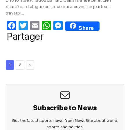
L’honorable Amadou Damaro Camara a été bel et bien
e
er
s
e
écarté du dialogue politique qui a ouvert ce jeudi ses
b
A
n
travaux…
o
p
g
F
T
E
W
M
Share
o
p
er
a
w
m
h
e
Partager
k
c
itt
ail
at
ss
e
er
s
e
b
A
n
Next
1
2
o
p
g
o
p
er
k
Subscribe to News
Get the latest sports news from NewsSite about world,
sports and politics.