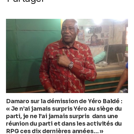
k
c
itt
ail
at
ss
e
er
s
e
b
A
n
o
p
g
o
p
er
k
Damaro sur la démission de Yéro Baldé :
« Je n’ai jamais surpris Yéro au siège du
parti, je ne l’ai jamais surpris dans une
réunion du parti et dans les activités du
RPG ces dix dernières années… »