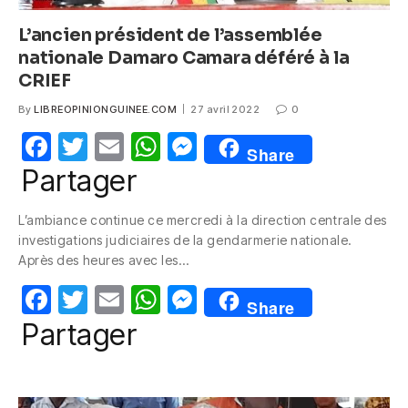
L’ancien président de l’assemblée
nationale Damaro Camara déféré à la
CRIEF
By
LIBREOPINIONGUINEE.COM
27 avril 2022
0
F
T
E
W
M
Share
a
w
m
h
e
Partager
c
itt
ail
at
ss
L’ambiance continue ce mercredi à la direction centrale des
e
er
s
e
investigations judiciaires de la gendarmerie nationale.
b
A
n
Après des heures avec les…
o
p
g
F
T
E
W
M
Share
o
p
er
a
w
m
h
e
Partager
k
c
itt
ail
at
ss
e
er
s
e