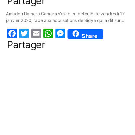
Partager
c
itt
ail
at
ss
Amadou Damaro Camara s’est bien défoulé ce vendredi 17
e
er
s
e
janvier 2020, face aux accusations de Sidya qui a dit sur…
b
A
n
F
T
E
W
M
o
p
g
Share
a
w
m
h
e
Partager
o
p
er
c
itt
ail
at
ss
k
e
er
s
e
b
A
n
o
p
g
o
p
er
k