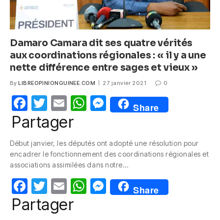
Damaro Camara dit ses quatre vérités
aux coordinations régionales : « il y a une
nette différence entre sages et vieux »
By
LIBREOPINIONGUINEE.COM
27 janvier 2021
0
F
T
E
W
M
Share
a
w
m
h
e
Partager
c
itt
ail
at
ss
Début janvier, les députés ont adopté une résolution pour
e
er
s
e
encadrer le fonctionnement des coordinations régionales et
b
A
n
associations assimilées dans notre…
o
p
g
F
T
E
W
M
Share
o
p
er
a
w
m
h
e
Partager
k
c
itt
ail
at
ss