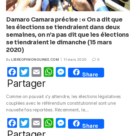
Damaro Camara précise : « On a dit que
les élections se tiendraient dans deux
semaines, on n’a pas dit que les élections
se tiendraient le dimanche (15 mars
2020)
By
LIBREOPINIONGUINEE.COM
11 mars 2020
0
F
T
E
W
M
Share
a
w
m
h
e
Partager
c
itt
ail
at
ss
Comme on pouvait s’y attendre, les élections législatives
e
er
s
e
couplées avec le référendum constitutionnel sont une
b
A
n
nouvelle fois reportées. Récemment, le…
o
p
g
F
T
E
W
M
Share
o
p
er
a
w
m
h
e
Partager