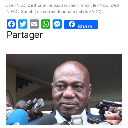
c
itt
ail
at
ss
« Le FNDC, c’est pour ne pas assumer ; sinon, le FNDC, c’est
e
er
s
e
l’UFDG. Sanoh (le coordinateur national du FNDC)…
b
A
n
F
T
E
W
M
o
p
g
Share
a
w
m
h
e
Partager
o
p
er
c
itt
ail
at
ss
k
e
er
s
e
b
A
n
o
p
g
o
p
er
k