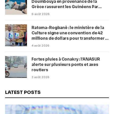
Doumbouya en provenance de la
Grèce rassurent les Guinéens Par
(Macka Baldé)
6 août 2026
Ratoma-Rogbanè : le ministère de la
Culture signe une convention de 42
millions de dollars pour transformer la
plage en complexe balnéaire
4 août 2026
Fortes pluies à Conakry : l’ANASUR
alerte sur plusieurs ponts et axes
routiers
3 août 2026
LATEST POSTS