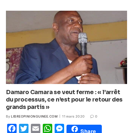
e
er
s
e
b
A
n
o
p
g
o
p
er
k
Damaro Camara se veut ferme : « l’arrêt
du processus, ce n’est pour le retour des
grands partis »
By
LIBREOPINIONGUINEE.COM
11 mars 2020
0
F
T
E
W
M
Share