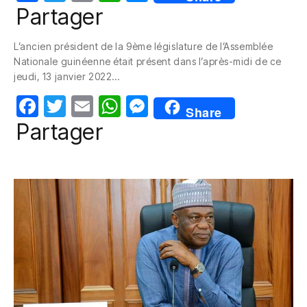
a
w
m
h
e
Partager
c
itt
ail
at
ss
L’ancien président de la 9ème législature de l’Assemblée
e
er
s
e
Nationale guinéenne était présent dans l’après-midi de ce
b
A
n
jeudi, 13 janvier 2022…
o
p
g
F
T
E
W
M
Share
o
p
er
a
w
m
h
e
Partager
k
c
itt
ail
at
ss
e
er
s
e
b
A
n
o
p
g
o
p
er
k