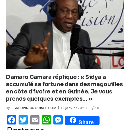
b
A
n
o
p
g
o
p
er
k
Damaro Camara réplique : « Sidya a
accumulé sa fortune dans des magouilles
en côte d’ivoire et en Guinée. Je vous
prends quelques exemples… »
By
LIBREOPINIONGUINEE.COM
18 janvier 2020
0
F
T
E
W
M
Share
a
w
m
h
e