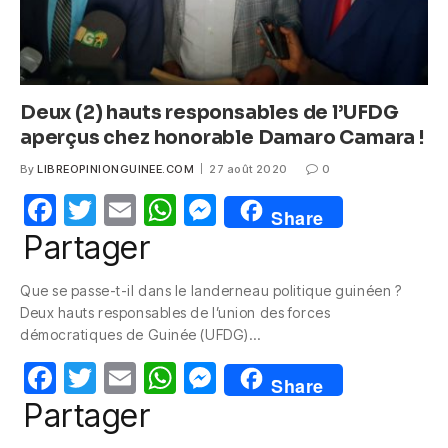
Deux (2) hauts responsables de l’UFDG
aperçus chez honorable Damaro Camara !
By
LIBREOPINIONGUINEE.COM
27 août 2020
0
F
T
E
W
M
Share
a
w
m
h
e
Partager
c
itt
ail
at
ss
Que se passe-t-il dans le landerneau politique guinéen ?
e
er
s
e
Deux hauts responsables de l’union des forces
b
A
n
démocratiques de Guinée (UFDG)…
o
p
g
F
T
E
W
M
Share
o
p
er
a
w
m
h
e
Partager
k
c
itt
ail
at
ss