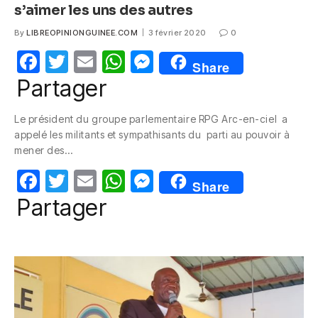
s’aimer les uns des autres
By
LIBREOPINIONGUINEE.COM
3 février 2020
0
F
T
E
W
M
Share
a
w
m
h
e
Partager
c
itt
ail
at
ss
Le président du groupe parlementaire RPG Arc-en-ciel a
e
er
s
e
appelé les militants et sympathisants du parti au pouvoir à
b
A
n
mener des…
o
p
g
F
T
E
W
M
Share
o
p
er
a
w
m
h
e
Partager
k
c
itt
ail
at
ss
e
er
s
e
b
A
n
o
p
g
o
p
er