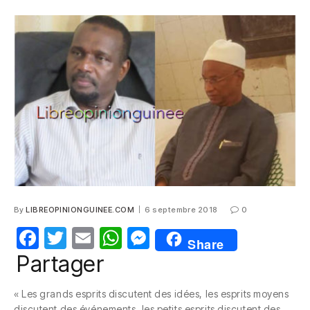
e
er
s
e
b
A
n
o
p
g
o
p
er
k
By
LIBREOPINIONGUINEE.COM
6 septembre 2018
0
F
T
E
W
M
Share
a
w
m
h
e
Partager
c
itt
ail
at
ss
« Les grands esprits discutent des idées, les esprits moyens
e
er
s
e
discutent des événements, les petits esprits discutent des