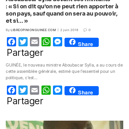
: « Si on dit qu’on ne peut rien apporter à
son pays, sauf quand on sera au pouvoir,
et si… »
By
LIBREOPINIONGUINEE.COM
2 juin 2018
0
F
T
E
W
M
Share
a
w
m
h
e
Partager
c
itt
ail
at
ss
GUINÉE, le nouveau ministre Aboubacar Sylla, a au cours de
e
er
s
e
cette assemblée générale, estimé que l’essentiel pour un
b
A
n
politique, c’est…
o
p
g
F
T
E
W
M
Share
o
p
er
a
w
m
h
e
Partager
k
c
itt
ail
at
ss
e
er
s
e
b
A
n