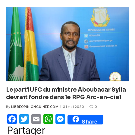
e
er
s
e
b
A
n
o
p
g
o
p
er
k
Le parti UFC du ministre Aboubacar Sylla
devrait fondre dans le RPG Arc-en-ciel
By
LIBREOPINIONGUINEE.COM
31 mai 2020
0
F
T
E
W
M
Share
a
w
m
h
e
Partager