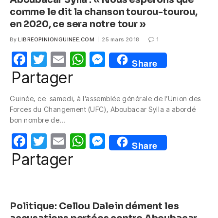
comme le dit la chanson tourou-tourou,
en 2020, ce sera notre tour »
By
LIBREOPINIONGUINEE.COM
25 mars 2018
1
F
T
E
W
M
Share
a
w
m
h
e
Partager
c
itt
ail
at
ss
Guinée, ce samedi, à l’assemblée générale de l’Union des
e
er
s
e
Forces du Changement (UFC), Aboubacar Sylla a abordé
b
A
n
bon nombre de…
o
p
g
F
T
E
W
M
Share
o
p
er
a
w
m
h
e
Partager
k
c
itt
ail
at
ss
e
er
s
e
b
A
n
Politique: Cellou Dalein dément les