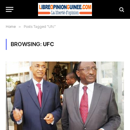
Home
»
Posts Tagged "Ufc"
BROWSING:
UFC