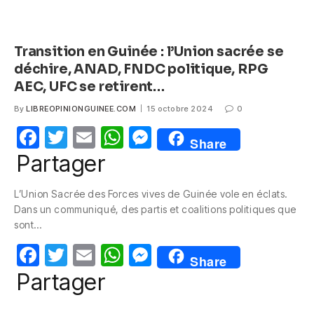
Transition en Guinée : l’Union sacrée se
déchire, ANAD, FNDC politique, RPG
AEC, UFC se retirent…
By
LIBREOPINIONGUINEE.COM
15 octobre 2024
0
F
T
E
W
M
Share
a
w
m
h
e
Partager
c
itt
ail
at
ss
L’Union Sacrée des Forces vives de Guinée vole en éclats.
e
er
s
e
Dans un communiqué, des partis et coalitions politiques que
b
A
n
sont…
o
p
g
F
T
E
W
M
Share
o
p
er
a
w
m
h
e
Partager
k
c
itt
ail
at
ss