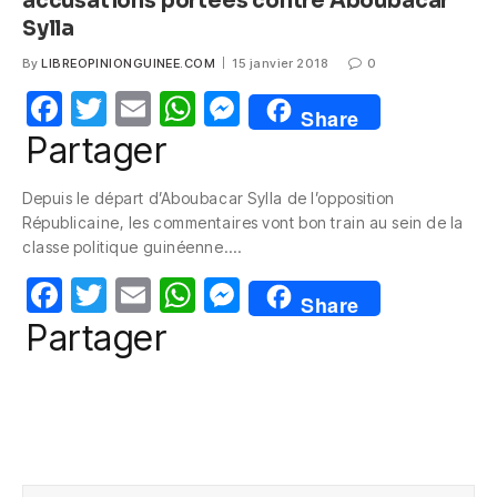
o
p
g
accusations portées contre Aboubacar
o
p
er
Sylla
k
By
LIBREOPINIONGUINEE.COM
15 janvier 2018
0
F
T
E
W
M
Share
a
w
m
h
e
Partager
c
itt
ail
at
ss
Depuis le départ d’Aboubacar Sylla de l’opposition
e
er
s
e
Républicaine, les commentaires vont bon train au sein de la
b
A
n
classe politique guinéenne.…
o
p
g
F
T
E
W
M
Share
o
p
er
a
w
m
h
e
Partager
k
c
itt
ail
at
ss
e
er
s
e
b
A
n
o
p
g