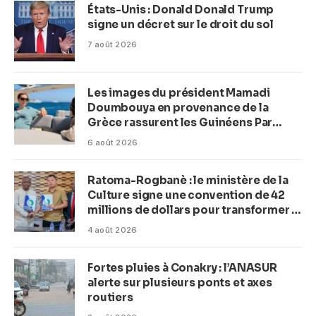
États-Unis : Donald Donald Trump
signe un décret sur le droit du sol
7 août 2026
Les images du président Mamadi
Doumbouya en provenance de la
Grèce rassurent les Guinéens Par
(Macka Baldé)
6 août 2026
Ratoma-Rogbanè : le ministère de la
Culture signe une convention de 42
millions de dollars pour transformer la
plage en complexe balnéaire
4 août 2026
Fortes pluies à Conakry : l’ANASUR
alerte sur plusieurs ponts et axes
routiers