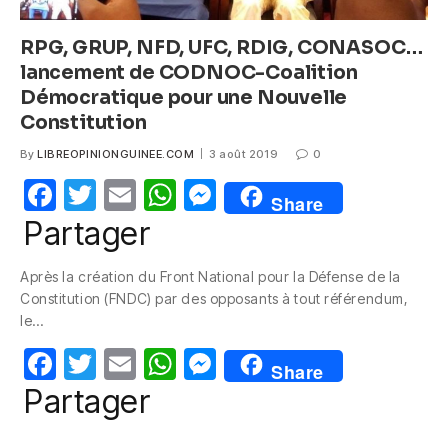
RPG, GRUP, NFD, UFC, RDIG, CONASOC…
lancement de CODNOC-Coalition
Démocratique pour une Nouvelle
Constitution
By
LIBREOPINIONGUINEE.COM
3 août 2019
0
F
T
E
W
M
Share
a
w
m
h
e
Partager
c
itt
ail
at
ss
Après la création du Front National pour la Défense de la
e
er
s
e
Constitution (FNDC) par des opposants à tout référendum,
b
A
n
le…
o
p
g
F
T
E
W
M
Share
o
p
er
a
w
m
h
e
Partager
k
c
itt
ail
at
ss