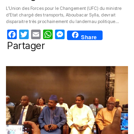
c
itt
ail
at
ss
L’Union des Forces pour le Changement (UFC) du ministre
e
er
s
e
d’Etat chargé des transports, Aboubacar Sylla, devrait
b
A
n
disparaitre très prochainement du landernau politique…
o
p
g
F
T
E
W
M
Share
o
p
er
a
w
m
h
e
Partager
k
c
itt
ail
at
ss
e
er
s
e
b
A
n
o
p
g
o
p
er
k