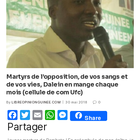
o
p
g
o
p
er
k
Martyrs de l’opposition, de vos sangs et
de vos vies, Dalein en mange chaque
mois (cellule de com Ufc)
By
LIBREOPINIONGUINEE.COM
30 mai 2018
0
F
T
E
W
M
Share
a
w
m
h
e
Partager
c
itt
ail
at
ss