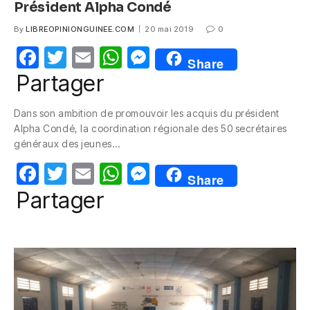
Président Alpha Condé
By
LIBREOPINIONGUINEE.COM
20 mai 2019
0
F
T
E
W
M
Share
a
w
m
h
e
Partager
c
itt
ail
at
ss
Dans son ambition de promouvoir les acquis du président
e
er
s
e
Alpha Condé, la coordination régionale des 50 secrétaires
b
A
n
généraux des jeunes…
o
p
g
F
T
E
W
M
Share
o
p
er
a
w
m
h
e
Partager
k
c
itt
ail
at
ss
e
er
s
e
b
A
n
o
p
g
o
p
er