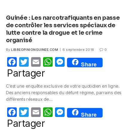
Guinée : Les narcotrafiquants en passe
de contrôler les services spéciaux de
lutte contre la drogue et le crime
organisé
By
LIBREOPINIONGUINEE.COM
6 septembre 2018
0
F
T
E
W
M
Share
a
w
m
h
e
Partager
c
itt
ail
at
ss
C’est une enquête exclusive de votre quotidien en ligne.
e
er
s
e
Des anciens responsables du défunt régime, parrains des
b
A
n
différents réseaux de…
o
p
g
F
T
E
W
M
Share
o
p
er
a
w
m
h
e
Partager
k
c
itt
ail
at
ss