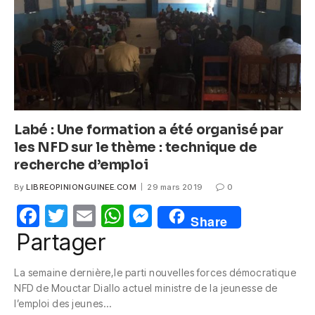
k
Labé : Une formation a été organisé par
les NFD sur le thème : technique de
recherche d’emploi
By
LIBREOPINIONGUINEE.COM
29 mars 2019
0
F
T
E
W
M
Share
a
w
m
h
e
Partager
c
itt
ail
at
ss
La semaine dernière,le parti nouvelles forces démocratique
e
er
s
e
NFD de Mouctar Diallo actuel ministre de la jeunesse de
b
A
n
l’emploi des jeunes…