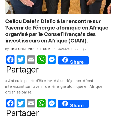
Cellou Dalein Diallo à la rencontre sur
l’avenir de l’énergie atomique en Afrique
organisé par le Conseil français des
investisseurs en Afrique (CIAN).
By
LIBREOPINIONGUINEE.COM
13 octobre 2022
0
F
T
E
W
M
Share
a
w
m
h
e
Partager
c
itt
ail
at
ss
« J’ai eu le plaisir d’être invité à un déjeuner-débat
e
er
s
e
intéressant sur l’avenir de l’énergie atomique en Afrique
b
A
n
organisé par le…
o
p
g
F
T
E
W
M
Share
o
p
er
a
w
m
h
e
Partager