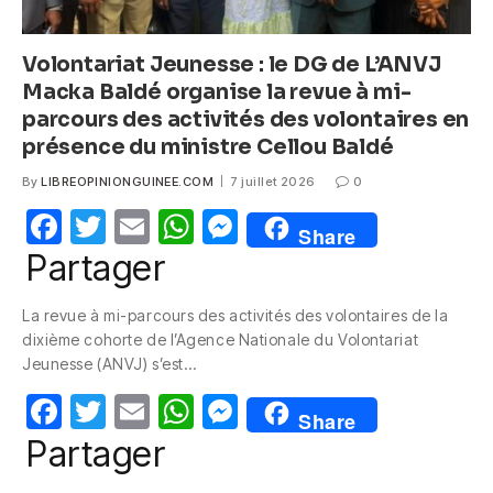
Volontariat Jeunesse : le DG de L’ANVJ
Macka Baldé organise la revue à mi-
parcours des activités des volontaires en
présence du ministre Cellou Baldé
By
LIBREOPINIONGUINEE.COM
7 juillet 2026
0
F
T
E
W
M
Share
a
w
m
h
e
Partager
c
itt
ail
at
ss
La revue à mi-parcours des activités des volontaires de la
e
er
s
e
dixième cohorte de l’Agence Nationale du Volontariat
b
A
n
Jeunesse (ANVJ) s’est…
o
p
g
F
T
E
W
M
Share
o
p
er
a
w
m
h
e
Partager
k
c
itt
ail
at
ss