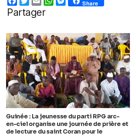
F
T
E
W
M
Share
o
p
er
a
w
m
h
e
Partager
k
c
itt
ail
at
ss
e
er
s
e
b
A
n
o
p
g
o
p
er
k
Guinée : La jeunesse du parti RPG arc-
en-ciel organise une journée de prière et
de lecture du saint Coran pour le