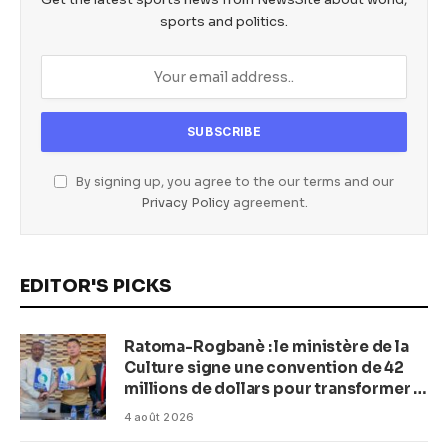
sports and politics.
By signing up, you agree to the our terms and our
Privacy Policy
agreement.
EDITOR'S PICKS
Ratoma-Rogbanè : le ministère de la
Culture signe une convention de 42
millions de dollars pour transformer la
plage en complexe balnéaire
4 août 2026