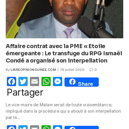
k
Affaire contrat avec la PME « Etoile
émergeante : Le transfuge du RPG Ismaël
Condé a organisé son interpellation
By
LIBREOPINIONGUINEE.COM
16 juillet 2020
0
F
T
E
W
M
Share
a
w
m
h
e
Partager
c
itt
ail
at
ss
Le vice-maire de Matam serait de toute vraisemblance,
e
er
s
e
impliqué dans la procédure qui a abouti à son interpellation
b
A
n
par le…
o
p
g