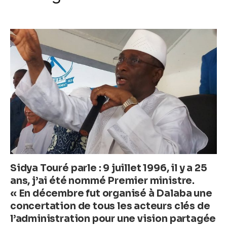
k
c
itt
ail
at
ss
e
er
s
e
b
A
n
o
p
g
o
p
er
k
Sidya Touré parle : 9 juillet 1996, il y a 25
ans, j’ai été nommé Premier ministre.
« En décembre fut organisé à Dalaba une
concertation de tous les acteurs clés de
l’administration pour une vision partagée