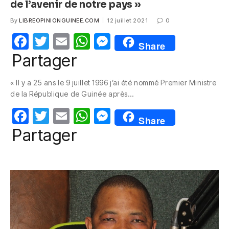
de l’avenir de notre pays »
By
LIBREOPINIONGUINEE.COM
12 juillet 2021
0
F
T
E
W
M
Share
a
w
m
h
e
Partager
c
itt
ail
at
ss
« Il y a 25 ans le 9 juillet 1996 j’ai été nommé Premier Ministre
e
er
s
e
de la République de Guinée après…
b
A
n
F
T
E
W
M
o
p
g
Share
a
w
m
h
e
Partager
o
p
er
c
itt
ail
at
ss
k
e
er
s
e
b
A
n
o
p
g
o
p
er