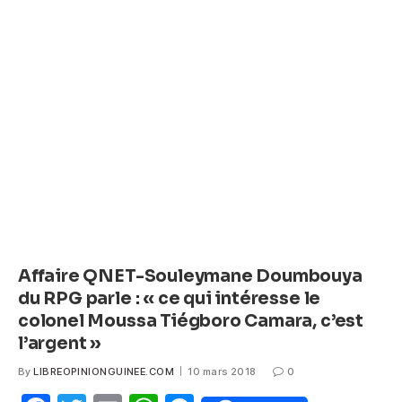
e
er
s
e
b
A
n
o
p
g
o
p
er
k
Affaire QNET-Souleymane Doumbouya
du RPG parle : « ce qui intéresse le
colonel Moussa Tiégboro Camara, c’est
l’argent »
By
LIBREOPINIONGUINEE.COM
10 mars 2018
0