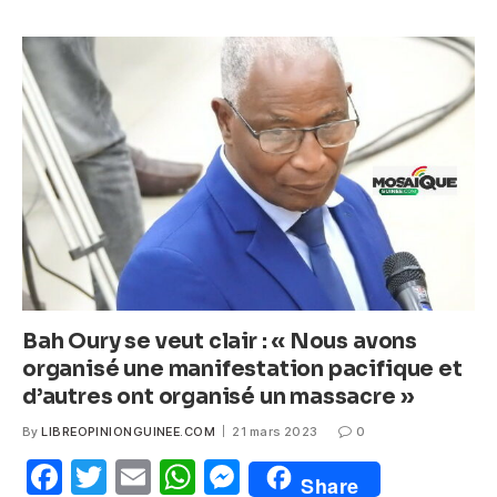
e
er
s
e
b
A
n
o
p
g
o
p
er
k
Bah Oury se veut clair : « Nous avons
organisé une manifestation pacifique et
d’autres ont organisé un massacre »
By
LIBREOPINIONGUINEE.COM
21 mars 2023
0
F
T
E
W
M
Share