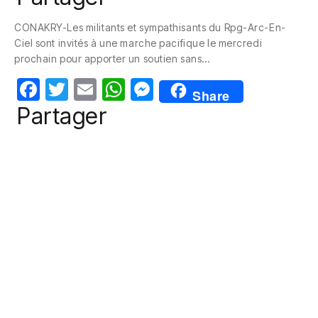
c
itt
ail
at
ss
CONAKRY-Les militants et sympathisants du Rpg-Arc-En-
e
er
s
e
Ciel sont invités à une marche pacifique le mercredi
b
A
n
prochain pour apporter un soutien sans…
o
p
g
F
T
E
W
M
Share
o
p
er
a
w
m
h
e
Partager
k
c
itt
ail
at
ss
e
er
s
e
b
A
n
o
p
g
o
p
er
k