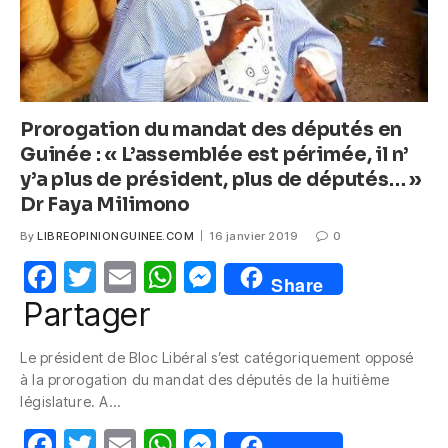
Prorogation du mandat des députés en
Guinée : « L’assemblée est périmée, il n’
y’a plus de président, plus de députés… »
Dr Faya Milimono
By
LIBREOPINIONGUINEE.COM
16 janvier 2019
0
F
T
E
W
M
Share
a
w
m
h
e
Partager
c
itt
ail
at
ss
Le président de Bloc Libéral s’est catégoriquement opposé
e
er
s
e
à la prorogation du mandat des députés de la huitième
b
A
n
législature. A…
o
p
g
F
T
E
W
M