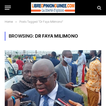
Home
»
Posts Tagged "Dr Faya Milimono"
BROWSING:
DR FAYA MILIMONO