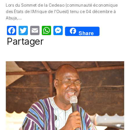
c
itt
ail
at
ss
Lors du Sommet de la Cedeao (communauté économique
e
er
s
e
des États de l’Afrique de l’Ouest) tenu ce 04 décembre à
b
A
n
Abuja,…
o
p
g
F
T
E
W
M
Share
o
p
er
a
w
m
h
e
Partager
k
c
itt
ail
at
ss
e
er
s
e
b
A
n
o
p
g
o
p
er
k