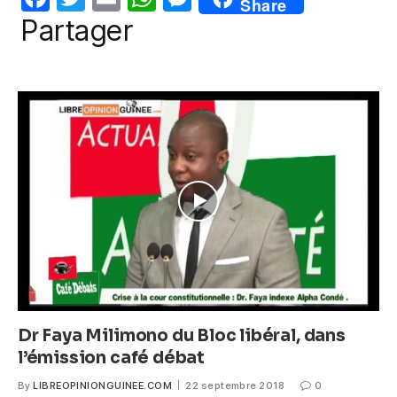
Share
o
p
er
a
w
m
h
e
Partager
k
c
itt
ail
at
ss
e
er
s
e
b
A
n
o
p
g
o
p
er
k
Dr Faya Milimono du Bloc libéral, dans
l’émission café débat
By
LIBREOPINIONGUINEE.COM
22 septembre 2018
0