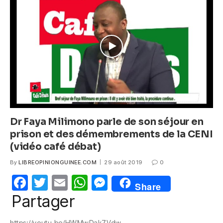
o
p
g
o
p
er
k
Dr Faya Milimono parle de son séjour en
prison et des démembrements de la CENI
(vidéo café débat)
By
LIBREOPINIONGUINEE.COM
29 août 2019
0
F
T
E
W
M
Share
a
w
m
h
e
Partager
c
itt
ail
at
ss
https://youtu.be/HWMwDak7Vdw