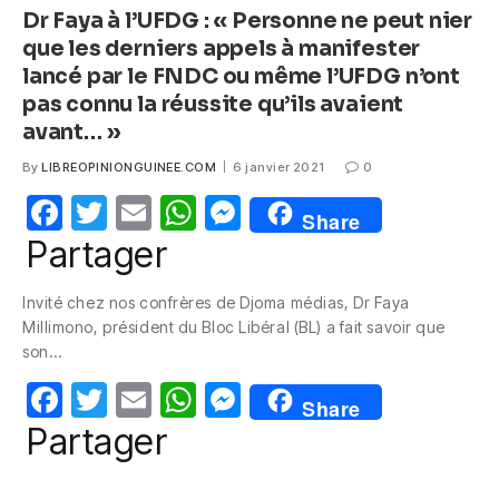
Dr Faya à l’UFDG : « Personne ne peut nier
que les derniers appels à manifester
lancé par le FNDC ou même l’UFDG n’ont
pas connu la réussite qu’ils avaient
avant… »
By
LIBREOPINIONGUINEE.COM
6 janvier 2021
0
F
T
E
W
M
Share
a
w
m
h
e
Partager
c
itt
ail
at
ss
Invité chez nos confrères de Djoma médias, Dr Faya
e
er
s
e
Millimono, président du Bloc Libéral (BL) a fait savoir que
b
A
n
son…
o
p
g
F
T
E
W
M
Share
o
p
er
a
w
m
h
e
Partager
k
c
itt
ail
at
ss