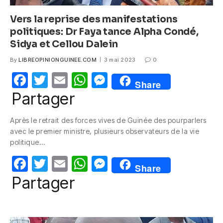
Vers la reprise des manifestations
politiques: Dr Faya tance Alpha Condé,
Sidya et Cellou Dalein
By
LIBREOPINIONGUINEE.COM
3 mai 2023
0
F
T
E
W
M
Share
a
w
m
h
e
Partager
c
itt
ail
at
ss
Après le retrait des forces vives de Guinée des pourparlers
e
er
s
e
avec le premier ministre, plusieurs observateurs de la vie
b
A
n
politique…
o
p
g
F
T
E
W
M
Share
o
p
er
a
w
m
h
e
Partager
k
c
itt
ail
at
ss
e
er
s
e