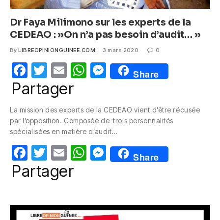
Dr Faya Milimono sur les experts de la
CEDEAO : »On n’a pas besoin d’audit… »
By
LIBREOPINIONGUINEE.COM
3 mars 2020
0
F
T
E
W
M
Share
a
w
m
h
e
Partager
c
itt
ail
at
ss
La mission des experts de la CEDEAO vient d’être récusée
e
er
s
e
par l’opposition. Composée de trois personnalités
b
A
n
spécialisées en matière d’audit…
o
p
g
F
T
E
W
M
Share
o
p
er
a
w
m
h
e
Partager
k
c
itt
ail
at
ss
e
er
s
e
b
A
n