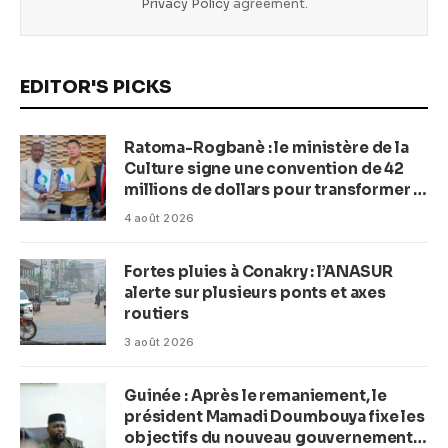
Privacy Policy
agreement.
EDITOR'S PICKS
Ratoma-Rogbanè : le ministère de la
Culture signe une convention de 42
millions de dollars pour transformer la
plage en complexe balnéaire
4 août 2026
Fortes pluies à Conakry : l’ANASUR
alerte sur plusieurs ponts et axes
routiers
3 août 2026
Guinée : Après le remaniement, le
président Mamadi Doumbouya fixe les
objectifs du nouveau gouvernement