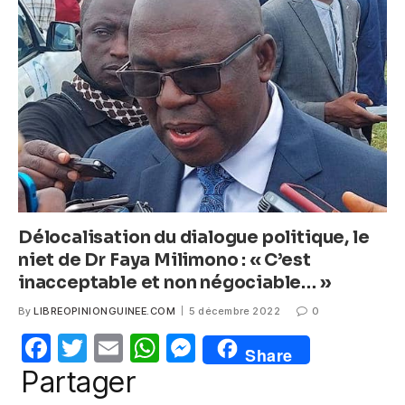
b
A
n
o
p
g
o
p
er
k
Délocalisation du dialogue politique, le
niet de Dr Faya Milimono : « C’est
inacceptable et non négociable… »
By
LIBREOPINIONGUINEE.COM
5 décembre 2022
0
F
T
E
W
M
Share
a
w
m
h
e
Partager