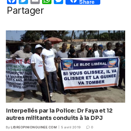
o
p
g
Share
a
w
m
h
e
Partager
o
p
er
c
itt
ail
at
ss
k
e
er
s
e
b
A
n
o
p
g
o
p
er
k
Interpellés par la Police: Dr Faya et 12
autres militants conduits à la DPJ
By
LIBREOPINIONGUINEE.COM
5 avril 2019
0