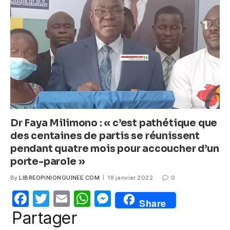
o
p
g
o
p
er
k
Dr Faya Milimono : « c’est pathétique que
des centaines de partis se réunissent
pendant quatre mois pour accoucher d’un
porte-parole »
By
LIBREOPINIONGUINEE.COM
18 janvier 2022
0
F
T
E
W
M
Share
a
w
m
h
e
Partager