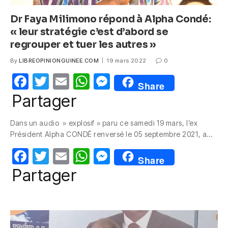
Dr Faya Milimono répond à Alpha Condé:
« leur stratégie c’est d’abord se
regrouper et tuer les autres »
By
LIBREOPINIONGUINEE.COM
19 mars 2022
0
F
T
E
W
M
Share
a
w
m
h
e
Partager
c
itt
ail
at
ss
Dans un audio » explosif » paru ce samedi 19 mars, l’ex
e
er
s
e
Président Alpha CONDÉ renversé le 05 septembre 2021, a…
b
A
n
F
T
E
W
M
o
p
g
Share
a
w
m
h
e
Partager
o
p
er
c
itt
ail
at
ss
k
e
er
s
e
b
A
n