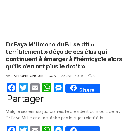
Dr Faya Milimono du BL se dit «
terriblement » déçu de ces élus qui
continuent à émarger à l’hémicycle alors
qu’ils n’en ont plus le droit »
By
LIBREOPINIONGUINEE.COM
23 avril 2019
0
F
T
E
W
M
Share
a
w
m
h
e
Partager
c
itt
ail
at
ss
Malgré ses ennuis judiciaires, le président du Bloc Libéral,
e
er
s
e
Dr Faya Millimono, ne lâche pas le sujet relatif à la…
b
A
n
F
T
E
W
M