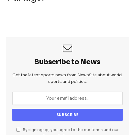
c
itt
ail
at
ss
k
e
er
s
e
b
A
n
o
p
g
o
p
er
k
Subscribe to News
Get the latest sports news from NewsSite about world,
sports and politics.
By signing up, you agree to the our terms and our