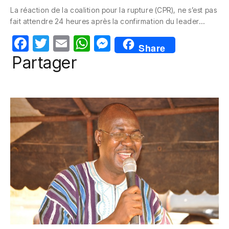
c
itt
ail
at
ss
La réaction de la coalition pour la rupture (CPR), ne s’est pas
e
er
s
e
fait attendre 24 heures après la confirmation du leader…
b
A
n
F
T
E
W
M
o
p
g
Share
a
w
m
h
e
Partager
o
p
er
c
itt
ail
at
ss
k
e
er
s
e
b
A
n
o
p
g
o
p
er
k