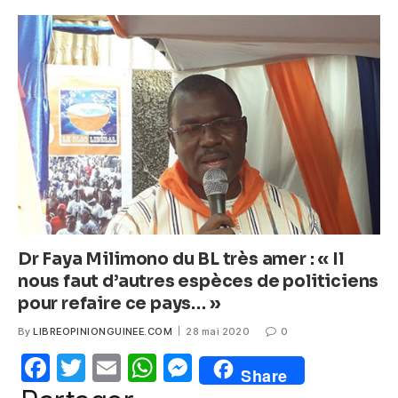
e
er
s
e
b
A
n
o
p
g
o
p
er
k
Dr Faya Milimono du BL très amer : « Il
nous faut d’autres espèces de politiciens
pour refaire ce pays… »
By
LIBREOPINIONGUINEE.COM
28 mai 2020
0
F
T
E
W
M
Share
a
w
m
h
e