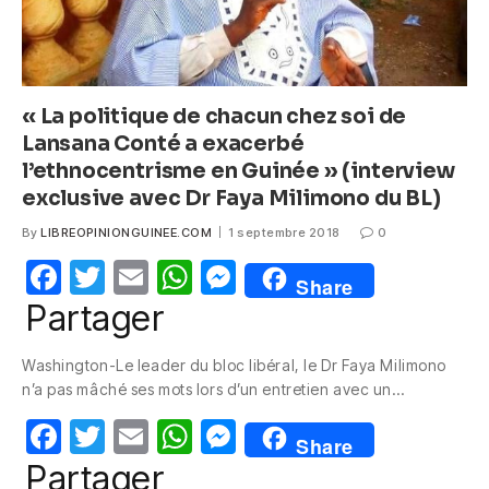
« La politique de chacun chez soi de
Lansana Conté a exacerbé
l’ethnocentrisme en Guinée » (interview
exclusive avec Dr Faya Milimono du BL)
By
LIBREOPINIONGUINEE.COM
1 septembre 2018
0
F
T
E
W
M
Share
a
w
m
h
e
Partager
c
itt
ail
at
ss
Washington-Le leader du bloc libéral, le Dr Faya Milimono
e
er
s
e
n’a pas mâché ses mots lors d’un entretien avec un…
b
A
n
F
T
E
W
M
o
p
g
Share
a
w
m
h
e
Partager
o
p
er