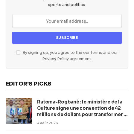
sports and politics.
By signing up, you agree to the our terms and our
Privacy Policy
agreement.
EDITOR'S PICKS
Ratoma-Rogbanè : le ministère de la
Culture signe une convention de 42
millions de dollars pour transformer la
plage en complexe balnéaire
4 août 2026