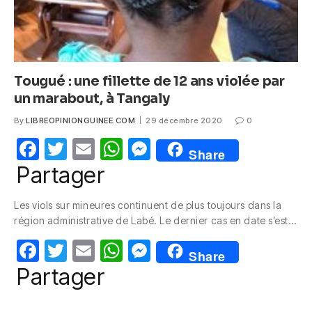
Tougué : une fillette de 12 ans violée par
un marabout, à Tangaly
By
LIBREOPINIONGUINEE.COM
29 décembre 2020
0
F
T
E
W
M
Share
a
w
m
h
e
Partager
c
itt
ail
at
ss
Les viols sur mineures continuent de plus toujours dans la
e
er
s
e
région administrative de Labé. Le dernier cas en date s’est…
b
A
n
F
T
E
W
M
o
p
g
Share
a
w
m
h
e
Partager
o
p
er
c
itt
ail
at
ss
k