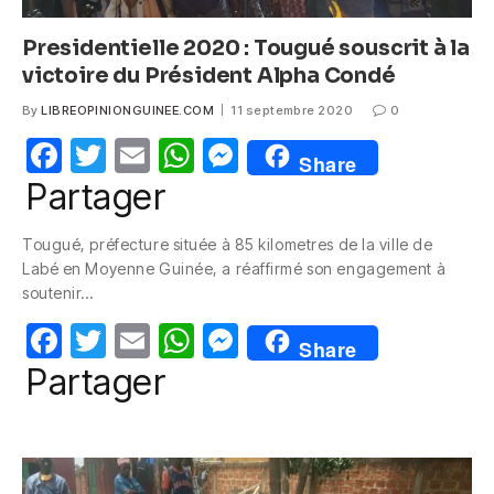
Presidentielle 2020 : Tougué souscrit à la
victoire du Président Alpha Condé
By
LIBREOPINIONGUINEE.COM
11 septembre 2020
0
F
T
E
W
M
Share
a
w
m
h
e
Partager
c
itt
ail
at
ss
Tougué, préfecture située à 85 kilometres de la ville de
e
er
s
e
Labé en Moyenne Guinée, a réaffirmé son engagement à
b
A
n
soutenir…
o
p
g
F
T
E
W
M
Share
o
p
er
a
w
m
h
e
Partager
k
c
itt
ail
at
ss
e
er
s
e
b
A
n