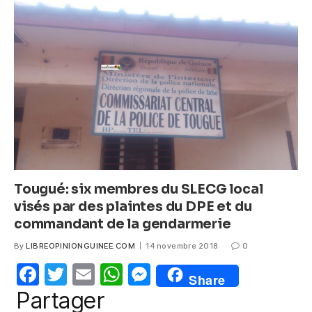
b
A
n
o
p
g
o
p
er
k
Tougué: six membres du SLECG local
visés par des plaintes du DPE et du
commandant de la gendarmerie
By
LIBREOPINIONGUINEE.COM
14 novembre 2018
0
F
T
E
W
M
Share
a
w
m
h
e
Partager