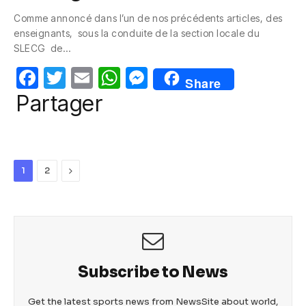
c
itt
ail
at
ss
Comme annoncé dans l’un de nos précédents articles, des
e
er
s
e
enseignants, sous la conduite de la section locale du
b
A
n
SLECG de…
o
p
g
F
T
E
W
M
Share
o
p
er
a
w
m
h
e
Partager
k
c
itt
ail
at
ss
e
er
s
e
b
A
n
Next
1
2
o
p
g
o
p
er
k
Subscribe to News
Get the latest sports news from NewsSite about world,