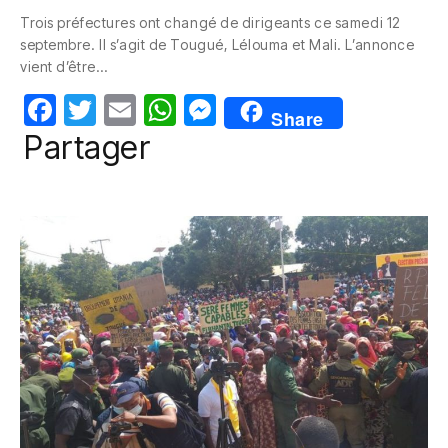
c
itt
ail
at
ss
Trois préfectures ont changé de dirigeants ce samedi 12
e
er
s
e
septembre. Il s’agit de Tougué, Lélouma et Mali. L’annonce
b
A
n
vient d’être…
o
p
g
F
T
E
W
M
Share
o
p
er
a
w
m
h
e
Partager
k
c
itt
ail
at
ss
e
er
s
e
b
A
n
o
p
g
o
p
er
k