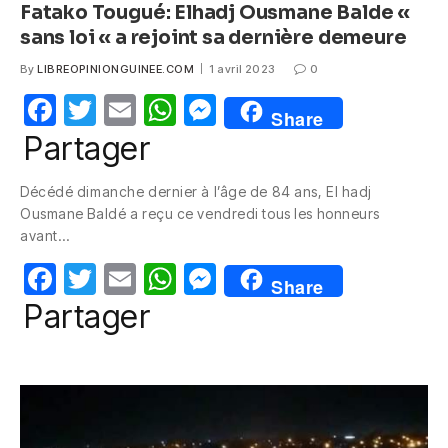
Fatako Tougué: Elhadj Ousmane Balde «
sans loi « a rejoint sa dernière demeure
By
LIBREOPINIONGUINEE.COM
1 avril 2023
0
F
T
E
W
M
Share
a
w
m
h
e
Partager
c
itt
ail
at
ss
Décédé dimanche dernier à l’âge de 84 ans, El hadj
e
er
s
e
Ousmane Baldé a reçu ce vendredi tous les honneurs
b
A
n
avant…
o
p
g
F
T
E
W
M
Share
o
p
er
a
w
m
h
e
Partager
k
c
itt
ail
at
ss
e
er
s
e
b
A
n
o
p
g