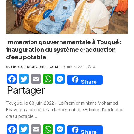
Immersion gouvernementale à Tougué :
inauguration du système d’adduction
d’eau potable
By
LIBREOPINIONGUINEE.COM
9 juin 2022
0
F
T
E
W
M
Share
a
w
m
h
e
Partager
c
itt
ail
at
ss
Tougué, le 08 juin 2022 – Le Premier ministre Mohamed
e
er
s
e
Béavogui a procédé au lancement du système d’adduction
b
A
n
d’eau potable…
o
p
g
F
T
E
W
M
Share