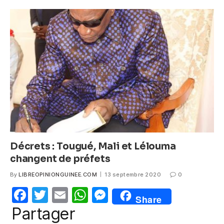
e
er
s
e
b
A
n
o
p
g
o
p
er
k
Décrets : Tougué, Mali et Lélouma
changent de préfets
By
LIBREOPINIONGUINEE.COM
13 septembre 2020
0
F
T
E
W
M
Share
a
w
m
h
e
Partager