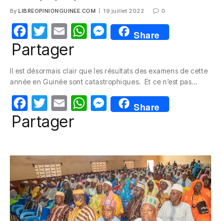
By
LIBREOPINIONGUINEE.COM
19 juillet 2022
0
F
T
E
W
M
Share
a
w
m
h
e
Partager
c
itt
ail
at
ss
Il est désormais clair que les résultats des examens de cette
e
er
s
e
année en Guinée sont catastrophiques. Et ce n’est pas…
b
A
n
F
T
E
W
M
o
p
g
Share
a
w
m
h
e
Partager
o
p
er
c
itt
ail
at
ss
k
e
er
s
e
b
A
n
o
p
g
o
p
er
k