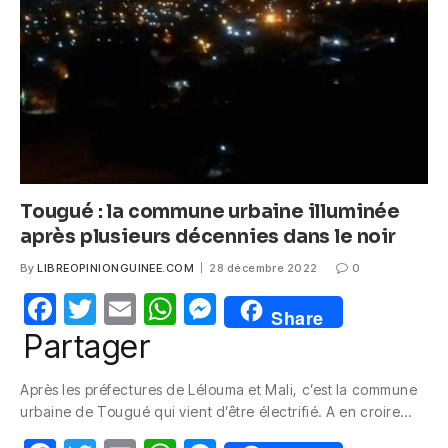
o
p
er
k
Tougué : la commune urbaine illuminée
après plusieurs décennies dans le noir
By
LIBREOPINIONGUINEE.COM
28 décembre 2022
0
F
T
E
W
M
Share
a
w
m
h
e
Partager
c
itt
ail
at
ss
Après les préfectures de Lélouma et Mali, c’est la commune
e
er
s
e
urbaine de Tougué qui vient d’être électrifié. A en croire…
b
A
n