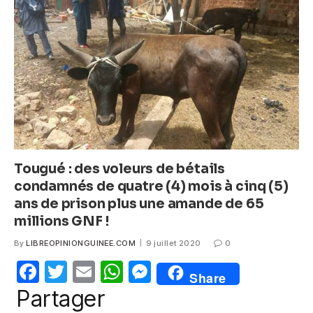
o
p
g
o
p
er
k
Tougué : des voleurs de bétails
condamnés de quatre (4) mois à cinq (5)
ans de prison plus une amande de 65
millions GNF !
By
LIBREOPINIONGUINEE.COM
9 juillet 2020
0
F
T
E
W
M
Share
a
w
m
h
e
Partager