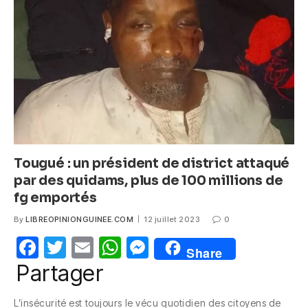
o
p
g
o
p
er
k
Tougué : un président de district attaqué
par des quidams, plus de 100 millions de
fg emportés
By
LIBREOPINIONGUINEE.COM
12 juillet 2023
0
F
T
E
W
M
Share
a
w
m
h
e
Partager
c
itt
ail
at
ss
L’insécurité est toujours le vécu quotidien des citoyens de