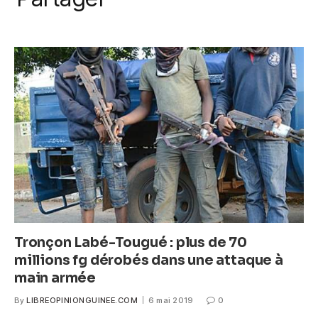
k
c
itt
ail
at
ss
e
er
s
e
b
A
n
o
p
g
o
p
er
k
Tronçon Labé-Tougué : plus de 70
millions fg dérobés dans une attaque à
main armée
By
LIBREOPINIONGUINEE.COM
6 mai 2019
0