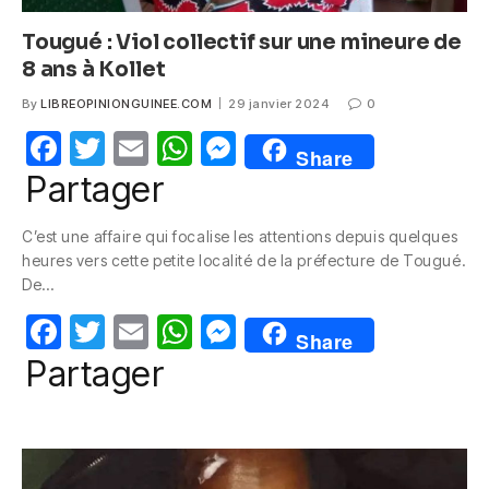
Tougué : Viol collectif sur une mineure de
8 ans à Kollet
By
LIBREOPINIONGUINEE.COM
29 janvier 2024
0
F
T
E
W
M
Share
a
w
m
h
e
Partager
c
itt
ail
at
ss
C’est une affaire qui focalise les attentions depuis quelques
e
er
s
e
heures vers cette petite localité de la préfecture de Tougué.
b
A
n
De…
o
p
g
F
T
E
W
M
Share
o
p
er
a
w
m
h
e
Partager
k
c
itt
ail
at
ss
e
er
s
e
b
A
n