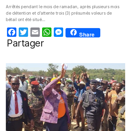
c
itt
ail
at
ss
Arrêtés pendant le mois de ramadan, après plusieurs mois
e
er
s
e
de détention et d’attente trois (3) présumés voleurs de
b
A
n
bétail ont été situé…
o
p
g
F
T
E
W
M
Share
o
p
er
a
w
m
h
e
Partager
k
c
itt
ail
at
ss
e
er
s
e
b
A
n
o
p
g
o
p
er
k