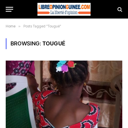
Home
»
Posts Tagged "Tougué"
BROWSING:
TOUGUÉ