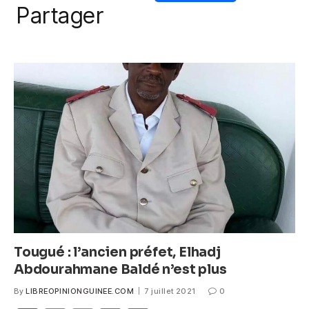
o
p
er
a
w
m
h
e
Partager
k
c
itt
ail
at
ss
e
er
s
e
b
A
n
o
p
g
o
p
er
k
Tougué : l’ancien préfet, Elhadj
Abdourahmane Baldé n’est plus
By
LIBREOPINIONGUINEE.COM
7 juillet 2021
0