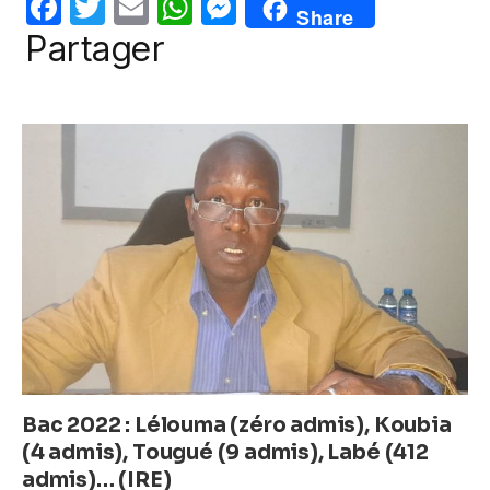
F
T
E
W
M
o
p
g
Share
a
w
m
h
e
Partager
o
p
er
c
itt
ail
at
ss
k
e
er
s
e
b
A
n
o
p
g
o
p
er
k
Bac 2022 : Lélouma (zéro admis), Koubia
(4 admis), Tougué (9 admis), Labé (412
admis)… (IRE)