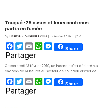
Tougué : 26 cases et leurs contenus
partis en fumée
By
LIBREOPINIONGUINEE.COM
14 février 2019
0
F
T
E
W
M
Share
a
w
m
h
e
Partager
c
itt
ail
at
ss
Ce mercredi 13 février 2019, un incendie s’est déclaré aux
e
er
s
e
environs de 14 heures au secteur de Koundou district de…
b
A
n
F
T
E
W
M
o
p
g
Share
a
w
m
h
e
Partager
o
p
er
c
itt
ail
at
ss
k
e
er
s
e