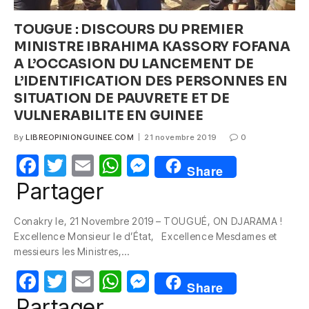
TOUGUE : DISCOURS DU PREMIER
MINISTRE IBRAHIMA KASSORY FOFANA
A L’OCCASION DU LANCEMENT DE
L’IDENTIFICATION DES PERSONNES EN
SITUATION DE PAUVRETE ET DE
VULNERABILITE EN GUINEE
By
LIBREOPINIONGUINEE.COM
21 novembre 2019
0
F
T
E
W
M
Share
a
w
m
h
e
Partager
c
itt
ail
at
ss
Conakry le, 21 Novembre 2019 – TOUGUÉ, ON DJARAMA !
e
er
s
e
Excellence Monsieur le d’État, Excellence Mesdames et
b
A
n
messieurs les Ministres,…
o
p
g
F
T
E
W
M
Share
o
p
er
a
w
m
h
e
Partager