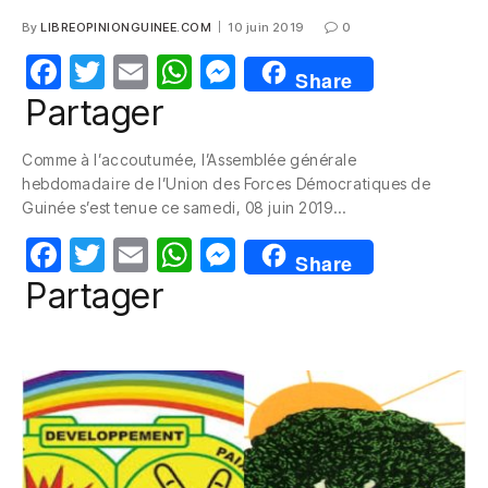
By
LIBREOPINIONGUINEE.COM
10 juin 2019
0
F
T
E
W
M
Share
a
w
m
h
e
Partager
c
itt
ail
at
ss
Comme à l’accoutumée, l’Assemblée générale
e
er
s
e
hebdomadaire de l’Union des Forces Démocratiques de
b
A
n
Guinée s’est tenue ce samedi, 08 juin 2019…
o
p
g
F
T
E
W
M
Share
o
p
er
a
w
m
h
e
Partager
k
c
itt
ail
at
ss
e
er
s
e
b
A
n
o
p
g
o
p
er