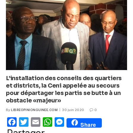
b
A
n
o
p
g
o
p
er
k
L’installation des conseils des quartiers
et districts, la Ceni appelée au secours
pour départager les partis se butte à un
obstacle «majeur»
By
LIBREOPINIONGUINEE.COM
30 juin 2020
0
F
T
E
W
M
Share
a
w
m
h
e