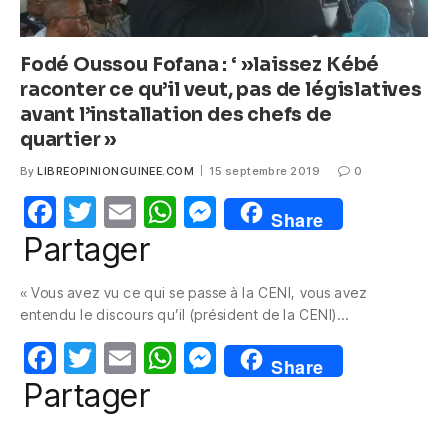
Fodé Oussou Fofana : ‘ »laissez Kébé
raconter ce qu’il veut, pas de législatives
avant l’installation des chefs de
quartier »
By
LIBREOPINIONGUINEE.COM
15 septembre 2019
0
F
T
E
W
M
Share
a
w
m
h
e
Partager
c
itt
ail
at
ss
« Vous avez vu ce qui se passe à la CENI, vous avez
e
er
s
e
entendu le discours qu’il (président de la CENI)…
b
A
n
F
T
E
W
M
o
p
g
Share
a
w
m
h
e
Partager
o
p
er
c
itt
ail
at
ss
k