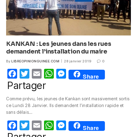
KANKAN : Les jeunes dans les rues
demandent l’installation du maire
By
LIBREOPINIONGUINEE.COM
28 janvier 2019
0
F
T
E
W
M
Share
a
w
m
h
e
Partager
c
itt
ail
at
ss
Comme prévu, les jeunes de Kankan sont massivement sortis
e
er
s
e
ce Lundi 28 Janvier. Ils demandent l’installation rapide et
b
A
n
sans délais…
o
p
g
F
T
E
W
M
Share
o
p
er
a
w
m
h
e
Partager