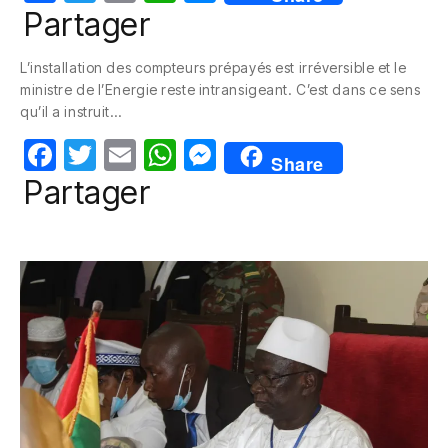
a
w
m
h
e
Partager
c
itt
ail
at
ss
L’installation des compteurs prépayés est irréversible et le
e
er
s
e
ministre de l’Energie reste intransigeant. C’est dans ce sens
b
A
n
qu’il a instruit…
o
p
g
F
T
E
W
M
Share
o
p
er
a
w
m
h
e
Partager
k
c
itt
ail
at
ss
e
er
s
e
b
A
n
o
p
g
o
p
er
k