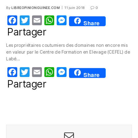
By
LIBREOPINIONGUINEE.COM
11 juin 2018
0
F
T
E
W
M
Share
a
w
m
h
e
Partager
c
itt
ail
at
ss
Les propriétaires coutumiers des domaines non encore mis
e
er
s
e
en valeur par le Centre de Formation en Elevage (CEFEL) de
b
A
n
Labé…
o
p
g
F
T
E
W
M
Share
o
p
er
a
w
m
h
e
Partager
k
c
itt
ail
at
ss
e
er
s
e
b
A
n
o
p
g
o
p
er