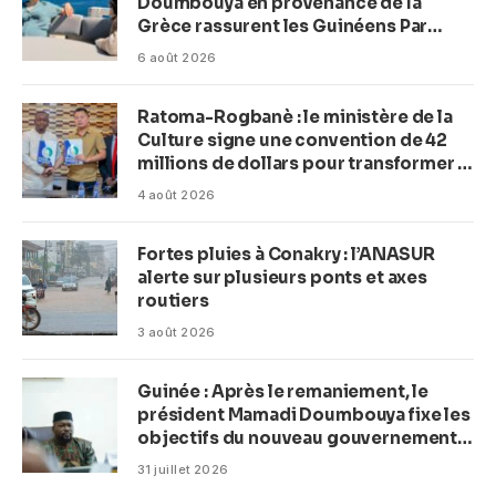
Doumbouya en provenance de la
Grèce rassurent les Guinéens Par
(Macka Baldé)
6 août 2026
Ratoma-Rogbanè : le ministère de la
Culture signe une convention de 42
millions de dollars pour transformer la
plage en complexe balnéaire
4 août 2026
Fortes pluies à Conakry : l’ANASUR
alerte sur plusieurs ponts et axes
routiers
3 août 2026
Guinée : Après le remaniement, le
président Mamadi Doumbouya fixe les
objectifs du nouveau gouvernement
(CM)
31 juillet 2026