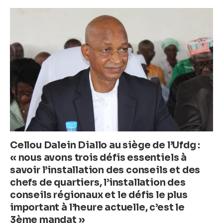
e
er
s
e
b
A
n
o
p
g
o
p
er
k
Cellou Dalein Diallo au siège de l’Ufdg :
« nous avons trois défis essentiels à
savoir l’installation des conseils et des
chefs de quartiers, l’installation des
conseils régionaux et le défis le plus
important à l’heure actuelle, c’est le
3ème mandat »