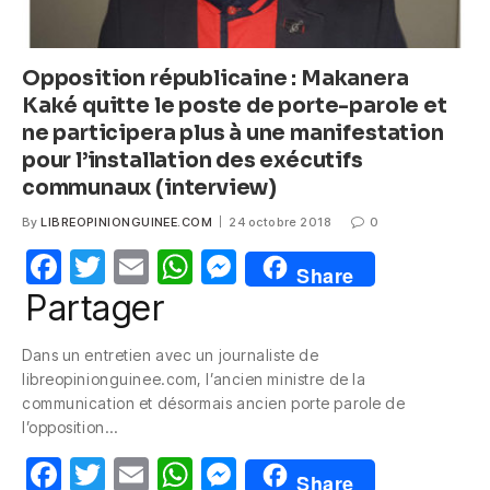
Opposition républicaine : Makanera
Kaké quitte le poste de porte-parole et
ne participera plus à une manifestation
pour l’installation des exécutifs
communaux (interview)
By
LIBREOPINIONGUINEE.COM
24 octobre 2018
0
F
T
E
W
M
Share
a
w
m
h
e
Partager
c
itt
ail
at
ss
Dans un entretien avec un journaliste de
e
er
s
e
libreopinionguinee.com, l’ancien ministre de la
b
A
n
communication et désormais ancien porte parole de
l’opposition…
o
p
g
F
T
E
W
M
o
p
er
Share