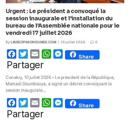
Urgent : Le président a convoqué la
session inaugurale et l’installation du
bureau de l’Assemblée nationale pour le
vendredi 17 juillet 2026
By
LIBREOPINIONGUINEE.COM
10 juillet 2026
0
F
T
E
W
M
Share
a
w
m
h
e
Partager
c
itt
ail
at
ss
Conakry, 10 juillet 2026 – Le président de la République,
e
er
s
e
Mamadi Doumbouya, a signé un décret convoquant la
b
A
n
session inaugurale…
o
p
g
F
T
E
W
M
Share
o
p
er
a
w
m
h
e
Partager
k
c
itt
ail
at
ss