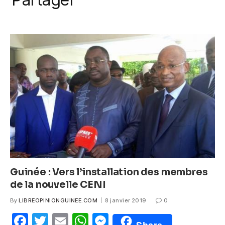
k
c
itt
ail
at
ss
e
er
s
e
b
A
n
o
p
g
o
p
er
k
Guinée : Vers l’installation des membres
de la nouvelle CENI
By
LIBREOPINIONGUINEE.COM
8 janvier 2019
0
F
T
E
W
M