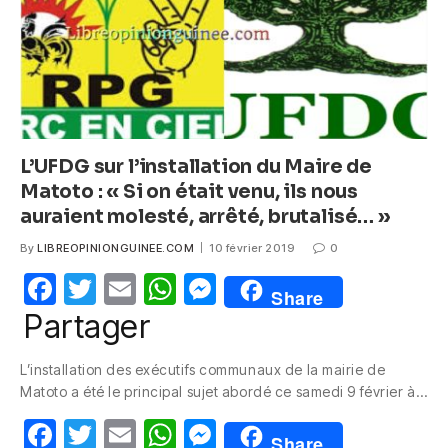
k
L’UFDG sur l’installation du Maire de
Matoto : « Si on était venu, ils nous
auraient molesté, arrêté, brutalisé… »
By
LIBREOPINIONGUINEE.COM
10 février 2019
0
F
T
E
W
M
Share
a
w
m
h
e
Partager
c
itt
ail
at
ss
L’installation des exécutifs communaux de la mairie de
e
er
s
e
Matoto a été le principal sujet abordé ce samedi 9 février à…
b
A
n
F
T
E
W
M
Share