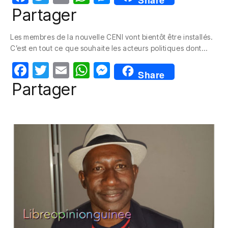
Share
a
w
m
h
e
Partager
c
itt
ail
at
ss
Les membres de la nouvelle CENI vont bientôt être installés.
e
er
s
e
C’est en tout ce que souhaite les acteurs politiques dont…
b
A
n
F
T
E
W
M
o
p
g
Share
a
w
m
h
e
Partager
o
p
er
c
itt
ail
at
ss
k
e
er
s
e
b
A
n
o
p
g
o
p
er
k