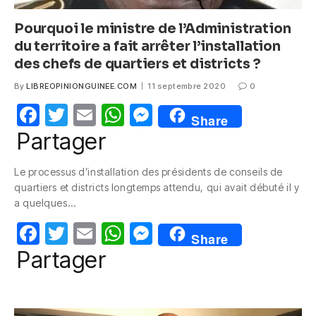
Pourquoi le ministre de l’Administration
du territoire a fait arrêter l’installation
des chefs de quartiers et districts ?
By
LIBREOPINIONGUINEE.COM
11 septembre 2020
0
F
T
E
W
M
Share
a
w
m
h
e
Partager
c
itt
ail
at
ss
Le processus d’installation des présidents de conseils de
e
er
s
e
quartiers et districts longtemps attendu, qui avait débuté il y
b
A
n
a quelques…
o
p
g
F
T
E
W
M
Share
o
p
er
a
w
m
h
e
Partager
k
c
itt
ail
at
ss
e
er
s
e