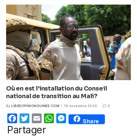
e
er
s
e
b
A
n
o
p
g
o
p
er
k
Où en est l’installation du Conseil
national de transition au Mali?
By
LIBREOPINIONGUINEE.COM
16 novembre 2020
0
F
T
E
W
M
Share
a
w
m
h
e
Partager