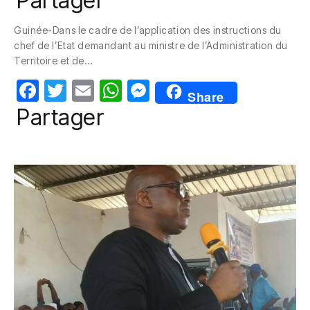
Partager
c
itt
ail
at
ss
Guinée-Dans le cadre de l’application des instructions du
e
er
s
e
chef de l’Etat demandant au ministre de l’Administration du
b
A
n
Territoire et de…
o
p
g
F
T
E
W
M
Share
o
p
er
a
w
m
h
e
Partager
k
c
itt
ail
at
ss
e
er
s
e
b
A
n
o
p
g
o
p
er
k