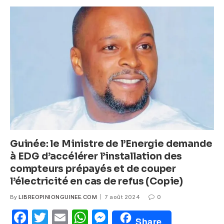
e
er
s
e
b
A
n
o
p
g
o
p
er
k
Guinée: le Ministre de l’Energie demande
à EDG d’accélérer l’installation des
compteurs prépayés et de couper
l’électricité en cas de refus (Copie)
By
LIBREOPINIONGUINEE.COM
7 août 2024
0
F
T
E
W
M
Share