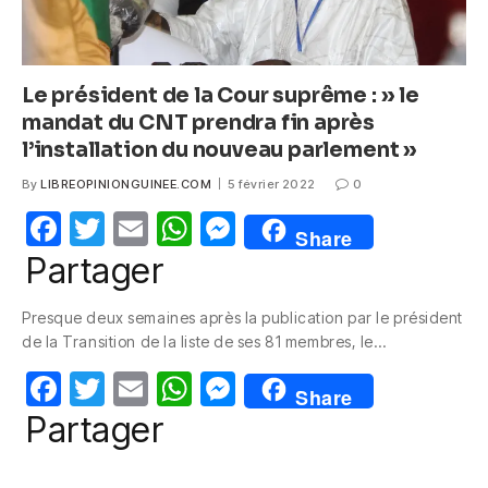
Le président de la Cour suprême : » le
mandat du CNT prendra fin après
l’installation du nouveau parlement »
By
LIBREOPINIONGUINEE.COM
5 février 2022
0
F
T
E
W
M
Share
a
w
m
h
e
Partager
c
itt
ail
at
ss
Presque deux semaines après la publication par le président
e
er
s
e
de la Transition de la liste de ses 81 membres, le…
b
A
n
F
T
E
W
M
o
p
g
Share
a
w
m
h
e
Partager
o
p
er
c
itt
ail
at
ss
k