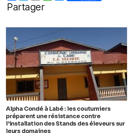
a
w
m
h
e
k
Partager
c
itt
ail
at
ss
e
er
s
e
b
A
n
o
p
g
o
p
er
k
Alpha Condé à Labé : les coutumiers
préparent une résistance contre
l’installation des Stands des éleveurs sur
leurs domaines