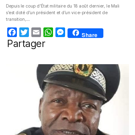
c
itt
ail
at
ss
Depuis le coup d’État militaire du 18 août dernier, le Mali
e
er
s
e
s’est doté d’un président et d’un vice-président de
b
A
n
transition,…
o
p
g
F
T
E
W
M
Share
o
p
er
a
w
m
h
e
Partager
k
c
itt
ail
at
ss
e
er
s
e
b
A
n
o
p
g
o
p
er
k