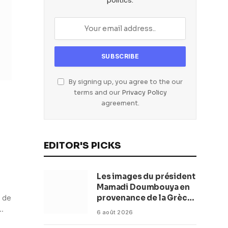
politics.
By signing up, you agree to the our
terms and our
Privacy Policy
agreement.
EDITOR'S PICKS
Les images du président
Mamadi Doumbouya en
provenance de la Grèce
e de
rassurent les Guinéens
j…
6 août 2026
Par (Macka Baldé)