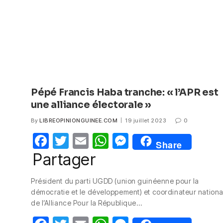
Pépé Francis Haba tranche: « l’APR est
une alliance électorale »
By
LIBREOPINIONGUINEE.COM
19 juillet 2023
0
F
T
E
W
M
Share
a
w
m
h
e
Partager
c
itt
ail
at
ss
Président du parti UGDD (union guinéenne pour la
e
er
s
e
démocratie et le développement) et coordinateur nationa
b
A
n
de l’Alliance Pour la République…
o
p
g