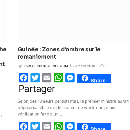
k
che
Guinée : Zones d’ombre sur le
e
remaniement
nt
By
LIBREOPINIONGUINEE.COM
26 mars 2018
0
F
T
E
W
M
Share
a
w
m
h
e
Partager
c
itt
ail
at
ss
Selon des rumeurs persistantes, le premier ministre aurait
e
er
s
e
déposé sa lettre de démission, ce week-end, mais
b
A
n
vérification faite à un…
i
o
p
g
F
T
E
W
M
Share