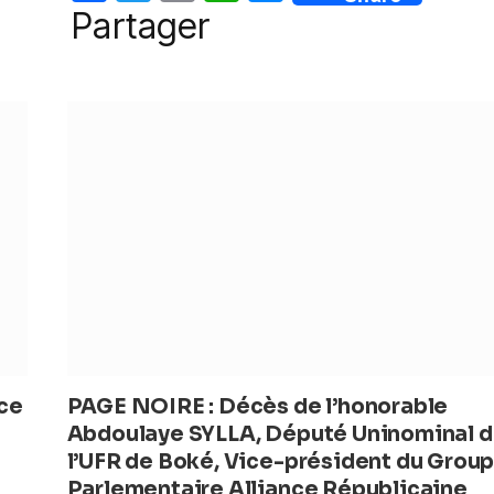
o
p
er
a
w
m
h
e
Partager
k
c
itt
ail
at
ss
e
er
s
e
b
A
n
o
p
g
o
p
er
k
nce
PAGE NOIRE : Décès de l’honorable
Abdoulaye SYLLA, Député Uninominal 
l’UFR de Boké, Vice-président du Grou
Parlementaire Alliance Républicaine