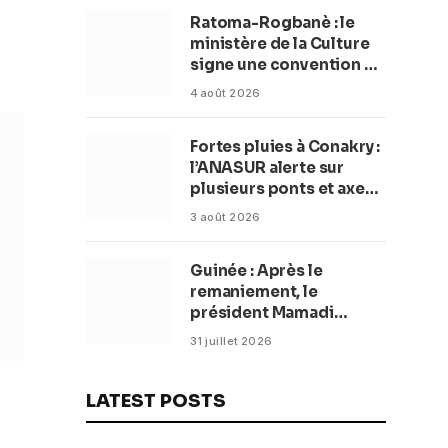
Ratoma-Rogbanè : le
ministère de la Culture
signe une convention de
42 millions de dollars
4 août 2026
pour transformer la
plage en complexe
Fortes pluies à Conakry :
balnéaire
l’ANASUR alerte sur
plusieurs ponts et axes
routiers
3 août 2026
Guinée : Après le
remaniement, le
président Mamadi
Doumbouya fixe les
31 juillet 2026
objectifs du nouveau
gouvernement (CM)
LATEST POSTS