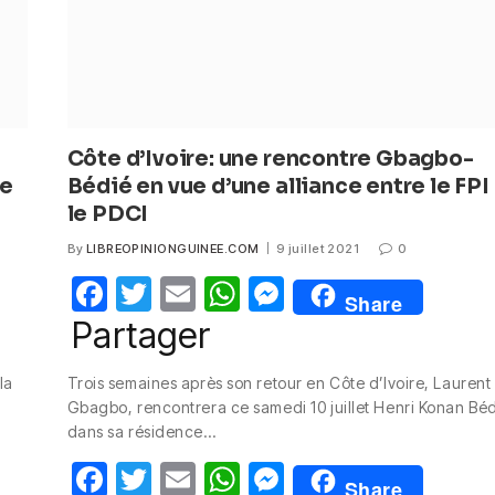
Côte d’Ivoire: une rencontre Gbagbo-
ne
Bédié en vue d’une alliance entre le FPI
le PDCI
By
LIBREOPINIONGUINEE.COM
9 juillet 2021
0
F
T
E
W
M
Share
a
w
m
h
e
Partager
c
itt
ail
at
ss
la
Trois semaines après son retour en Côte d’Ivoire, Laurent
e
er
s
e
Gbagbo, rencontrera ce samedi 10 juillet Henri Konan Béd
b
A
n
dans sa résidence…
o
p
g
F
T
E
W
M
Share