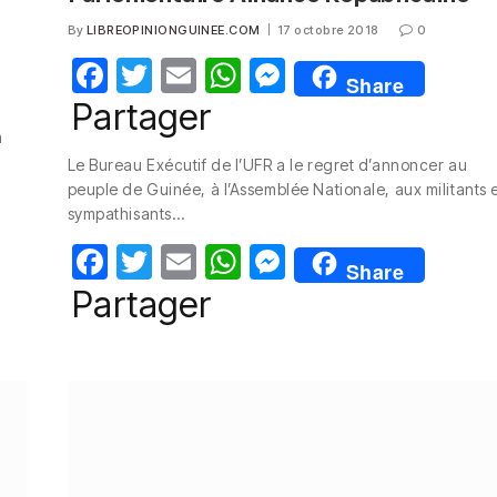
By
LIBREOPINIONGUINEE.COM
17 octobre 2018
0
F
T
E
W
M
Share
a
w
m
h
e
Partager
c
itt
ail
at
ss
a
Le Bureau Exécutif de l’UFR a le regret d’annoncer au
e
er
s
e
peuple de Guinée, à l’Assemblée Nationale, aux militants 
b
A
n
sympathisants…
o
p
g
F
T
E
W
M
Share
o
p
er
a
w
m
h
e
Partager
k
c
itt
ail
at
ss
e
er
s
e
b
A
n
o
p
g
o
p
er