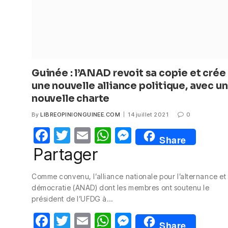
Guinée : l’ANAD revoit sa copie et crée
une nouvelle alliance politique, avec u
nouvelle charte
By
LIBREOPINIONGUINEE.COM
14 juillet 2021
0
F
T
E
W
M
Share
a
w
m
h
e
Partager
c
itt
ail
at
ss
Comme convenu, l’alliance nationale pour l’alternance et 
e
er
s
e
démocratie (ANAD) dont les membres ont soutenu le
b
A
n
président de l’UFDG à…
o
p
g
F
T
E
W
M
Share