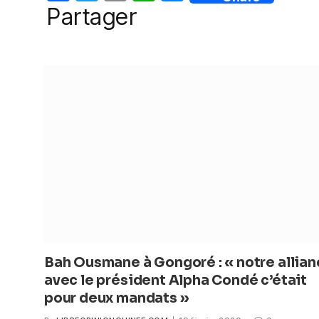
o
p
er
a
w
m
h
e
Partager
k
c
itt
ail
at
ss
e
er
s
e
b
A
n
o
p
g
o
p
er
k
Bah Ousmane à Gongoré : « notre allia
avec le président Alpha Condé c’était
pour deux mandats »