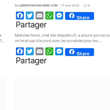
By
LIBREOPINIONGUINEE.COM
17 avril 2022
0
F
T
E
W
M
Share
a
w
m
h
e
Partager
c
itt
ail
at
ss
s
Mathilde Panot, chef des députés LFI, a assuré que son pa
e
er
s
e
 7…
ne ferait pas d’accord avec les socialistes pour les…
b
A
n
F
T
E
W
M
o
p
g
Share
a
w
m
h
e
Partager
o
p
er
c
itt
ail
at
ss
k
e
er
s
e
b
A
n
o
p
g
o
p
er
k