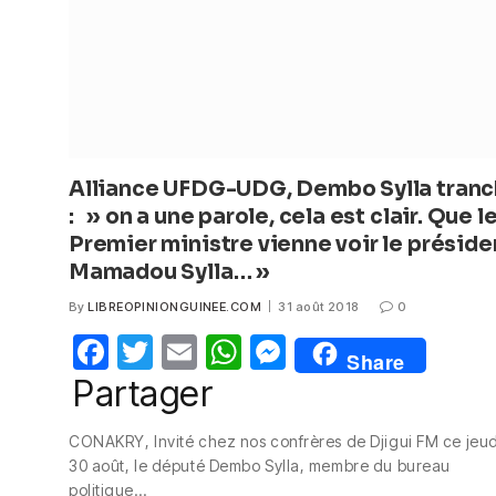
Alliance UFDG-UDG, Dembo Sylla tran
: » on a une parole, cela est clair. Que l
Premier ministre vienne voir le préside
Mamadou Sylla… »
By
LIBREOPINIONGUINEE.COM
31 août 2018
0
F
T
E
W
M
Share
a
w
m
h
e
Partager
c
itt
ail
at
ss
CONAKRY, Invité chez nos confrères de Djigui FM ce jeud
e
er
s
e
30 août, le député Dembo Sylla, membre du bureau
b
A
n
politique…