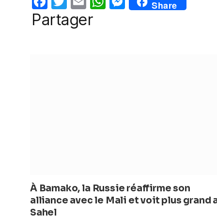
F
T
E
W
M
Share
o
p
er
a
w
m
h
e
Partager
k
c
itt
ail
at
ss
e
er
s
e
b
A
n
o
p
g
o
p
er
k
À Bamako, la Russie réaffirme son
alliance avec le Mali et voit plus grand 
Sahel