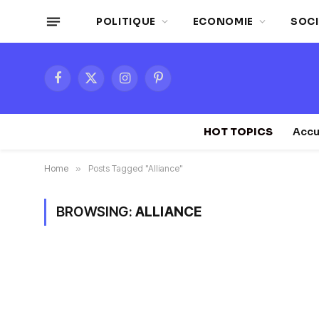
POLITIQUE
ECONOMIE
SOCI
Facebook
X
Instagram
Pinterest
(Twitter)
HOT TOPICS
Accu
Home
»
Posts Tagged "Alliance"
BROWSING:
ALLIANCE