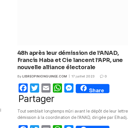
48h après leur démission de l’ANAD,
Francis Haba et Cie lancent l’APR, une
nouvelle alliance électorale
By
LIBREOPINIONGUINEE.COM
17 juillet 2023
0
F
T
E
W
M
Share
a
w
m
h
e
Partager
c
itt
ail
at
ss
l
Tout semblait longtemps mûri avant le dépôt de leur lettr
e
er
s
e
démission à la coordination de l’ANAD, dirigée par Elhad
b
A
n