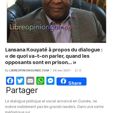
o
p
er
k
Lansana Kouyaté à propos du dialogue :
« de quoi va-t-on parler, quand les
opposants sont en prison… »
By
LIBREOPINIONGUINEE.COM
26 mai 2021
0
F
T
E
W
M
Share
a
w
m
h
e
Partager
c
itt
ail
at
ss
Le dialogue politique et social annoncé en Guinée, ne
e
er
s
e
motive visiblement pas les grands leaders. Dans une sortie
b
A
n
médiatique sur…