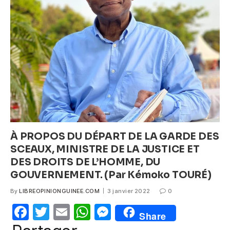
b
A
n
o
p
g
o
p
er
k
À PROPOS DU DÉPART DE LA GARDE DES
SCEAUX, MINISTRE DE LA JUSTICE ET
DES DROITS DE L’HOMME, DU
GOUVERNEMENT. (Par Kémoko TOURÉ)
By
LIBREOPINIONGUINEE.COM
3 janvier 2022
0
F
T
E
W
M
Share
a
w
m
h
e