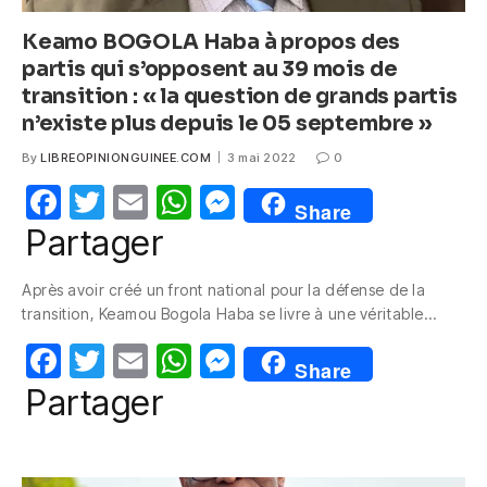
Keamo BOGOLA Haba à propos des
partis qui s’opposent au 39 mois de
transition : « la question de grands partis
n’existe plus depuis le 05 septembre »
By
LIBREOPINIONGUINEE.COM
3 mai 2022
0
F
T
E
W
M
Share
a
w
m
h
e
Partager
c
itt
ail
at
ss
Après avoir créé un front national pour la défense de la
e
er
s
e
transition, Keamou Bogola Haba se livre à une véritable…
b
A
n
F
T
E
W
M
o
p
g
Share
a
w
m
h
e
Partager
o
p
er
c
itt
ail
at
ss
k
e
er
s
e