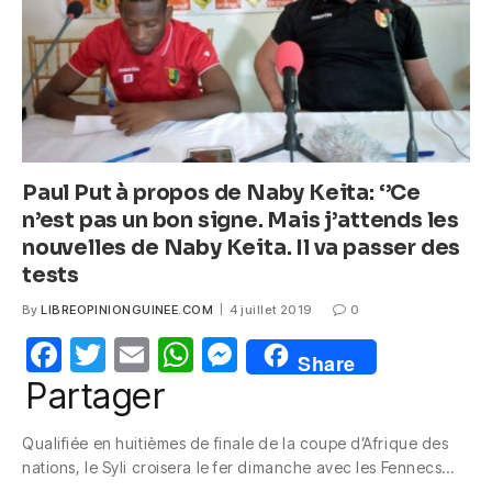
k
Paul Put à propos de Naby Keita: ‘’Ce
n’est pas un bon signe. Mais j’attends les
nouvelles de Naby Keita. Il va passer des
tests
By
LIBREOPINIONGUINEE.COM
4 juillet 2019
0
F
T
E
W
M
Share
a
w
m
h
e
Partager
c
itt
ail
at
ss
Qualifiée en huitièmes de finale de la coupe d’Afrique des
e
er
s
e
nations, le Syli croisera le fer dimanche avec les Fennecs…