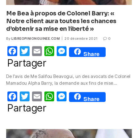
Me Bea à propos de Colonel Barry: «
Notre client aura toutes les chances
d’obtenir sa mise en liberté »
By
LIBREOPINIONGUINEE.COM
20 décembre 2021
0
F
T
E
W
M
Share
a
w
m
h
e
Partager
c
itt
ail
at
ss
De l’avis de Me Salifou Beavogui, un des avocats de Colonel
e
er
s
e
Mamadou Alpha Barry, la demande aux fins de mise…
b
A
n
F
T
E
W
M
o
p
g
Share
a
w
m
h
e
Partager
o
p
er
c
itt
ail
at
ss
k
e
er
s
e
b
A
n