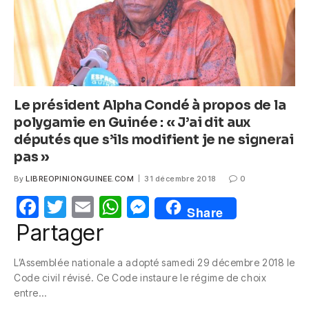
Le président Alpha Condé à propos de la
polygamie en Guinée : « J’ai dit aux
députés que s’ils modifient je ne signerai
pas »
By
LIBREOPINIONGUINEE.COM
31 décembre 2018
0
F
T
E
W
M
Share
a
w
m
h
e
Partager
c
itt
ail
at
ss
L’Assemblée nationale a adopté samedi 29 décembre 2018 le
e
er
s
e
Code civil révisé. Ce Code instaure le régime de choix
b
A
n
entre…