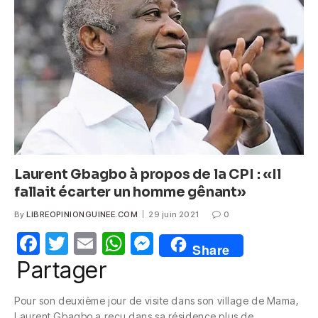
o
p
g
o
p
er
k
Laurent Gbagbo à propos de la CPI : «Il
fallait écarter un homme gênant»
By
LIBREOPINIONGUINEE.COM
29 juin 2021
0
F
T
E
W
M
Share
a
w
m
h
e
Partager
c
itt
ail
at
ss
Pour son deuxième jour de visite dans son village de Mama,
e
er
s
e
Laurent Gbagbo a reçu dans sa résidence plus de…