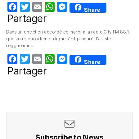
F
T
E
W
M
Share
a
w
m
h
e
Partager
c
itt
ail
at
ss
Dans un entretien accordé ce mardi à la radio City FM 88.1,
e
er
s
e
que votre quotidien en ligne s’est procuré, l’artiste-
b
A
n
reggaeman…
o
p
g
F
T
E
W
M
Share
o
p
er
a
w
m
h
e
Partager
k
c
itt
ail
at
ss
e
er
s
e
b
A
n
o
p
g
o
p
er
k
Subscribe to News