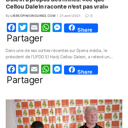
Cellou Dalein raconte n’est pas vrai»
By
LIBREOPINIONGUINEE.COM
21 avril 2021
0
F
T
E
W
M
Share
a
w
m
h
e
Partager
c
itt
ail
at
ss
Dans une de ses sorties récentes sur Djoma média, le
e
er
s
e
président de l’UFDG El Hadj Cellou Dalein, a relevé un…
b
A
n
F
T
E
W
M
o
p
g
Share
a
w
m
h
e
Partager
o
p
er
c
itt
ail
at
ss
k
e
er
s
e
b
A
n
o
p
g
o
p
er