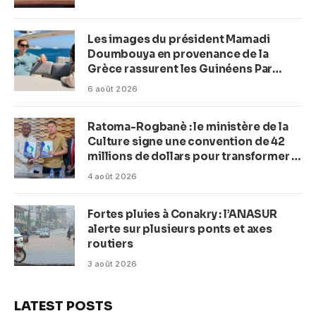
Les images du président Mamadi
Doumbouya en provenance de la
Grèce rassurent les Guinéens Par
(Macka Baldé)
6 août 2026
Ratoma-Rogbanè : le ministère de la
Culture signe une convention de 42
millions de dollars pour transformer la
plage en complexe balnéaire
4 août 2026
Fortes pluies à Conakry : l’ANASUR
alerte sur plusieurs ponts et axes
routiers
3 août 2026
LATEST POSTS