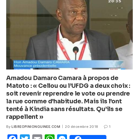
o
p
g
o
p
er
k
Amadou Damaro Camara à propos de
Matoto : « Cellou ou l’UFDG a deux choix :
soit revenir reprendre le vote ou prendre
la rue comme d’habitude. Mais ils l’ont
tenté à Kindia sans résultats. Qu’ils se
rappellent »
By
LIBREOPINIONGUINEE.COM
20 décembre 2018
1