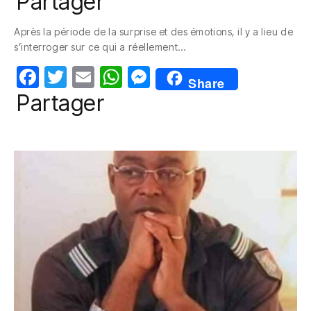
Partager
c
itt
ail
at
ss
Après la période de la surprise et des émotions, il y a lieu de
e
er
s
e
s’interroger sur ce qui a réellement…
b
A
n
F
T
E
W
M
o
p
g
Share
a
w
m
h
e
Partager
o
p
er
c
itt
ail
at
ss
k
e
er
s
e
b
A
n
o
p
g
o
p
er
k