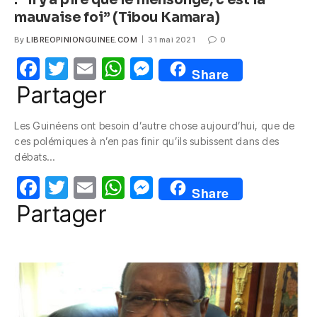
mauvaise foi” (Tibou Kamara)
By
LIBREOPINIONGUINEE.COM
31 mai 2021
0
F
T
E
W
M
Share
a
w
m
h
e
Partager
c
itt
ail
at
ss
Les Guinéens ont besoin d’autre chose aujourd’hui, que de
e
er
s
e
ces polémiques à n’en pas finir qu’ils subissent dans des
b
A
n
débats…
o
p
g
F
T
E
W
M
Share
o
p
er
a
w
m
h
e
Partager
k
c
itt
ail
at
ss
e
er
s
e
b
A
n
o
p
g