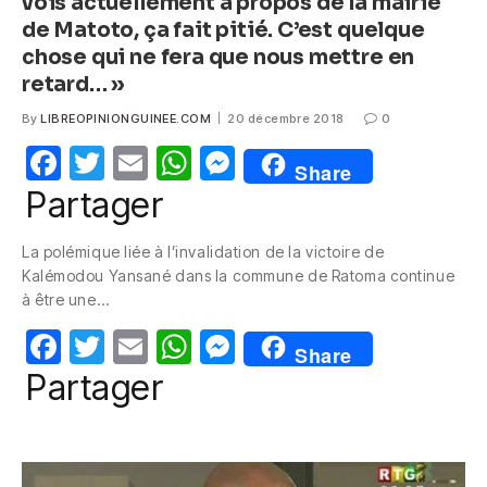
vois actuellement à propos de la mairie
de Matoto, ça fait pitié. C’est quelque
chose qui ne fera que nous mettre en
retard… »
By
LIBREOPINIONGUINEE.COM
20 décembre 2018
0
F
T
E
W
M
Share
a
w
m
h
e
Partager
c
itt
ail
at
ss
La polémique liée à l’invalidation de la victoire de
e
er
s
e
Kalémodou Yansané dans la commune de Ratoma continue
b
A
n
à être une…
o
p
g
F
T
E
W
M
Share
o
p
er
a
w
m
h
e
Partager
k
c
itt
ail
at
ss
e
er
s
e
b
A
n