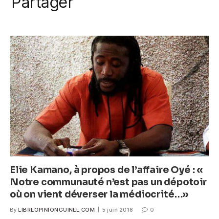
k
Partager
c
itt
ail
at
ss
e
er
s
e
b
A
n
o
p
g
o
p
er
k
Elie Kamano, à propos de l’affaire Oyé : «
Notre communauté n’est pas un dépotoir
où on vient déverser la médiocrité…»
By
LIBREOPINIONGUINEE.COM
5 juin 2018
0