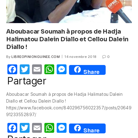
Aboubacar Soumah à propos de Hadja
Halimatou Dalein Diallo et Cellou Dalein
Diallo !
By
LIBREOPINIONGUINEE.COM
14 novembre 2018
0
F
T
E
W
M
Share
a
w
m
h
e
Partager
c
itt
ail
at
ss
Aboubacar Soumah à propos de Hadja Halimatou Dalein
e
er
s
e
Diallo et Cellou Dalein Diallo !
b
A
n
https://www.facebook.com/840296756022357/posts/20649
91233552897/
o
p
g
F
T
E
W
M
o
p
er
Share
a
w
m
h
e