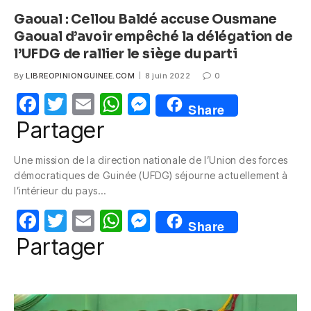
Gaoual : Cellou Baldé accuse Ousmane
Gaoual d’avoir empêché la délégation de
l’UFDG de rallier le siège du parti
By
LIBREOPINIONGUINEE.COM
8 juin 2022
0
F
T
E
W
M
Share
a
w
m
h
e
Partager
c
itt
ail
at
ss
Une mission de la direction nationale de l’Union des forces
e
er
s
e
démocratiques de Guinée (UFDG) séjourne actuellement à
b
A
n
l’intérieur du pays…
o
p
g
F
T
E
W
M
Share
o
p
er
a
w
m
h
e
Partager
k
c
itt
ail
at
ss
e
er
s
e
b
A
n