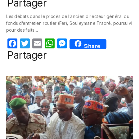
a
w
m
h
e
Partager
c
itt
ail
at
ss
Les débats dans le procès de l’ancien directeur général du
e
er
s
e
fonds d’entretien routier (Fer), Souleymane Traoré, poursuivi
b
A
n
pour des faits…
o
p
g
F
T
E
W
M
Share
o
p
er
a
w
m
h
e
Partager
k
c
itt
ail
at
ss
e
er
s
e
b
A
n
o
p
g
o
p
er
k