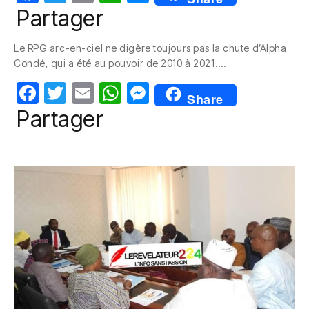
a
w
m
h
e
Partager
c
itt
ail
at
ss
Le RPG arc-en-ciel ne digère toujours pas la chute d’Alpha
e
er
s
e
Condé, qui a été au pouvoir de 2010 à 2021.…
b
A
n
F
T
E
W
M
o
p
g
Share
a
w
m
h
e
Partager
o
p
er
c
itt
ail
at
ss
k
e
er
s
e
b
A
n
o
p
g
o
p
er
k