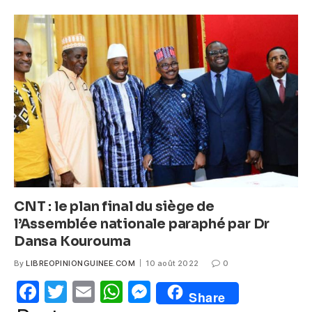
e
er
s
e
b
A
n
o
p
g
o
p
er
k
CNT : le plan final du siège de
l’Assemblée nationale paraphé par Dr
Dansa Kourouma
By
LIBREOPINIONGUINEE.COM
10 août 2022
0
F
T
E
W
M
Share