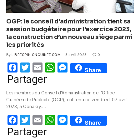
OGP: le conseil d’administration tient sa
session budgétaire pour l’exercice 2023,
la construction d’un nouveau siège parmi
les priorités
By
LIBREOPINIONGUINEE.COM
8 avril 2023
0
F
T
E
W
M
Share
a
w
m
h
e
Partager
c
itt
ail
at
ss
Les membres du Conseil d’Administration de l’Office
e
er
s
e
Guinéen de Publicité (OGP), ont tenu ce vendredi 07 avril
b
A
n
2023, à Conakry,…
o
p
g
F
T
E
W
M
Share
o
p
er
a
w
m
h
e
Partager
k
c
itt
ail
at
ss