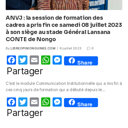
ANVJ : la session de formation des
cadres a pris fin ce samedi 08 juillet 2023
à son siège au stade Général Lansana
CONTE de Nongo
By
LIBREOPINIONGUINEE.COM
8 juillet 2023
0
F
T
E
W
M
Share
a
w
m
h
e
Partager
c
itt
ail
at
ss
C’est le module Communication Institutionnelle qui a mis fin à
e
er
s
e
ces cinq jours de formation qui a débuté depuis le…
b
A
n
F
T
E
W
M
o
p
g
Share
a
w
m
h
e
Partager
o
p
er
c
itt
ail
at
ss
k