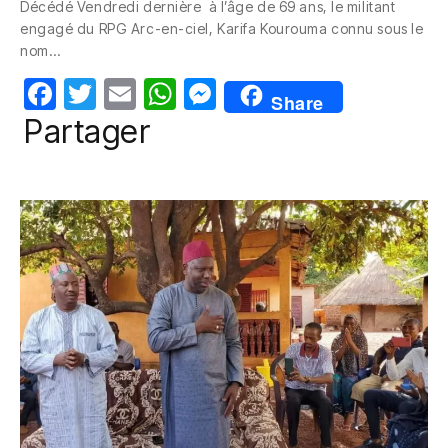
Décédé Vendredi dernière à l’âge de 69 ans, le militant
e
er
s
e
engagé du RPG Arc-en-ciel, Karifa Kourouma connu sous le
b
A
n
nom…
o
p
g
F
T
E
W
M
Share
o
p
er
a
w
m
h
e
Partager
k
c
itt
ail
at
ss
e
er
s
e
b
A
n
o
p
g
o
p
er
k