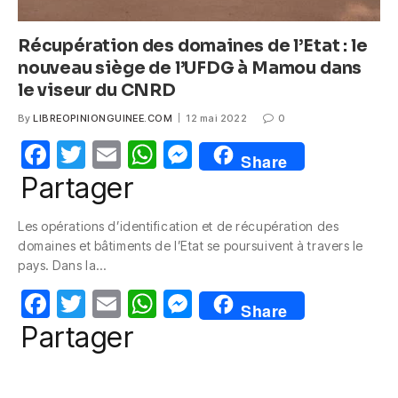
Récupération des domaines de l’Etat : le
nouveau siège de l’UFDG à Mamou dans
le viseur du CNRD
By
LIBREOPINIONGUINEE.COM
12 mai 2022
0
F
T
E
W
M
Share
a
w
m
h
e
Partager
c
itt
ail
at
ss
Les opérations d’identification et de récupération des
e
er
s
e
domaines et bâtiments de l’Etat se poursuivent à travers le
b
A
n
pays. Dans la…
o
p
g
F
T
E
W
M
Share
o
p
er
a
w
m
h
e
Partager
k
c
itt
ail
at
ss
e
er
s
e