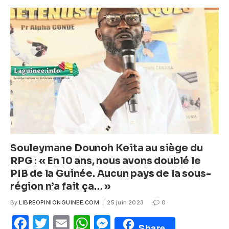
e
er
s
e
b
A
n
o
p
g
o
p
er
k
Souleymane Dounoh Keita au siège du
RPG : « En 10 ans, nous avons doublé le
PIB de la Guinée. Aucun pays de la sous-
région n’a fait ça… »
By
LIBREOPINIONGUINEE.COM
25 juin 2023
0
F
T
E
W
M
Share