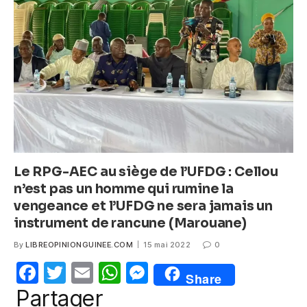
o
p
g
o
p
er
k
Le RPG-AEC au siège de l’UFDG : Cellou
n’est pas un homme qui rumine la
vengeance et l’UFDG ne sera jamais un
instrument de rancune (Marouane)
By
LIBREOPINIONGUINEE.COM
15 mai 2022
0
F
T
E
W
M
Share
a
w
m
h
e
Partager