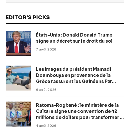
EDITOR'S PICKS
États-Unis : Donald Donald Trump
signe un décret sur le droit du sol
7 août 2026
Les images du président Mamadi
Doumbouya en provenance de la
Grèce rassurent les Guinéens Par
(Macka Baldé)
6 août 2026
Ratoma-Rogbanè : le ministère de la
Culture signe une convention de 42
millions de dollars pour transformer la
plage en complexe balnéaire
4 août 2026