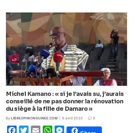
e
er
s
e
b
A
n
o
p
g
o
p
er
k
Michel Kamano : « si je l’avais su, j’aurais
conseillé de ne pas donner la rénovation
du siège à la fille de Damaro »
By
LIBREOPINIONGUINEE.COM
6 avril 2023
0
F
T
E
W
M
Share