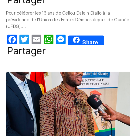
c
itt
ail
at
ss
Pour célébrer les 16 ans de Cellou Dalein Diallo à la
e
er
s
e
présidence de l’Union des Forces Démocratiques de Guinée
b
A
n
(UFDG),…
o
p
g
F
T
E
W
M
Share
o
p
er
a
w
m
h
e
Partager
k
c
itt
ail
at
ss
e
er
s
e
b
A
n
o
p
g
o
p
er
k