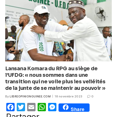
b
A
n
o
p
g
o
p
er
k
Lansana Komara du RPG au siège de
l’UFDG: « nous sommes dans une
transition qui ne voile plus les velléités
de la junte de se maintenir au pouvoir »
By
LIBREOPINIONGUINEE.COM
18 novembre 2023
0
F
T
E
W
M
Share
a
w
m
h
e
Partager