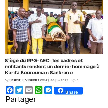
o
p
g
o
p
er
k
Siège du RPG-AEC : les cadres et
militants rendent un dernier hommage à
Karifa Kourouma « Sankran »
By
LIBREOPINIONGUINEE.COM
26 juin 2022
0
F
T
E
W
M
Share
a
w
m
h
e
Partager
c
itt
ail
at
ss