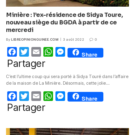
Minière : l’ex-résidence de Sidya Toure,
nouveau siège du BGDA à partir de ce
mercredi
By
LIBREOPINIONGUINEE.COM
3 août 2022
0
F
T
E
W
M
Share
a
w
m
h
e
Partager
c
itt
ail
at
ss
C’est l’ultime coup qui sera porté à Sidya Touré dans l’affaire
e
er
s
e
de la maison de La Minière. Désormais, cette jolie…
b
A
n
F
T
E
W
M
o
p
g
Share
a
w
m
h
e
Partager
o
p
er
c
itt
ail
at
ss
k
e
er
s
e
b
A
n