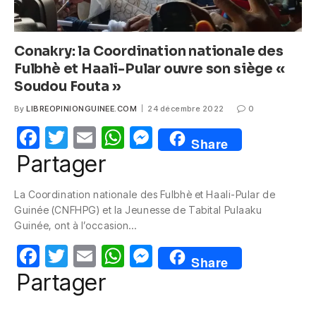
Conakry: la Coordination nationale des
Fulbhè et Haali-Pular ouvre son siège «
Soudou Fouta »
By
LIBREOPINIONGUINEE.COM
24 décembre 2022
0
F
T
E
W
M
Share
a
w
m
h
e
Partager
c
itt
ail
at
ss
La Coordination nationale des Fulbhè et Haali-Pular de
e
er
s
e
Guinée (CNFHPG) et la Jeunesse de Tabital Pulaaku
b
A
n
Guinée, ont à l’occasion…
o
p
g
F
T
E
W
M
Share
o
p
er
a
w
m
h
e
Partager
k
c
itt
ail
at
ss