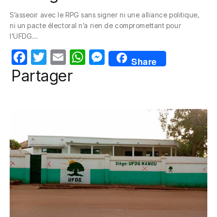
c
itt
ail
at
ss
S’asseoir avec le RPG sans signer ni une alliance politique,
e
er
s
e
ni un pacte électoral n’a rien de compromettant pour
b
A
n
l’UFDG…
o
p
g
F
T
E
W
M
Share
o
p
er
a
w
m
h
e
Partager
k
c
itt
ail
at
ss
e
er
s
e
b
A
n
o
p
g
o
p
er
k