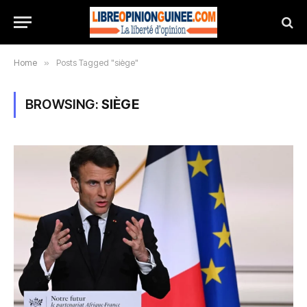
Home
»
Posts Tagged "siège"
BROWSING:
SIÈGE