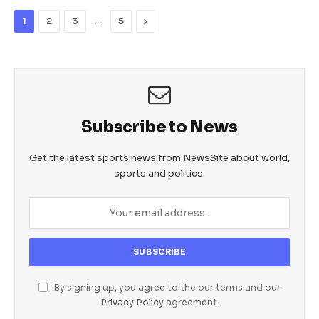
b
A
n
…
Next
1
2
3
5
o
p
g
o
p
er
k
Subscribe to News
Get the latest sports news from NewsSite about world,
sports and politics.
By signing up, you agree to the our terms and our
Privacy Policy
agreement.