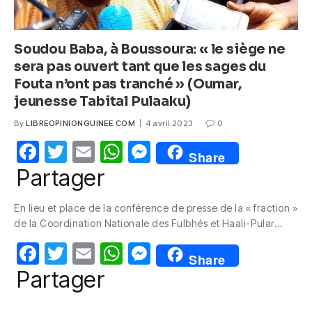
Soudou Baba, à Boussoura: « le siège ne
sera pas ouvert tant que les sages du
Fouta n’ont pas tranché » (Oumar,
jeunesse Tabital Pulaaku)
By
LIBREOPINIONGUINEE.COM
4 avril 2023
0
F
T
E
W
M
Share
a
w
m
h
e
Partager
c
itt
ail
at
ss
En lieu et place de la conférence de presse de la « fraction »
e
er
s
e
de la Coordination Nationale des Fulbhés et Haali-Pular…
b
A
n
F
T
E
W
M
o
p
g
Share
a
w
m
h
e
Partager
o
p
er
c
itt
ail
at
ss
k