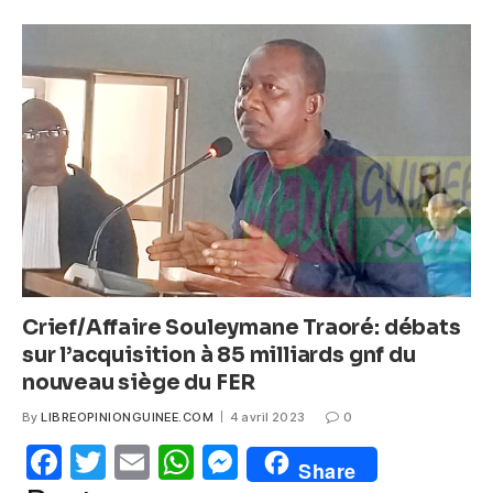
e
er
s
e
b
A
n
o
p
g
o
p
er
k
Crief/Affaire Souleymane Traoré: débats
sur l’acquisition à 85 milliards gnf du
nouveau siège du FER
By
LIBREOPINIONGUINEE.COM
4 avril 2023
0
F
T
E
W
M
Share