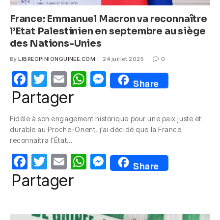
France: Emmanuel Macron va reconnaître
l’Etat Palestinien en septembre au siège
des Nations-Unies
By
LIBREOPINIONGUINEE.COM
24 juillet 2025
0
F
T
E
W
M
Share
a
w
m
h
e
Partager
c
itt
ail
at
ss
Fidèle à son engagement historique pour une paix juste et
e
er
s
e
durable au Proche-Orient, j’ai décidé que la France
b
A
n
reconnaîtra l’État…
o
p
g
F
T
E
W
M
Share
o
p
er
a
w
m
h
e
Partager
k
c
itt
ail
at
ss
e
er
s
e