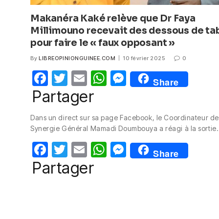
Makanéra Kaké relève que Dr Faya
Millimouno recevait des dessous de ta
pour faire le « faux opposant »
By
LIBREOPINIONGUINEE.COM
10 février 2025
0
F
T
E
W
M
Share
a
w
m
h
e
Partager
c
itt
ail
at
ss
Dans un direct sur sa page Facebook, le Coordinateur de
e
er
s
e
Synergie Général Mamadi Doumbouya a réagi à la sortie
b
A
n
F
T
E
W
M
o
p
g
Share
a
w
m
h
e
Partager
o
p
er
c
itt
ail
at
ss
k
e
er
s
e
b
A
n