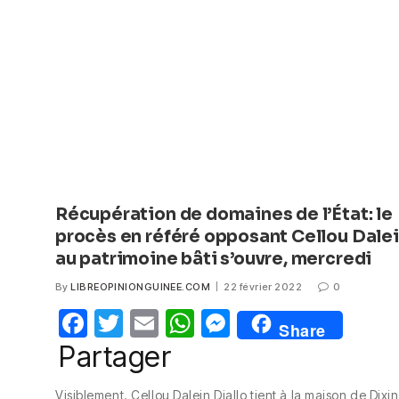
o
p
g
o
p
er
k
Récupération de domaines de l’État: le
procès en référé opposant Cellou Dale
au patrimoine bâti s’ouvre, mercredi
By
LIBREOPINIONGUINEE.COM
22 février 2022
0
F
T
E
W
M
Share
a
w
m
h
e
Partager
c
itt
ail
at
ss
Visiblement. Cellou Dalein Diallo tient à la maison de Dixi