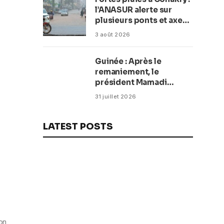
balnéaire
l’ANASUR alerte sur
plusieurs ponts et axes
routiers
3 août 2026
Guinée : Après le
remaniement, le
président Mamadi
Doumbouya fixe les
31 juillet 2026
objectifs du nouveau
gouvernement (CM)
LATEST POSTS
ion