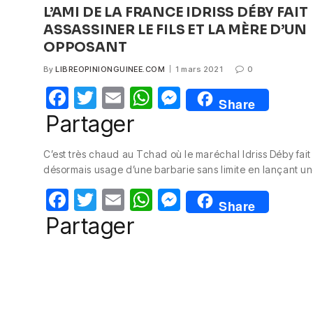
L’AMI DE LA FRANCE IDRISS DÉBY FAIT
ASSASSINER LE FILS ET LA MÈRE D’UN
OPPOSANT
By
LIBREOPINIONGUINEE.COM
1 mars 2021
0
F
T
E
W
M
Share
a
w
m
h
e
Partager
c
itt
ail
at
ss
C’est très chaud au Tchad où le maréchal Idriss Déby fait
e
er
s
e
désormais usage d’une barbarie sans limite en lançant u
b
A
n
F
T
E
W
M
o
p
g
Share
a
w
m
h
e
Partager
o
p
er
c
itt
ail
at
ss
k
e
er
s
e
b
A
n
o
p
g