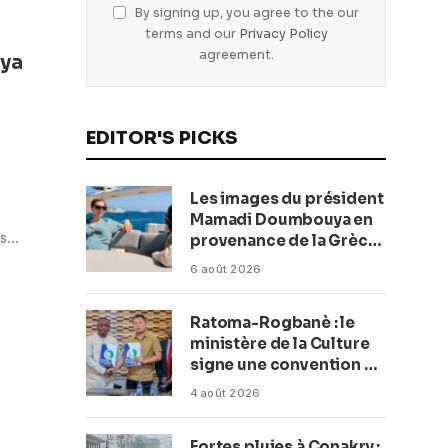
By signing up, you agree to the our
terms and our
Privacy Policy
agreement.
iya
EDITOR'S PICKS
Les images du président
Mamadi Doumbouya en
is…
provenance de la Grèce
rassurent les Guinéens
6 août 2026
Par (Macka Baldé)
Ratoma-Rogbanè : le
ministère de la Culture
signe une convention de
42 millions de dollars
4 août 2026
pour transformer la
plage en complexe
Fortes pluies à Conakry :