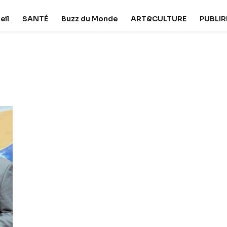
eil
SANTÉ
Buzz du Monde
ART&CULTURE
PUBLI