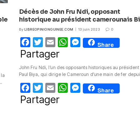
Décès de John Fru Ndi, opposant
ble
historique au président camerounais B
By
LIBREOPINIONGUINEE.COM
13 juin 2023
0
F
T
E
W
M
Share
a
w
m
h
e
Partager
c
itt
ail
at
ss
John Fru Ndi, l’un des opposants historiques au président
e
er
s
e
Paul Biya, qui dirige le Cameroun d’une main de fer depu
 la
b
A
n
…
F
T
E
W
M
o
p
g
Share
a
w
m
h
e
Partager
o
p
er
c
itt
ail
at
ss
k
e
er
s
e
b
A
n
o
p
g