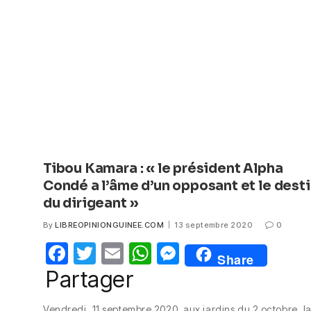
o
p
er
k
Tibou Kamara : « le président Alpha
Condé a l’âme d’un opposant et le dest
du dirigeant »
By
LIBREOPINIONGUINEE.COM
13 septembre 2020
0
F
T
E
W
M
Share
a
w
m
h
e
Partager
c
itt
ail
at
ss
Vendredi, 11 septembre 2020, aux jardins du 2 octobre, l