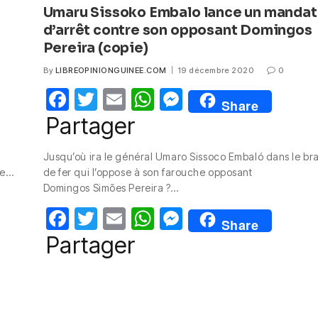
Umaru Sissoko Embalo lance un mandat
d’arrêt contre son opposant Domingos
Pereira (copie)
By
LIBREOPINIONGUINEE.COM
19 décembre 2020
0
F
T
E
W
M
Share
a
w
m
h
e
Partager
c
itt
ail
at
ss
Jusqu’où ira le général Umaro Sissoco Embaló dans le br
e
er
s
e
ne…
de fer qui l’oppose à son farouche opposant
b
A
n
Domingos Simões Pereira ?…
o
p
g
F
T
E
W
M
Share
o
p
er
a
w
m
h
e
Partager
k
c
itt
ail
at
ss
e
er
s
e
b
A
n