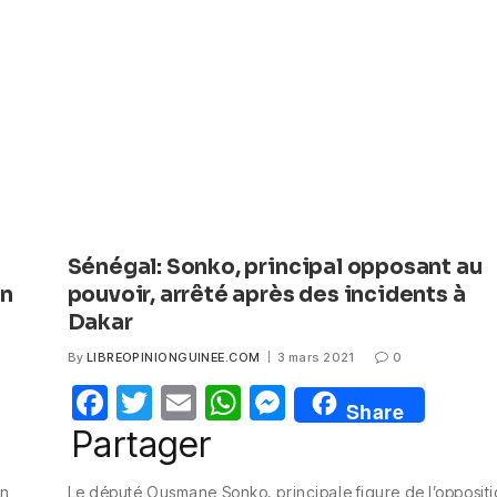
o
p
er
k
Sénégal: Sonko, principal opposant au
in
pouvoir, arrêté après des incidents à
Dakar
By
LIBREOPINIONGUINEE.COM
3 mars 2021
0
F
T
E
W
M
Share
a
w
m
h
e
Partager
c
itt
ail
at
ss
nn
Le député Ousmane Sonko, principale figure de l’opposit