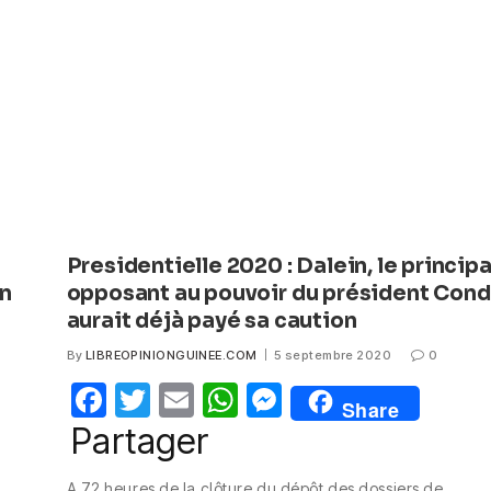
o
p
g
o
p
er
k
Presidentielle 2020 : Dalein, le principa
in
opposant au pouvoir du président Con
aurait déjà payé sa caution
By
LIBREOPINIONGUINEE.COM
5 septembre 2020
0
F
T
E
W
M
Share
a
w
m
h
e
Partager
c
itt
ail
at
ss
a
A 72 heures de la clôture du dépôt des dossiers de