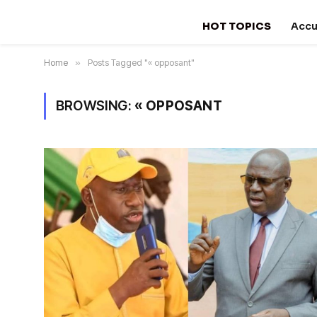
HOT TOPICS
Accu
Home
»
Posts Tagged "« opposant"
BROWSING:
« OPPOSANT