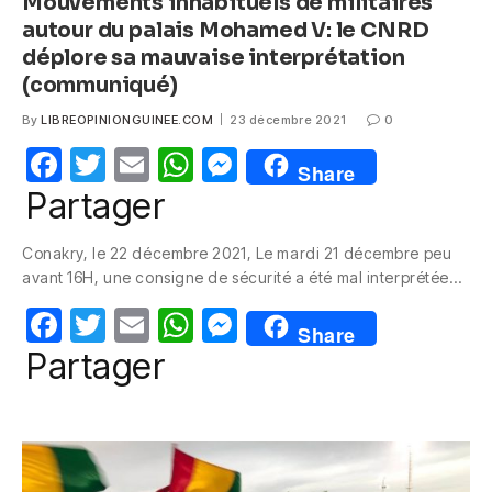
Mouvements inhabituels de militaires
autour du palais Mohamed V: le CNRD
déplore sa mauvaise interprétation
(communiqué)
By
LIBREOPINIONGUINEE.COM
23 décembre 2021
0
F
T
E
W
M
Share
a
w
m
h
e
Partager
c
itt
ail
at
ss
Conakry, le 22 décembre 2021, Le mardi 21 décembre peu
e
er
s
e
avant 16H, une consigne de sécurité a été mal interprétée…
b
A
n
F
T
E
W
M
o
p
g
Share
a
w
m
h
e
Partager
o
p
er
c
itt
ail
at
ss
k
e
er
s
e
b
A
n