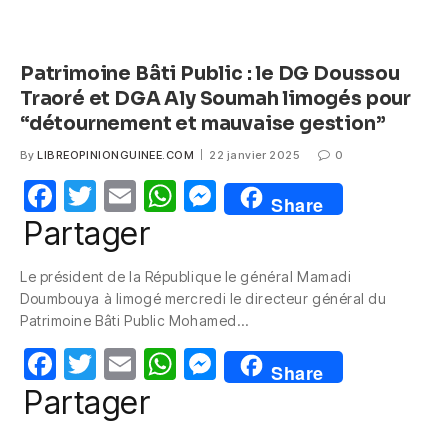
Patrimoine Bâti Public : le DG Doussou
Traoré et DGA Aly Soumah limogés pour
“détournement et mauvaise gestion”
By
LIBREOPINIONGUINEE.COM
22 janvier 2025
0
F
T
E
W
M
Share
a
w
m
h
e
Partager
c
itt
ail
at
ss
Le président de la République le général Mamadi
e
er
s
e
Doumbouya à limogé mercredi le directeur général du
b
A
n
Patrimoine Bâti Public Mohamed…
o
p
g
F
T
E
W
M
Share
o
p
er
a
w
m
h
e
Partager
k
c
itt
ail
at
ss