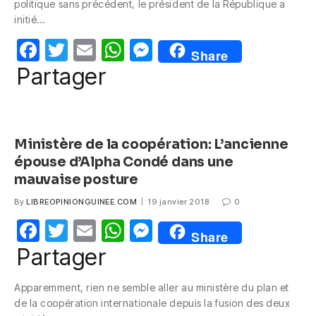
politique sans précédent, le président de la République a
b
A
n
initié…
o
p
g
F
T
E
W
M
Share
o
p
er
a
w
m
h
e
Partager
k
c
itt
ail
at
ss
e
er
s
e
b
A
n
Ministère de la coopération: L’ancienne
o
p
g
épouse d’Alpha Condé dans une
o
p
er
mauvaise posture
k
By
LIBREOPINIONGUINEE.COM
19 janvier 2018
0
F
T
E
W
M
Share
a
w
m
h
e
Partager
c
itt
ail
at
ss
Apparemment, rien ne semble aller au ministère du plan et
e
er
s
e
de la coopération internationale depuis la fusion des deux