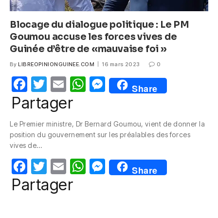
Blocage du dialogue politique : Le PM
Goumou accuse les forces vives de
Guinée d’être de «mauvaise foi »
By
LIBREOPINIONGUINEE.COM
16 mars 2023
0
F
T
E
W
M
Share
a
w
m
h
e
Partager
c
itt
ail
at
ss
Le Premier ministre, Dr Bernard Goumou, vient de donner la
e
er
s
e
position du gouvernement sur les préalables des forces
b
A
n
vives de…
o
p
g
F
T
E
W
M
Share
o
p
er
a
w
m
h
e
Partager
k
c
itt
ail
at
ss
e
er
s
e