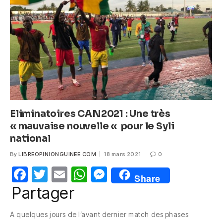
o
p
g
o
p
er
k
Eliminatoires CAN2021 : Une très
« mauvaise nouvelle « pour le Syli
national
By
LIBREOPINIONGUINEE.COM
18 mars 2021
0
F
T
E
W
M
Share
a
w
m
h
e
Partager
c
itt
ail
at
ss
A quelques jours de l’avant dernier match des phases
e
er
s
e