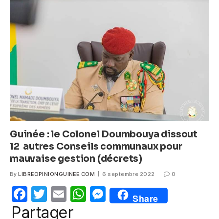
b
A
n
o
p
g
o
p
er
k
Guinée : le Colonel Doumbouya dissout
12 autres Conseils communaux pour
mauvaise gestion (décrets)
By
LIBREOPINIONGUINEE.COM
6 septembre 2022
0
F
T
E
W
M
Share
a
w
m
h
e
Partager