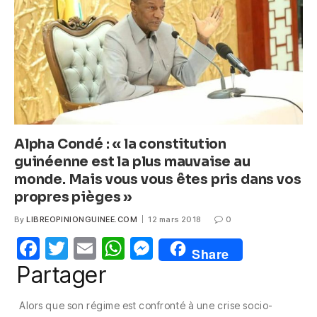
o
p
er
k
Alpha Condé : « la constitution
guinéenne est la plus mauvaise au
monde. Mais vous vous êtes pris dans vos
propres pièges »
By
LIBREOPINIONGUINEE.COM
12 mars 2018
0
F
T
E
W
M
Share
a
w
m
h
e
Partager
c
itt
ail
at
ss
Alors que son régime est confronté à une crise socio-
e
er
s
e