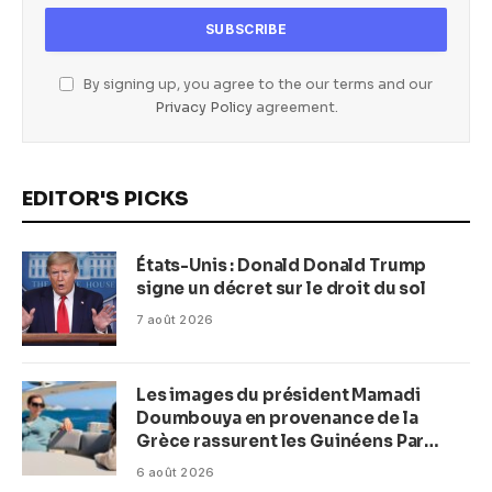
By signing up, you agree to the our terms and our
Privacy Policy
agreement.
EDITOR'S PICKS
États-Unis : Donald Donald Trump
signe un décret sur le droit du sol
7 août 2026
Les images du président Mamadi
Doumbouya en provenance de la
Grèce rassurent les Guinéens Par
(Macka Baldé)
6 août 2026