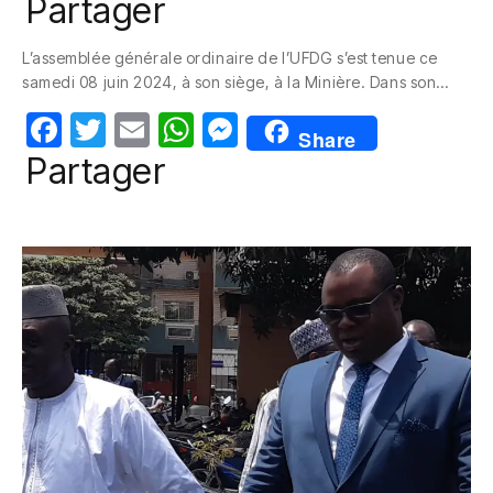
a
w
m
h
e
Partager
c
itt
ail
at
ss
L’assemblée générale ordinaire de l’UFDG s’est tenue ce
e
er
s
e
samedi 08 juin 2024, à son siège, à la Minière. Dans son…
b
A
n
F
T
E
W
M
o
p
g
Share
a
w
m
h
e
Partager
o
p
er
c
itt
ail
at
ss
k
e
er
s
e
b
A
n
o
p
g
o
p
er
k