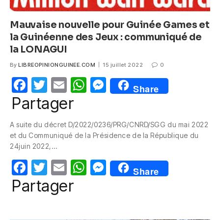
Mauvaise nouvelle pour Guinée Games et
la Guinéenne des Jeux : communiqué de
la LONAGUI
By
LIBREOPINIONGUINEE.COM
15 juillet 2022
0
F
T
E
W
M
Share
a
w
m
h
e
Partager
c
itt
ail
at
ss
A suite du décret D/2022/0236/PRG/CNRD/SGG du mai 2022
e
er
s
e
et du Communiqué de la Présidence de la République du
b
A
n
24juin 2022,…
o
p
g
F
T
E
W
M
Share
o
p
er
a
w
m
h
e
Partager
k
c
itt
ail
at
ss
e
er
s
e