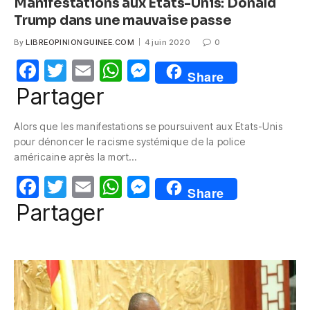
Manifestations aux Etats-Unis: Donald
Trump dans une mauvaise passe
By
LIBREOPINIONGUINEE.COM
4 juin 2020
0
F
T
E
W
M
Share
a
w
m
h
e
Partager
c
itt
ail
at
ss
Alors que les manifestations se poursuivent aux Etats-Unis
e
er
s
e
pour dénoncer le racisme systémique de la police
b
A
n
américaine après la mort…
o
p
g
F
T
E
W
M
Share
o
p
er
a
w
m
h
e
Partager
k
c
itt
ail
at
ss
e
er
s
e
b
A
n
o
p
g