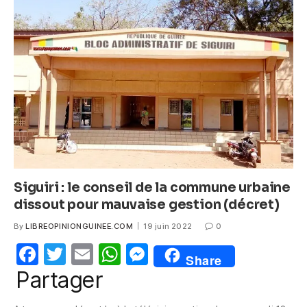
b
A
n
o
p
g
o
p
er
k
Siguiri : le conseil de la commune urbaine
dissout pour mauvaise gestion (décret)
By
LIBREOPINIONGUINEE.COM
19 juin 2022
0
F
T
E
W
M
Share
a
w
m
h
e
Partager
c
itt
ail
at
ss