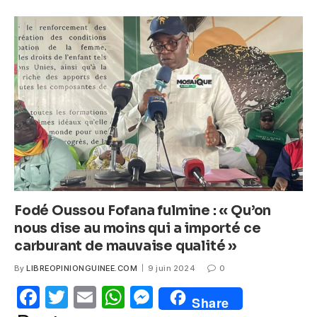
e
er
s
e
b
A
n
o
p
g
o
p
er
k
Fodé Oussou Fofana fulmine : « Qu’on
nous dise au moins qui a importé ce
carburant de mauvaise qualité »
By
LIBREOPINIONGUINEE.COM
9 juin 2024
0
F
T
E
W
M
Share