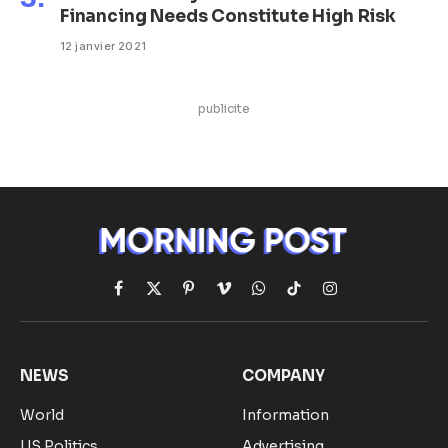
Financing Needs Constitute High Risk
12 janvier 2021
publicite
Facebook
X
Pinterest
Vimeo
WhatsApp
TikTok
Instagram
(Twitter)
NEWS
COMPANY
World
Information
US Politics
Advertising