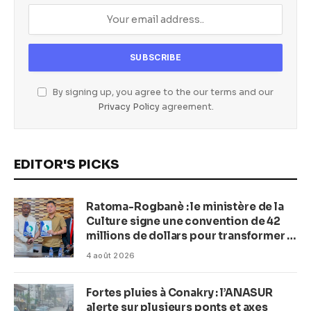
By signing up, you agree to the our terms and our
Privacy Policy
agreement.
EDITOR'S PICKS
Ratoma-Rogbanè : le ministère de la
Culture signe une convention de 42
millions de dollars pour transformer la
plage en complexe balnéaire
4 août 2026
Fortes pluies à Conakry : l’ANASUR
alerte sur plusieurs ponts et axes