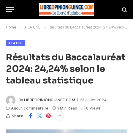
Home
»
A LA UNE
»
Résultats du Baccalauréat 2024: 24,24% selon le tableau statistique
A LA UNE
Résultats du Baccalauréat
2024: 24,24% selon le
tableau statistique
By
LIBREOPINIONGUINEE.COM
23 juillet 2024
Aucun commentaire
1 Min Read
0
Views
Share