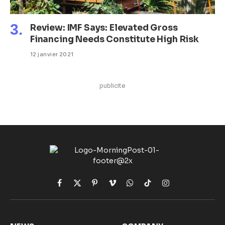
Review: IMF Says: Elevated Gross
Financing Needs Constitute High Risk
12 janvier 2021
publicite
Facebook
X
Pinterest
Vimeo
WhatsApp
TikTok
Instagram
(Twitter)