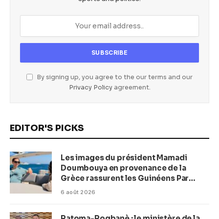
By signing up, you agree to the our terms and our
Privacy Policy
agreement.
EDITOR'S PICKS
Les images du président Mamadi
Doumbouya en provenance de la
Grèce rassurent les Guinéens Par
(Macka Baldé)
6 août 2026
Ratoma-Rogbanè : le ministère de la