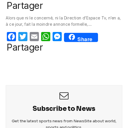
a
w
m
h
e
Partager
c
itt
ail
at
ss
Alors que ni le concerné, ni la Direction d’Espace Tv, n’en a,
e
er
s
e
à ce jour, fait la moindre annonce formelle,…
b
A
n
F
T
E
W
M
o
p
g
Share
a
w
m
h
e
Partager
o
p
er
c
itt
ail
at
ss
k
e
er
s
e
b
A
n
o
p
g
o
p
er
k
Subscribe to News
Get the latest sports news from NewsSite about world,
sports and politics.