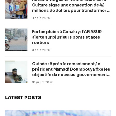
Culture signe une convention de 42
millions de dollars pour transformer la
plage en complexe balnéaire
4 août 2026
Fortes pluies à Conakry : l’ANASUR
alerte sur plusieurs ponts et axes
routiers
3 août 2026
Guinée : Après le remaniement, le
président Mamadi Doumbouya fixe les
objectifs du nouveau gouvernement
(CM)
31 juillet 2026
LATEST POSTS