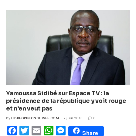
e
er
s
e
b
A
n
o
p
g
o
p
er
k
Yamoussa Sidibé sur Espace TV : la
présidence de la république y voit rouge
et n’en veut pas
By
LIBREOPINIONGUINEE.COM
2 juin 2018
0
F
T
E
W
M
Share