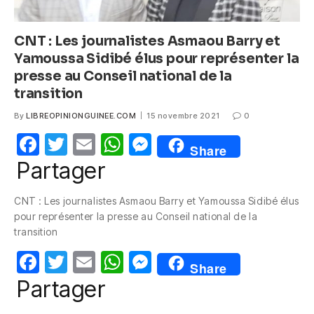
CNT : Les journalistes Asmaou Barry et
Yamoussa Sidibé élus pour représenter la
presse au Conseil national de la
transition
By
LIBREOPINIONGUINEE.COM
15 novembre 2021
0
F
T
E
W
M
Share
a
w
m
h
e
Partager
c
itt
ail
at
ss
CNT : Les journalistes Asmaou Barry et Yamoussa Sidibé élus
e
er
s
e
pour représenter la presse au Conseil national de la
b
A
n
transition
o
p
g
F
T
E
W
M
Share
o
p
er
a
w
m
h
e
Partager
k
c
itt
ail
at
ss