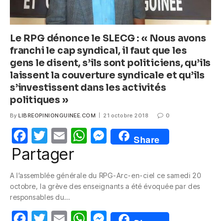
Le RPG dénonce le SLECG : « Nous avons
franchi le cap syndical, il faut que les
gens le disent, s’ils sont politiciens, qu’ils
laissent la couverture syndicale et qu’ils
s’investissent dans les activités
politiques »
By
LIBREOPINIONGUINEE.COM
21 octobre 2018
0
F
T
E
W
M
Share
a
w
m
h
e
Partager
c
itt
ail
at
ss
A l’assemblée générale du RPG-Arc-en-ciel ce samedi 20
e
er
s
e
octobre, la grève des enseignants a été évoquée par des
b
A
n
responsables du…
o
p
g
F
T
E
W
M