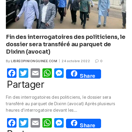
Fin des interrogatoires des politiciens, le
dossier sera transféré au parquet de
Dixinn (avocat)
By
LIBREOPINIONGUINEE.COM
24 octobre 2022
0
F
T
E
W
M
Share
a
w
m
h
e
Partager
c
itt
ail
at
ss
Fin des interrogatoires des politiciens, le dossier sera
e
er
s
e
transféré au parquet de Dixinn (avocat) Après plusieurs
b
A
n
heures d’interrogatoire devant les…
o
p
g
F
T
E
W
M
Share
o
p
er