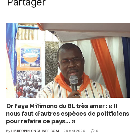
a
w
m
h
e
Partager
k
c
itt
ail
at
ss
e
er
s
e
b
A
n
o
p
g
o
p
er
k
Dr Faya Milimono du BL très amer : « Il
nous faut d’autres espèces de politiciens
pour refaire ce pays… »
By
LIBREOPINIONGUINEE.COM
28 mai 2020
0