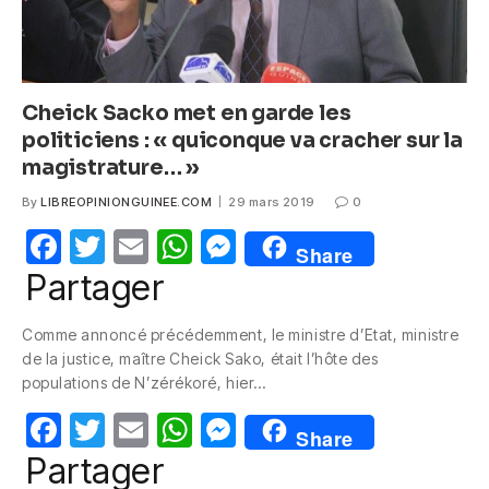
Cheick Sacko met en garde les
politiciens : « quiconque va cracher sur la
magistrature… »
By
LIBREOPINIONGUINEE.COM
29 mars 2019
0
F
T
E
W
M
Share
a
w
m
h
e
Partager
c
itt
ail
at
ss
Comme annoncé précédemment, le ministre d’Etat, ministre
e
er
s
e
de la justice, maître Cheick Sako, était l’hôte des
b
A
n
populations de N’zérékoré, hier…
o
p
g
F
T
E
W
M
Share
o
p
er
a
w
m
h
e
Partager