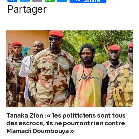
o
p
er
a
w
m
h
e
Partager
k
c
itt
ail
at
ss
e
er
s
e
b
A
n
o
p
g
o
p
er
k
Tanaka Zion : « les politiciens sont tous
des escrocs, ils ne pourront rien contre
Mamadi Doumbouya »