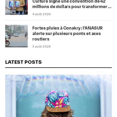
Culture signe une convention de 42
millions de dollars pour transformer la
plage en complexe balnéaire
4 août 2026
Fortes pluies à Conakry : l’ANASUR
alerte sur plusieurs ponts et axes
routiers
3 août 2026
LATEST POSTS