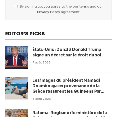
By signing up, you agree to the our terms and our
Privacy Policy
agreement.
EDITOR'S PICKS
États-Unis : Donald Donald Trump
signe un décret sur le droit du sol
7 août 2026
Les images du président Mamadi
Doumbouya en provenance de la
Grèce rassurent les Guinéens Par
(Macka Baldé)
6 août 2026
Ratoma-Rogbanè : le ministère de la