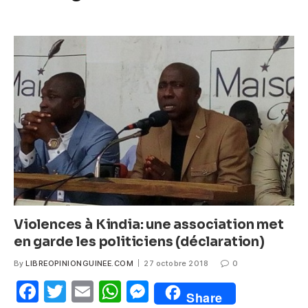
k
c
itt
ail
at
ss
e
er
s
e
b
A
n
o
p
g
o
p
er
k
Violences à Kindia: une association met
en garde les politiciens (déclaration)
By
LIBREOPINIONGUINEE.COM
27 octobre 2018
0
F
T
E
W
M
Share