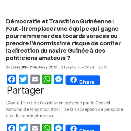
Démocratie et Transition Guinéenne :
Faut-il remplacer une équipe qui gagne
pour remmener des tocards voraces ou
prendre l’énormissime risque de confier
la direction du navire Guinée à des
politiciens amateurs ?
By
LIBREOPINIONGUINEE.COM
21 septembre 2024
0
F
T
E
W
M
Share
a
w
m
h
e
Partager
c
itt
ail
at
ss
L’Avant-Projet de Constitution présenté par le Conseil
e
er
s
e
National de Nransition (CNT) ne fait acception de personne
b
A
n
pour la candidature aux…
o
p
g
F
T
E
W
M
Share