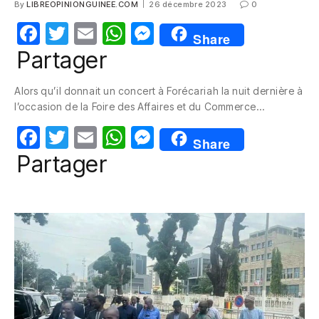
By
LIBREOPINIONGUINEE.COM
26 décembre 2023
0
F
T
E
W
M
Share
a
w
m
h
e
Partager
c
itt
ail
at
ss
Alors qu’il donnait un concert à Forécariah la nuit dernière à
e
er
s
e
l’occasion de la Foire des Affaires et du Commerce…
b
A
n
F
T
E
W
M
o
p
g
Share
a
w
m
h
e
Partager
o
p
er
c
itt
ail
at
ss
k
e
er
s
e
b
A
n
o
p
g
o
p
er
k