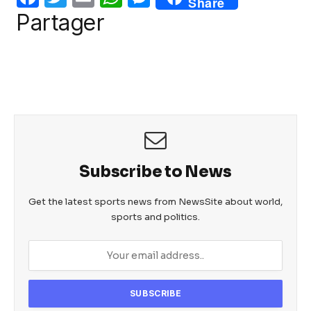
Share
o
p
er
a
w
m
h
e
Partager
k
c
itt
ail
at
ss
e
er
s
e
b
A
n
o
p
g
o
p
er
k
Subscribe to News
Get the latest sports news from NewsSite about world,
sports and politics.