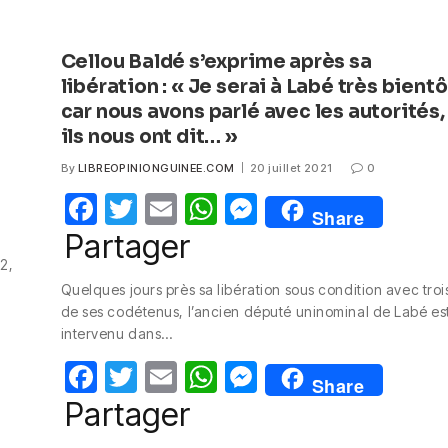
Cellou Baldé s’exprime après sa
libération : « Je serai à Labé très bientô
car nous avons parlé avec les autorités,
ils nous ont dit… »
By
LIBREOPINIONGUINEE.COM
20 juillet 2021
0
F
T
E
W
M
Share
a
w
m
h
e
Partager
c
itt
ail
at
ss
2,
Quelques jours près sa libération sous condition avec troi
e
er
s
e
de ses codétenus, l’ancien député uninominal de Labé es
b
A
n
intervenu dans…
o
p
g
F
T
E
W
M
Share
o
p
er
a
w
m
h
e
Partager
k
c
itt
ail
at
ss