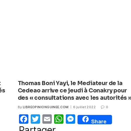
b
A
n
o
p
g
o
p
er
k
t
Thomas Boni Yayi, le Mediateur de la
és
Cedeao arrive ce jeudi à Conakry pour
des « consultations avec les autorités 
By
LIBREOPINIONGUINEE.COM
6 juillet 2022
0
F
T
E
W
M
Share
a
w
m
h
e
Partager