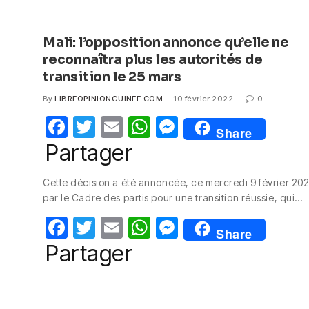
Mali: l’opposition annonce qu’elle ne
reconnaîtra plus les autorités de
transition le 25 mars
By
LIBREOPINIONGUINEE.COM
10 février 2022
0
F
T
E
W
M
Share
a
w
m
h
e
Partager
c
itt
ail
at
ss
Cette décision a été annoncée, ce mercredi 9 février 202
e
er
s
e
par le Cadre des partis pour une transition réussie, qui…
b
A
n
F
T
E
W
M
o
p
g
Share
a
w
m
h
e
Partager
o
p
er
c
itt
ail
at
ss
k
e
er
s
e