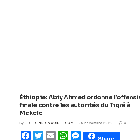
b
A
n
o
p
g
o
p
er
k
Éthiopie: Abiy Ahmed ordonne l’offensi
finale contre les autorités du Tigré à
Mekele
By
LIBREOPINIONGUINEE.COM
26 novembre 2020
0
F
T
E
W
M
Share