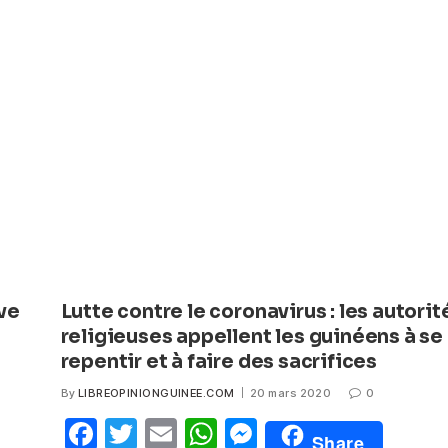
e
er
s
e
b
A
n
o
p
g
o
p
er
k
ve
Lutte contre le coronavirus : les autorit
religieuses appellent les guinéens à se
repentir et à faire des sacrifices
By
LIBREOPINIONGUINEE.COM
20 mars 2020
0
F
T
E
W
M
Share