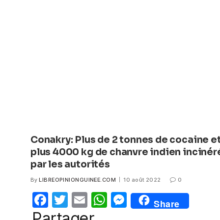
b
A
n
o
p
g
o
p
er
k
Conakry: Plus de 2 tonnes de cocaine e
plus 4000 kg de chanvre indien incinér
par les autorités
By
LIBREOPINIONGUINEE.COM
10 août 2022
0
F
T
E
W
M
Share
a
w
m
h
e
Partager