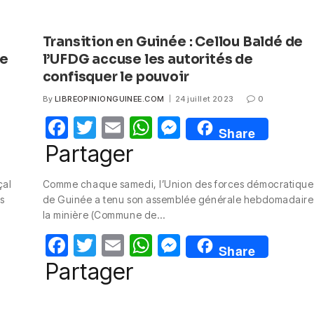
Transition en Guinée : Cellou Baldé de
de
l’UFDG accuse les autorités de
confisquer le pouvoir
By
LIBREOPINIONGUINEE.COM
24 juillet 2023
0
F
T
E
W
M
Share
a
w
m
h
e
Partager
c
itt
ail
at
ss
çal
Comme chaque samedi, l’Union des forces démocratique
e
er
s
e
s
de Guinée a tenu son assemblée générale hebdomadaire
b
A
n
la minière (Commune de…
o
p
g
F
T
E
W
M
Share
o
p
er
a
w
m
h
e
Partager
k
c
itt
ail
at
ss
e
er
s
e