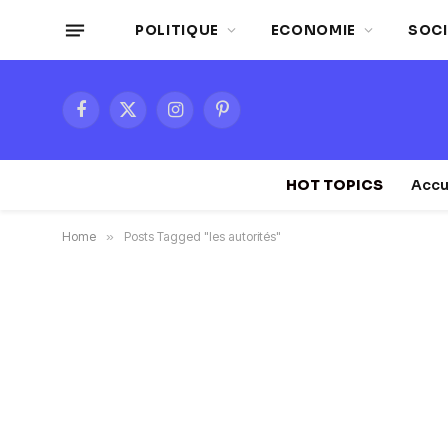
POLITIQUE
ECONOMIE
SOCI
Facebook
X
Instagram
Pinterest
(Twitter)
HOT TOPICS
Accu
Home
»
Posts Tagged "les autorités"