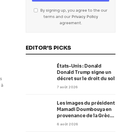
By signing up, you agree to the our
terms and our
Privacy Policy
agreement.
EDITOR'S PICKS
États-Unis : Donald
Donald Trump signe un
décret sur le droit du sol
s
 à
7 août 2026
Les images du président
Mamadi Doumbouya en
provenance de la Grèce
rassurent les Guinéens
6 août 2026
Par (Macka Baldé)