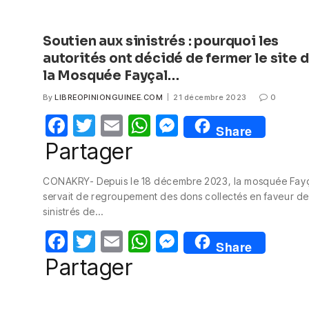
Soutien aux sinistrés : pourquoi les
autorités ont décidé de fermer le site 
la Mosquée Fayçal…
By
LIBREOPINIONGUINEE.COM
21 décembre 2023
0
F
T
E
W
M
Share
a
w
m
h
e
Partager
c
itt
ail
at
ss
CONAKRY- Depuis le 18 décembre 2023, la mosquée Fay
e
er
s
e
servait de regroupement des dons collectés en faveur de
b
A
n
sinistrés de…
o
p
g
F
T
E
W
M
Share
o
p
er
a
w
m
h
e
Partager
k
c
itt
ail
at
ss
e
er
s
e