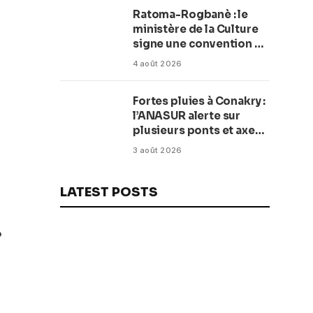
Ratoma-Rogbanè : le
ministère de la Culture
signe une convention de
42 millions de dollars
4 août 2026
pour transformer la
plage en complexe
Fortes pluies à Conakry :
balnéaire
l’ANASUR alerte sur
plusieurs ponts et axes
routiers
3 août 2026
LATEST POSTS
»