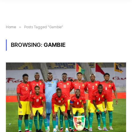
Home
»
Posts Tagged "Gambie"
BROWSING:
GAMBIE