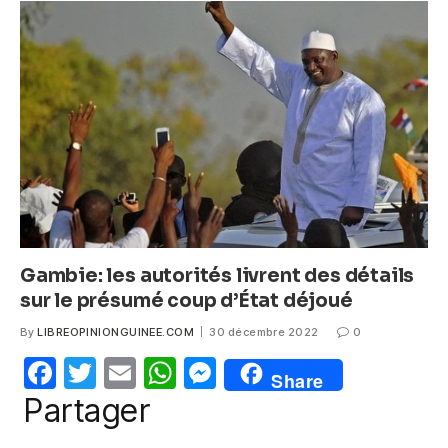
b
A
n
o
p
g
o
p
er
k
Gambie: les autorités livrent des détails
sur le présumé coup d’État déjoué
By
LIBREOPINIONGUINEE.COM
30 décembre 2022
0
F
T
E
W
M
Share
a
w
m
h
e
Partager
c
itt
ail
at
ss