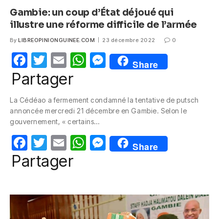
Gambie: un coup d’État déjoué qui
illustre une réforme difficile de l’armée
By
LIBREOPINIONGUINEE.COM
23 décembre 2022
0
F
T
E
W
M
Share
a
w
m
h
e
Partager
c
itt
ail
at
ss
La Cédéao a fermement condamné la tentative de putsch
e
er
s
e
annoncée mercredi 21 décembre en Gambie. Selon le
b
A
n
gouvernement, « certains…
o
p
g
F
T
E
W
M
Share
o
p
er
a
w
m
h
e
Partager
k
c
itt
ail
at
ss
e
er
s
e
b
A
n