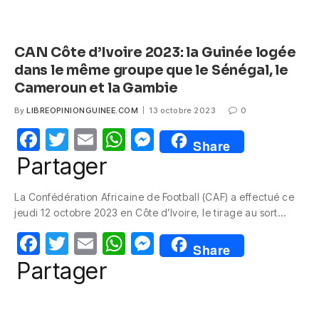
CAN Côte d’Ivoire 2023: la Guinée logée
dans le même groupe que le Sénégal, le
Cameroun et la Gambie
By
LIBREOPINIONGUINEE.COM
13 octobre 2023
0
F
T
E
W
M
Share
a
w
m
h
e
Partager
c
itt
ail
at
ss
La Confédération Africaine de Football (CAF) a effectué ce
e
er
s
e
jeudi 12 octobre 2023 en Côte d’Ivoire, le tirage au sort…
b
A
n
F
T
E
W
M
o
p
g
Share
a
w
m
h
e
Partager
o
p
er
c
itt
ail
at
ss
k
e
er
s
e