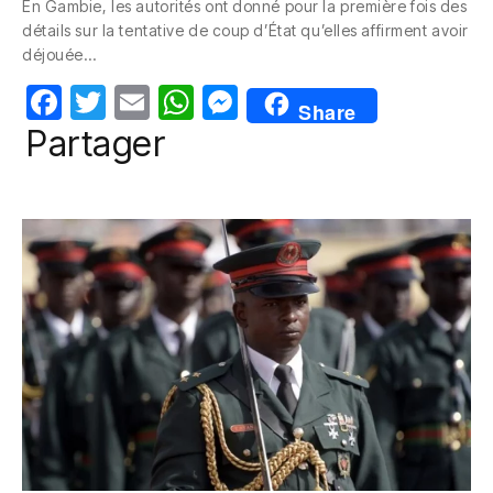
En Gambie, les autorités ont donné pour la première fois des
e
er
s
e
détails sur la tentative de coup d’État qu’elles affirment avoir
b
A
n
déjouée…
o
p
g
F
T
E
W
M
Share
o
p
er
a
w
m
h
e
Partager
k
c
itt
ail
at
ss
e
er
s
e
b
A
n
o
p
g
o
p
er
k