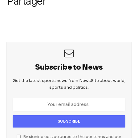
Partager
k
c
itt
ail
at
ss
e
er
s
e
b
A
n
o
p
g
o
p
er
k
Subscribe to News
Get the latest sports news from NewsSite about world,
sports and politics.
By signing up, you agree to the our terms and our