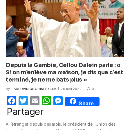
o
p
g
o
p
er
k
Depuis la Gambie, Cellou Dalein parle : «
Si on m’enlève ma maison, je dis que c’est
terminé, je ne me bats plus »
By
LIBREOPINIONGUINEE.COM
26 mai 2022
0
F
T
E
W
M
Share
a
w
m
h
e
Partager
c
itt
ail
at
ss
A l’étranger depuis des mois, le président de l’Union des
e
er
s
e