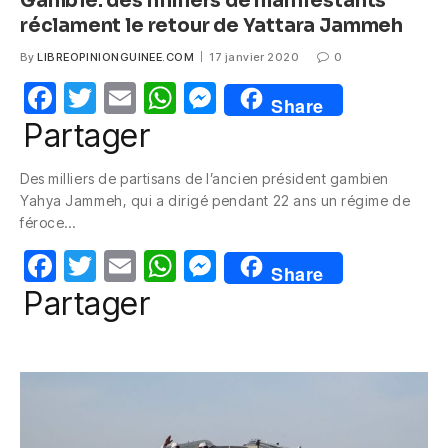
Gambie: des milliers de manifestants
réclament le retour de Yattara Jammeh
By
LIBREOPINIONGUINEE.COM
17 janvier 2020
0
F
T
E
W
M
Share
a
w
m
h
e
Partager
c
itt
ail
at
ss
Des milliers de partisans de l’ancien président gambien
e
er
s
e
Yahya Jammeh, qui a dirigé pendant 22 ans un régime de
b
A
n
féroce…
o
p
g
F
T
E
W
M
Share
o
p
er
a
w
m
h
e
Partager
k
c
itt
ail
at
ss
e
er
s
e
b
A
n
o
p
g