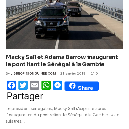
o
p
er
k
Macky Sall et Adama Barrow inaugurent
le pont liant le Sénégal à la Gambie
By
LIBREOPINIONGUINEE.COM
21 janvier 2019
0
F
T
E
W
M
Share
a
w
m
h
e
Partager
c
itt
ail
at
ss
Le président sénégalais, Macky Sall s’exprime après
e
er
s
e
l’inauguration du pont reliant le Sénégal à la Gambie. « Je
b
A
n
suis très…