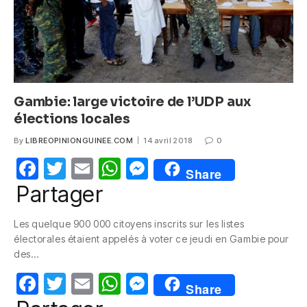
Gambie: large victoire de l’UDP aux
élections locales
By
LIBREOPINIONGUINEE.COM
14 avril 2018
0
F
T
E
W
M
Share
a
w
m
h
e
Partager
c
itt
ail
at
ss
Les quelque 900 000 citoyens inscrits sur les listes
e
er
s
e
électorales étaient appelés à voter ce jeudi en Gambie pour
b
A
n
des…
o
p
g
F
T
E
W
M
Share
o
p
er
a
w
m
h
e