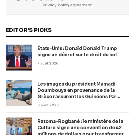
Privacy Policy
agreement.
EDITOR'S PICKS
États-Unis : Donald Donald Trump
signe un décret sur le droit du sol
7 août 2026
Les images du président Mamadi
Doumbouya en provenance de la
Grèce rassurent les Guinéens Par
(Macka Baldé)
6 août 2026
Ratoma-Rogbanè : le ministère de la
Culture signe une convention de 42
millions de dollars pour transformer la