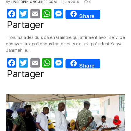
By
LIBREOPINIONGUINEE.COM
1 juin 2018
0
F
T
E
W
M
Share
a
w
m
h
e
Partager
c
itt
ail
at
ss
Trois malades du sida en Gambie qui affirment avoir servi de
e
er
s
e
cobayes aux prétendus traitements de l’ex-président Yahya
b
A
n
Jammeh le…
o
p
g
F
T
E
W
M
Share
o
p
er
a
w
m
h
e
Partager
k
c
itt
ail
at
ss
e
er
s
e
b
A
n
o
p
g
o
p
er
k