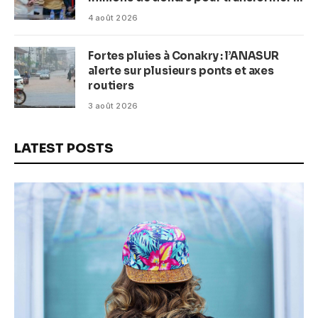
plage en complexe balnéaire
4 août 2026
Fortes pluies à Conakry : l’ANASUR
alerte sur plusieurs ponts et axes
routiers
3 août 2026
LATEST POSTS