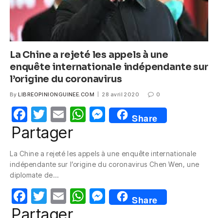
La Chine a rejeté les appels à une
enquête internationale indépendante sur
l’origine du coronavirus
By
LIBREOPINIONGUINEE.COM
28 avril 2020
0
F
T
E
W
M
Share
a
w
m
h
e
Partager
c
itt
ail
at
ss
La Chine a rejeté les appels à une enquête internationale
e
er
s
e
indépendante sur l’origine du coronavirus Chen Wen, une
b
A
n
diplomate de…
o
p
g
F
T
E
W
M
Share
o
p
er
a
w
m
h
e
Partager