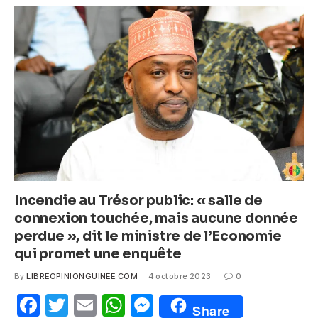
b
A
n
o
p
g
o
p
er
k
Incendie au Trésor public: « salle de
connexion touchée, mais aucune donnée
perdue », dit le ministre de l’Economie
qui promet une enquête
By
LIBREOPINIONGUINEE.COM
4 octobre 2023
0
F
T
E
W
M
Share