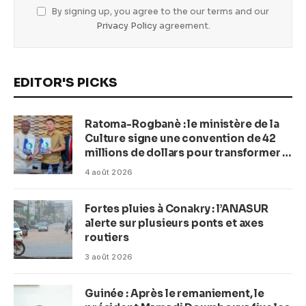
By signing up, you agree to the our terms and our
Privacy Policy
agreement.
EDITOR'S PICKS
Ratoma-Rogbanè : le ministère de la
Culture signe une convention de 42
millions de dollars pour transformer la
plage en complexe balnéaire
4 août 2026
Fortes pluies à Conakry : l’ANASUR
alerte sur plusieurs ponts et axes
routiers
3 août 2026
Guinée : Après le remaniement, le