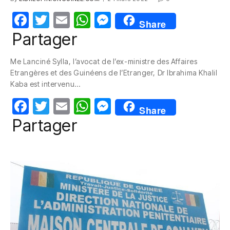
F
T
E
W
M
Share
a
w
m
h
e
Partager
c
itt
ail
at
ss
Me Lanciné Sylla, l’avocat de l’ex-ministre des Affaires
e
er
s
e
Etrangères et des Guinéens de l’Etranger, Dr Ibrahima Khalil
b
A
n
Kaba est intervenu…
o
p
g
F
T
E
W
M
Share
o
p
er
a
w
m
h
e
Partager
k
c
itt
ail
at
ss
e
er
s
e
b
A
n
o
p
g
o
p
er
k