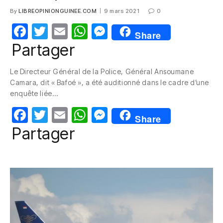
By
LIBREOPINIONGUINEE.COM
9 mars 2021
0
F
T
E
W
M
Share
a
w
m
h
e
Partager
c
itt
ail
at
ss
Le Directeur Général de la Police, Général Ansoumane
e
er
s
e
Camara, dit « Bafoé », a été auditionné dans le cadre d’une
b
A
n
enquête liée…
o
p
g
F
T
E
W
M
Share
o
p
er
a
w
m
h
e
Partager
k
c
itt
ail
at
ss
e
er
s
e
b
A
n
o
p
g
o
p
er