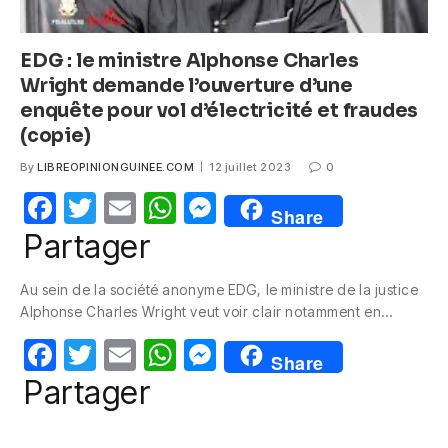
EDG : le ministre Alphonse Charles
Wright demande l’ouverture d’une
enquête pour vol d’électricité et fraudes
(copie)
By
LIBREOPINIONGUINEE.COM
12 juillet 2023
0
F
T
E
W
M
Share
a
w
m
h
e
Partager
c
itt
ail
at
ss
Au sein de la société anonyme EDG, le ministre de la justice
e
er
s
e
Alphonse Charles Wright veut voir clair notamment en…
b
A
n
F
T
E
W
M
o
p
g
Share
a
w
m
h
e
Partager
o
p
er
c
itt
ail
at
ss
k