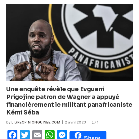
e
er
s
e
b
A
n
o
p
g
o
p
er
k
Une enquête révèle que Evgueni
Prigojine patron de Wagner a appuyé
financièrement le militant panafricaniste
Kémi Séba
By
LIBREOPINIONGUINEE.COM
2 avril 2023
1
F
T
E
W
M
Share