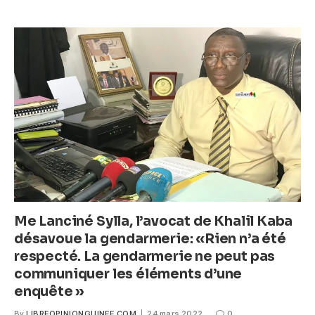
e
er
s
e
b
A
n
o
p
g
o
p
er
k
Me Lanciné Sylla, l’avocat de Khalil Kaba
désavoue la gendarmerie: «Rien n’a été
respecté. La gendarmerie ne peut pas
communiquer les éléments d’une
enquête »
By
LIBREOPINIONGUINEE.COM
24 mars 2022
0