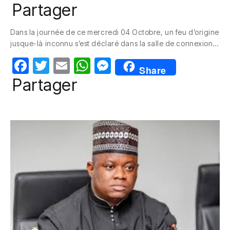
a
w
m
h
e
Partager
c
itt
ail
at
ss
Dans la journée de ce mercredi 04 Octobre, un feu d’origine
e
er
s
e
jusque-là inconnu s’est déclaré dans la salle de connexion…
b
A
n
F
T
E
W
M
o
p
g
Share
a
w
m
h
e
Partager
o
p
er
c
itt
ail
at
ss
k
e
er
s
e
b
A
n
o
p
g
o
p
er
k