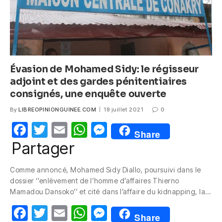
Évasion de Mohamed Sidy: le régisseur
adjoint et des gardes pénitentiaires
consignés, une enquête ouverte
By
LIBREOPINIONGUINEE.COM
18 juillet 2021
0
F
T
E
W
M
Share
a
w
m
h
e
Partager
c
itt
ail
at
ss
Comme annoncé, Mohamed Sidy Diallo, poursuivi dans le
e
er
s
e
dossier ‘’enlèvement de l’homme d’affaires Thierno
b
A
n
Mamadou Dansoko’’ et cité dans l’affaire du kidnapping, la…
o
p
g
F
T
E
W
M
Share