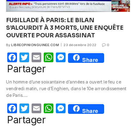
FUSILLADE À PARIS: LE BILAN
S’ALOURDIT À 3 MORTS, UNE ENQUÊTE
OUVERTE POUR ASSASSINAT
By
LIBREOPINIONGUINEE.COM
23 décembre 2022
0
F
T
E
W
M
Share
a
w
m
h
e
Partager
c
itt
ail
at
ss
Un homme d’une soixantaine d’années a ouvert le feu ce
e
er
s
e
vendredi matin, rue d’Enghien, dans le 10e arrondissement
b
A
n
de Paris.…
o
p
g
F
T
E
W
M
Share
o
p
er
a
w
m
h
e
Partager
k
c
itt
ail
at
ss