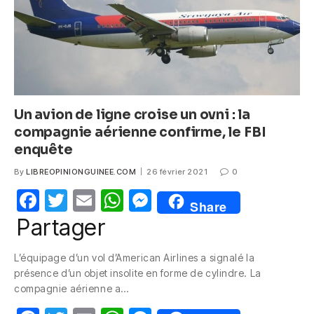
k
Un avion de ligne croise un ovni : la
compagnie aérienne confirme, le FBI
enquête
By
LIBREOPINIONGUINEE.COM
26 février 2021
0
F
T
E
W
M
Share
a
w
m
h
e
Partager
c
itt
ail
at
ss
L’équipage d’un vol d’American Airlines a signalé la
e
er
s
e
présence d’un objet insolite en forme de cylindre. La
b
A
n
compagnie aérienne a…
o
p
g