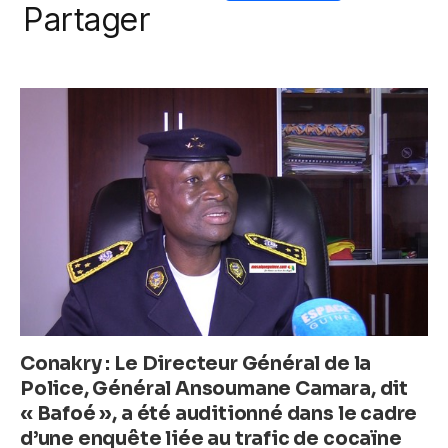
o
p
er
a
w
m
h
e
Partager
k
c
itt
ail
at
ss
e
er
s
e
b
A
n
o
p
g
o
p
er
k
Conakry : Le Directeur Général de la
Police, Général Ansoumane Camara, dit
« Bafoé », a été auditionné dans le cadre
d’une enquête liée au trafic de cocaïne