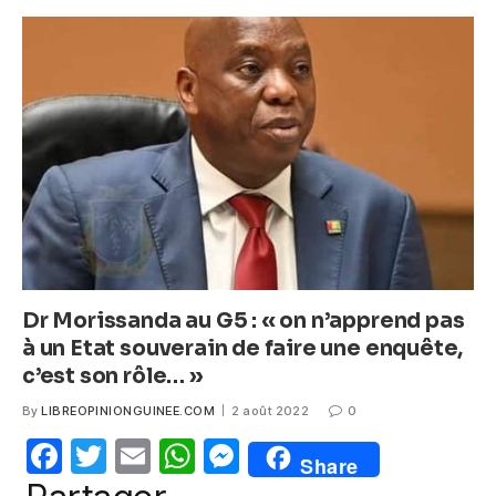
e
er
s
e
b
A
n
o
p
g
o
p
er
k
Dr Morissanda au G5 : « on n’apprend pas
à un Etat souverain de faire une enquête,
c’est son rôle… »
By
LIBREOPINIONGUINEE.COM
2 août 2022
0
F
T
E
W
M
Share
a
w
m
h
e