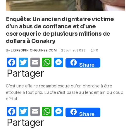
Enquête: Un ancien dignitaire victime
d’un abus de confiance et d’une
escroquerie de plusieurs millions de
dollars à Conakry
By
LIBREOPINIONGUINEE.COM
23 juillet 2022
0
F
T
E
W
M
Share
a
w
m
h
e
Partager
c
itt
ail
at
ss
C’est une affaire rocambolesque qu’on cherche à être
e
er
s
e
éttoufer à tout prix. L’acte s’est passé au lendemain du coup
b
A
n
d’État…
o
p
g
F
T
E
W
M
Share
o
p
er
a
w
m
h
e
Partager
k
c
itt
ail
at
ss