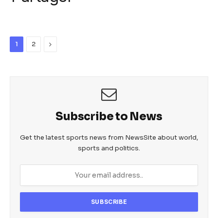
k
c
itt
ail
at
ss
e
er
s
e
b
A
n
Next
1
2
o
p
g
o
p
er
k
Subscribe to News
Get the latest sports news from NewsSite about world,
sports and politics.