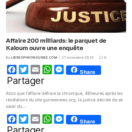
Affaire 200 milliards: le parquet de
Kaloum ouvre une enquête
By
LIBREOPINIONGUINEE.COM
27 novembre 2020
0
F
T
E
W
M
Share
a
w
m
h
e
Partager
c
itt
ail
at
ss
Alors que l’affaire défraie la chronique, 48heures après les
e
er
s
e
révélations du site guineenews.org, la justice décide de se
b
A
n
saisir du…
o
p
g
F
T
E
W
M
Share
o
p
er
a
w
m
h
e
Partager