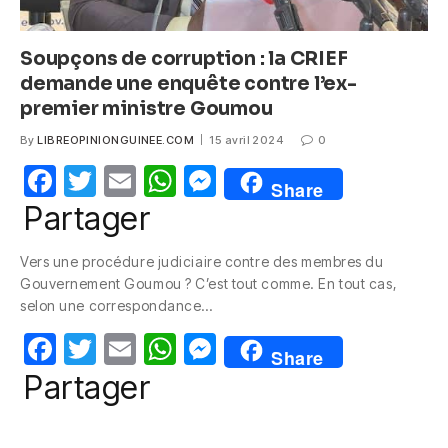
Soupçons de corruption : la CRIEF
demande une enquête contre l’ex-
premier ministre Goumou
By
LIBREOPINIONGUINEE.COM
15 avril 2024
0
F
T
E
W
M
Share
a
w
m
h
e
Partager
c
itt
ail
at
ss
Vers une procédure judiciaire contre des membres du
e
er
s
e
Gouvernement Goumou ? C’est tout comme. En tout cas,
b
A
n
selon une correspondance…
o
p
g
F
T
E
W
M
Share
o
p
er
a
w
m
h
e
Partager
k
c
itt
ail
at
ss
e
er
s
e