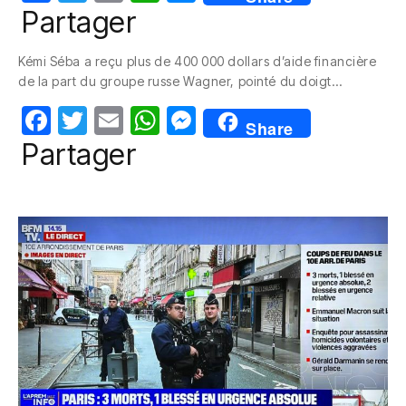
a
w
m
h
e
Partager
c
itt
ail
at
ss
Kémi Séba a reçu plus de 400 000 dollars d’aide financière
e
er
s
e
de la part du groupe russe Wagner, pointé du doigt…
b
A
n
F
T
E
W
M
o
p
g
Share
a
w
m
h
e
Partager
o
p
er
c
itt
ail
at
ss
k
e
er
s
e
b
A
n
o
p
g
o
p
er
k