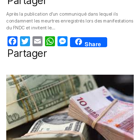
Partager
c
itt
ail
at
ss
Après la publication d’un communiqué dans lequel ils
e
er
s
e
condamnent les meurtres enregistrés lors des manifestations
b
A
n
du FNDC et invitent le…
o
p
g
F
T
E
W
M
Share
o
p
er
a
w
m
h
e
Partager
k
c
itt
ail
at
ss
e
er
s
e
b
A
n
o
p
g
o
p
er
k