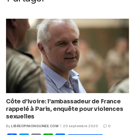
k
c
itt
ail
at
ss
e
er
s
e
b
A
n
o
p
g
o
p
er
k
Côte d’Ivoire: l’ambassadeur de France
rappelé à Paris, enquête pour violences
sexuelles
By
LIBREOPINIONGUINEE.COM
20 septembre 2020
0