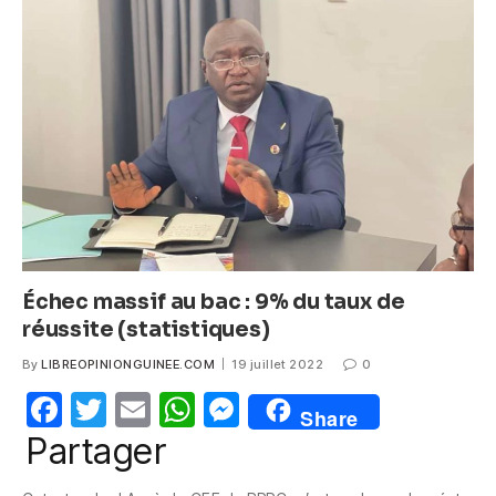
b
A
n
o
p
g
o
p
er
k
Échec massif au bac : 9% du taux de
réussite (statistiques)
By
LIBREOPINIONGUINEE.COM
19 juillet 2022
0
F
T
E
W
M
Share
a
w
m
h
e
Partager
c
itt
ail
at
ss