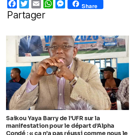
o
p
g
F
T
E
W
M
Share
o
p
er
a
w
m
h
e
Partager
k
c
itt
ail
at
ss
e
er
s
e
b
A
n
o
p
g
o
p
er
k
Saikou Yaya Barry de l’UFR sur la
manifestation pour le départ d’Alpha
Condé : « ça n’a pas réussi comme nous le