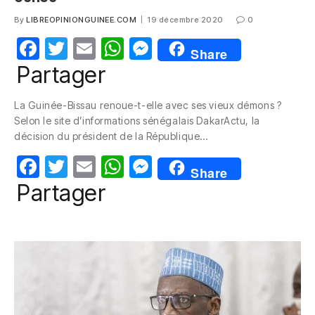
By
LIBREOPINIONGUINEE.COM
19 décembre 2020
0
F
T
E
W
M
Share
a
w
m
h
e
Partager
c
itt
ail
at
ss
La Guinée-Bissau renoue-t-elle avec ses vieux démons ?
e
er
s
e
Selon le site d’informations sénégalais DakarActu, la
b
A
n
décision du président de la République…
o
p
g
F
T
E
W
M
Share
o
p
er
a
w
m
h
e
Partager
k
c
itt
ail
at
ss
e
er
s
e
b
A
n
o
p
g
o
p
er