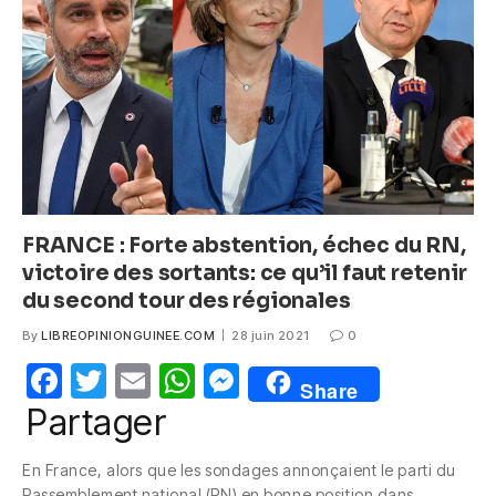
o
p
g
o
p
er
k
FRANCE : Forte abstention, échec du RN,
victoire des sortants: ce qu’il faut retenir
du second tour des régionales
By
LIBREOPINIONGUINEE.COM
28 juin 2021
0
F
T
E
W
M
Share
a
w
m
h
e
Partager
c
itt
ail
at
ss
En France, alors que les sondages annonçaient le parti du
e
er
s
e
Rassemblement national (RN) en bonne position dans