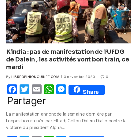
k
Kindia : pas de manifestation de l’UFDG
de Dalein , les activités vont bon train, ce
mardi
By
LIBREOPINIONGUINEE.COM
3 novembre 2020
0
F
T
E
W
M
Share
a
w
m
h
e
Partager
c
itt
ail
at
ss
La manifestation annoncée la semaine dernière par
e
er
s
e
l’opposition menée par Elhadj Cellou Dalein Diallo contre la
b
A
n
victoire du président Alpha…