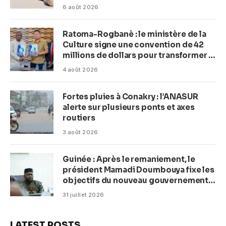
(Macka Baldé)
6 août 2026
Ratoma-Rogbanè : le ministère de la
Culture signe une convention de 42
millions de dollars pour transformer la
plage en complexe balnéaire
4 août 2026
Fortes pluies à Conakry : l’ANASUR
alerte sur plusieurs ponts et axes
routiers
3 août 2026
Guinée : Après le remaniement, le
président Mamadi Doumbouya fixe les
objectifs du nouveau gouvernement
(CM)
31 juillet 2026
LATEST POSTS