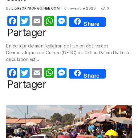
By
LIBREOPINIONGUINEE.COM
3 novembre 2020
0
F
T
E
W
M
Share
a
w
m
h
e
Partager
c
itt
ail
at
ss
En ce jour de manifestation de l’Union des Forces
e
er
s
e
Démocratiques de Guinée (UFDG) de Cellou Dalein Diallo la
b
A
n
circulation est…
o
p
g
F
T
E
W
M
Share
o
p
er
a
w
m
h
e
Partager
k
c
itt
ail
at
ss
e
er
s
e
b
A
n
o
p
g
o
p
er