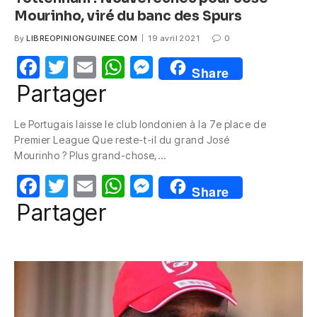
Mourinho, viré du banc des Spurs
By
LIBREOPINIONGUINEE.COM
19 avril 2021
0
F
T
E
W
M
Share
a
w
m
h
e
Partager
c
itt
ail
at
ss
Le Portugais laisse le club londonien à la 7e place de
e
er
s
e
Premier League Que reste-t-il du grand José
b
A
n
Mourinho ? Plus grand-chose,…
o
p
g
F
T
E
W
M
Share
o
p
er
a
w
m
h
e
Partager
k
c
itt
ail
at
ss
e
er
s
e
b
A
n
o
p
g