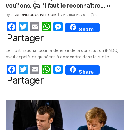
voulions. Ça, il faut le reconnaître… »
By
LIBREOPINIONGUINEE.COM
22 juillet 2020
0
F
T
E
W
M
Share
a
w
m
h
e
Partager
c
itt
ail
at
ss
Le front national pour la défense de la constitution (FNDC)
e
er
s
e
avait appelé les guinéens à descendre dans la rue le…
b
A
n
F
T
E
W
M
o
p
g
Share
a
w
m
h
e
Partager
o
p
er
c
itt
ail
at
ss
k
e
er
s
e
b
A
n
o
p
g
o
p
er