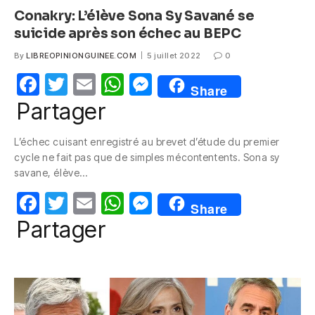
Conakry: L’élève Sona Sy Savané se
suicide après son échec au BEPC
By
LIBREOPINIONGUINEE.COM
5 juillet 2022
0
F
T
E
W
M
Share
a
w
m
h
e
Partager
c
itt
ail
at
ss
L’échec cuisant enregistré au brevet d’étude du premier
e
er
s
e
cycle ne fait pas que de simples mécontentents. Sona sy
b
A
n
savane, élève…
o
p
g
F
T
E
W
M
Share
o
p
er
a
w
m
h
e
Partager
k
c
itt
ail
at
ss
e
er
s
e
b
A
n