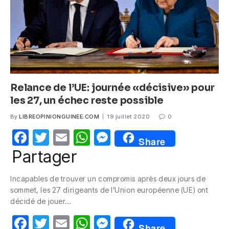
k
Relance de l’UE: journée «décisive» pour
les 27, un échec reste possible
By
LIBREOPINIONGUINEE.COM
19 juillet 2020
0
F
T
E
W
M
Share
a
w
m
h
e
Partager
c
itt
ail
at
ss
Incapables de trouver un compromis après deux jours de
e
er
s
e
sommet, les 27 dirigeants de l’Union européenne (UE) ont
b
A
n
décidé de jouer…
o
p
g
F
T
E
W
M
Share