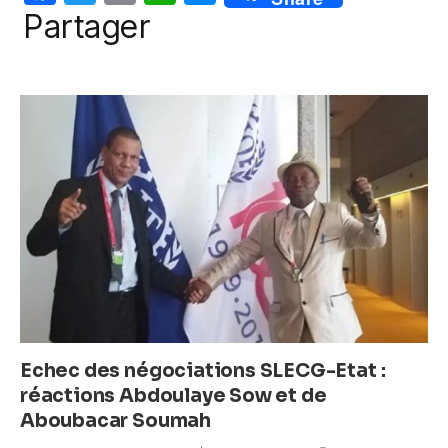
o
p
er
a
w
m
h
e
Partager
k
c
itt
ail
at
ss
e
er
s
e
b
A
n
o
p
g
o
p
er
k
Echec des négociations SLECG-Etat :
réactions Abdoulaye Sow et de
Aboubacar Soumah