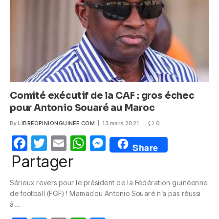
o
p
er
k
Comité exécutif de la CAF : gros échec
pour Antonio Souaré au Maroc
By
LIBREOPINIONGUINEE.COM
13 mars 2021
0
F
T
E
W
M
Share
a
w
m
h
e
Partager
c
itt
ail
at
ss
Sérieux revers pour le président de la Fédération guinéenne
e
er
s
e
de football (FGF) ! Mamadou Antonio Souaré n’a pas réussi
b
A
n
à…