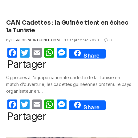
CAN Cadettes : la Guinée tient en échec
la Tunisie
By
LIBREOPINIONGUINEE.COM
17 septembre 2023
0
F
T
E
W
M
Share
a
w
m
h
e
Partager
c
itt
ail
at
ss
Opposées à l’équipe nationale cadette de la Tunisie en
e
er
s
e
match d’ouverture, les cadettes guinéennes ont tenu le pays
b
A
n
organisateur en…
o
p
g
F
T
E
W
M
Share
o
p
er
a
w
m
h
e
Partager
k
c
itt
ail
at
ss
e
er
s
e