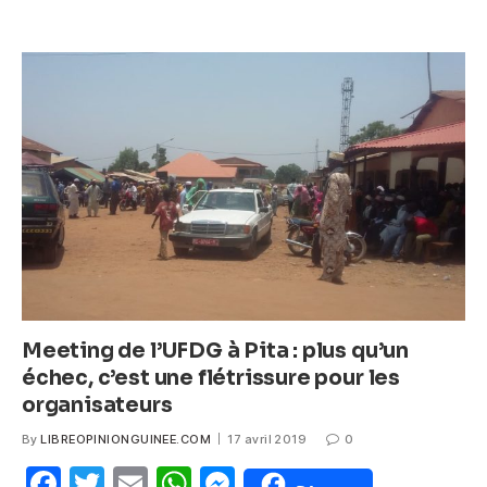
c
itt
ail
at
ss
k
e
er
s
e
b
A
n
o
p
g
o
p
er
k
Meeting de l’UFDG à Pita : plus qu’un
échec, c’est une flétrissure pour les
organisateurs
By
LIBREOPINIONGUINEE.COM
17 avril 2019
0
F
T
E
W
M