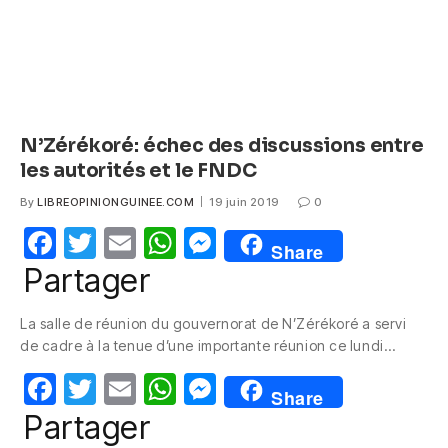
N’Zérékoré: échec des discussions entre
les autorités et le FNDC
By
LIBREOPINIONGUINEE.COM
19 juin 2019
0
F
T
E
W
M
Share
a
w
m
h
e
Partager
c
itt
ail
at
ss
La salle de réunion du gouvernorat de N’Zérékoré a servi
e
er
s
e
de cadre à la tenue d’une importante réunion ce lundi…
b
A
n
F
T
E
W
M
o
p
g
Share
a
w
m
h
e
Partager
o
p
er