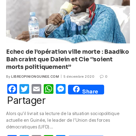
k
Echec de l’opération ville morte : Baadiko
Bah craint que Dalein et Cie ‘’soient
morts politiquement’’
By
LIBREOPINIONGUINEE.COM
5 décembre 2020
0
F
T
E
W
M
Share
a
w
m
h
e
Partager
c
itt
ail
at
ss
Alors qu’il livrait sa lecture de la situation sociopolitique
e
er
s
e
actuelle en Guinée, le leader de l’Union des forces
b
A
n
démocratiques (UFD)…