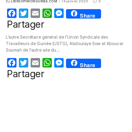
By
LIBREOPINIONGUINEE.COM
14 janvier 2020
0
F
T
E
W
M
Share
a
w
m
h
e
Partager
c
itt
ail
at
ss
L’autre Secrétaire général de l’Union Syndicale des
e
er
s
e
Travailleurs de Guinée (USTG), Abdoulaye Sow et Aboucar
b
A
n
Soumah de l’autre aile du…
o
p
g
F
T
E
W
M
Share
o
p
er
a
w
m
h
e
Partager
k
c
itt
ail
at
ss
e
er
s
e
b
A
n
o
p
g
o
p
er
k