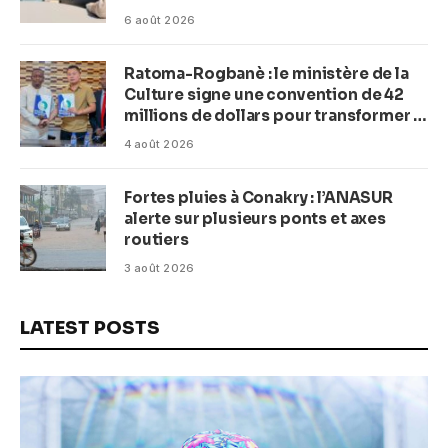
(Macka Baldé)
6 août 2026
Ratoma-Rogbanè : le ministère de la
Culture signe une convention de 42
millions de dollars pour transformer la
plage en complexe balnéaire
4 août 2026
Fortes pluies à Conakry : l’ANASUR
alerte sur plusieurs ponts et axes
routiers
3 août 2026
LATEST POSTS