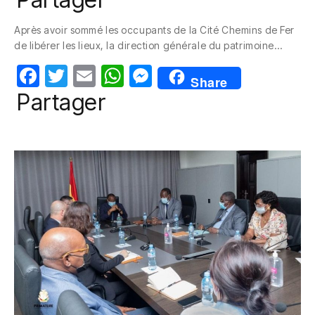
c
itt
ail
at
ss
Après avoir sommé les occupants de la Cité Chemins de Fer
e
er
s
e
de libérer les lieux, la direction générale du patrimoine…
b
A
n
F
T
E
W
M
o
p
g
Share
a
w
m
h
e
Partager
o
p
er
c
itt
ail
at
ss
k
e
er
s
e
b
A
n
o
p
g
o
p
er
k