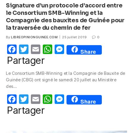
Signature d’un protocole d’accord entre
le Consortium SMB-Winning et la
Compagnie des bauxites de Guinée pour
la traversée du chemin de fer
By
LIBREOPINIONGUINEE.COM
25 juillet 2019
0
F
T
E
W
M
Share
a
w
m
h
e
Partager
c
itt
ail
at
ss
Le Consortium SMB-Winning et la Compagnie de Bauxite de
e
er
s
e
Guinée (CBG) ont signé le samedi 20 juillet au Ministère
b
A
n
des…
o
p
g
F
T
E
W
M
Share
o
p
er
a
w
m
h
e
Partager
k
c
itt
ail
at
ss
e
er
s
e