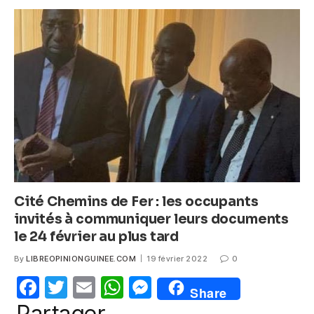
e
er
s
e
b
A
n
o
p
g
o
p
er
k
Cité Chemins de Fer : les occupants
invités à communiquer leurs documents
le 24 février au plus tard
By
LIBREOPINIONGUINEE.COM
19 février 2022
0
F
T
E
W
M
Share
a
w
m
h
e
Partager