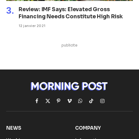
Review: IMF Says: Elevated Gross
Financing Needs Constitute High Risk
12 janvier 2021
publicite
Facebook
X
Pinterest
Vimeo
WhatsApp
TikTok
Instagram
(Twitter)
NEWS
COMPANY