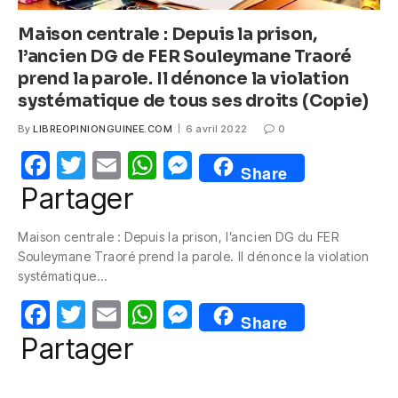
Maison centrale : Depuis la prison,
l’ancien DG de FER Souleymane Traoré
prend la parole. Il dénonce la violation
systématique de tous ses droits (Copie)
By
LIBREOPINIONGUINEE.COM
6 avril 2022
0
F
T
E
W
M
Share
a
w
m
h
e
Partager
c
itt
ail
at
ss
Maison centrale : Depuis la prison, l’ancien DG du FER
e
er
s
e
Souleymane Traoré prend la parole. Il dénonce la violation
b
A
n
systématique…
o
p
g
F
T
E
W
M
Share
o
p
er
a
w
m
h
e
Partager
k
c
itt
ail
at
ss