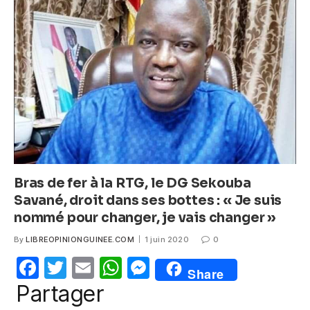
b
A
n
o
p
g
o
p
er
k
Bras de fer à la RTG, le DG Sekouba
Savané, droit dans ses bottes : « Je suis
nommé pour changer, je vais changer »
By
LIBREOPINIONGUINEE.COM
1 juin 2020
0
F
T
E
W
M
Share
a
w
m
h
e
Partager