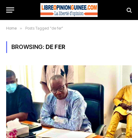
Home
»
Posts Tagged "de fer"
BROWSING:
DE FER