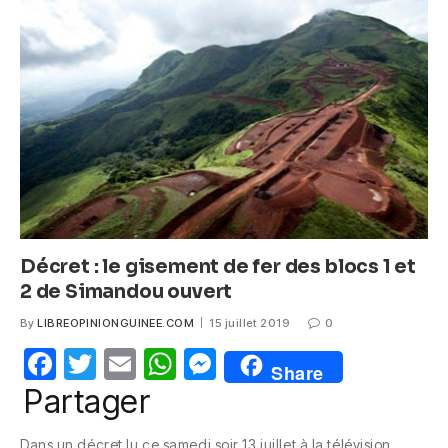
b
A
n
o
p
g
o
p
er
k
Décret : le gisement de fer des blocs 1 et
2 de Simandou ouvert
By
LIBREOPINIONGUINEE.COM
15 juillet 2019
0
F
T
E
W
M
Share
a
w
m
h
e
Partager
c
itt
ail
at
ss
Dans un décret lu ce samedi soir 13 juillet à la télévision