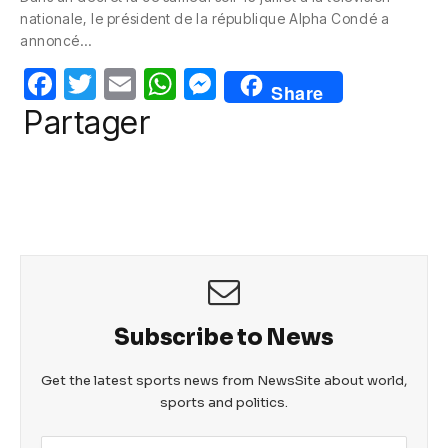
e
er
s
e
nationale, le président de la république Alpha Condé a
b
A
n
annoncé…
o
p
g
F
T
E
W
M
Share
o
p
er
a
w
m
h
e
Partager
k
c
itt
ail
at
ss
e
er
s
e
b
A
n
o
p
g
o
p
er
k
Subscribe to News
Get the latest sports news from NewsSite about world,
sports and politics.