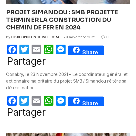
PROJET SIMANDOU : SMB PROJETTE
TERMINER LA CONSTRUCTION DU
CHEMIN DE FER EN 2024
By
LIBREOPINIONGUINEE.COM
23 novembre 2021
0
F
T
E
W
M
Share
a
w
m
h
e
Partager
c
itt
ail
at
ss
Conakry, le 23 Novembre 2021 – Le coordinateur général et
e
er
s
e
actionnaire majoritaire du projet SMB / Simandou réitère sa
b
A
n
détermination…
o
p
g
F
T
E
W
M
Share
o
p
er
a
w
m
h
e
Partager
k
c
itt
ail
at
ss
e
er
s
e