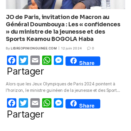
JO de Paris, invitation de Macron au
Général Doumbouya : Les « confidences
» du ministre de la jeunesse et des
Sports Keamou BOGOLA Haba
By
LIBREOPINIONGUINEE.COM
12 juin 2024
0
F
T
E
W
M
Share
a
w
m
h
e
Partager
c
itt
ail
at
ss
Alors que les Jeux Olympiques de Paris 2024 pointent à
e
er
s
e
l’horizon, le ministre guinéen de la jeunesse et des Sport…
b
A
n
F
T
E
W
M
o
p
g
Share
a
w
m
h
e
Partager
o
p
er
c
itt
ail
at
ss
k
e
er
s
e