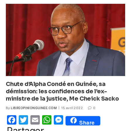
e
er
s
e
b
A
n
o
p
g
o
p
er
k
Chute d’Alpha Condé en Guinée, sa
démission: les confidences de l’ex-
ministre de la justice, Me Cheick Sacko
By
LIBREOPINIONGUINEE.COM
15 avril 2022
0
F
T
E
W
M
Share
a
w
m
h
e
Partager