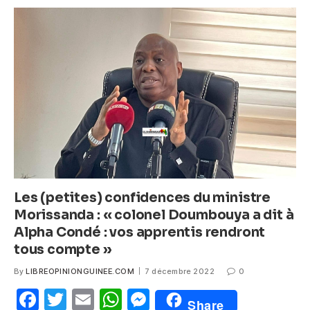
b
A
n
o
p
g
o
p
er
k
Les (petites) confidences du ministre
Morissanda : « colonel Doumbouya a dit à
Alpha Condé : vos apprentis rendront
tous compte »
By
LIBREOPINIONGUINEE.COM
7 décembre 2022
0
F
T
E
W
M
Share