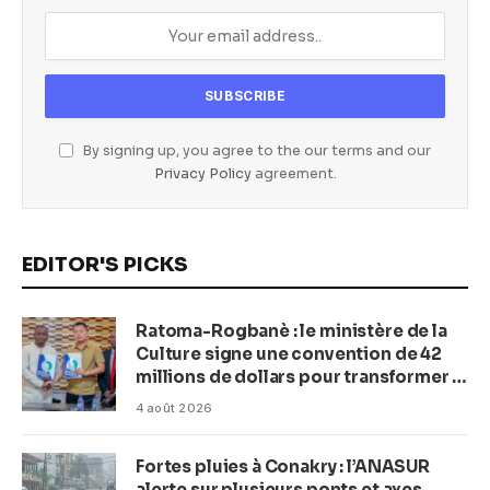
By signing up, you agree to the our terms and our
Privacy Policy
agreement.
EDITOR'S PICKS
Ratoma-Rogbanè : le ministère de la
Culture signe une convention de 42
millions de dollars pour transformer la
plage en complexe balnéaire
4 août 2026
Fortes pluies à Conakry : l’ANASUR
alerte sur plusieurs ponts et axes