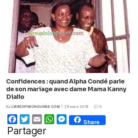
b
A
n
o
p
g
o
p
er
k
Confidences : quand Alpha Condé parle
de son mariage avec dame Mama Kanny
Diallo
By
LIBREOPINIONGUINEE.COM
29 mars 2018
0
F
T
E
W
M
Share
a
w
m
h
e
Partager