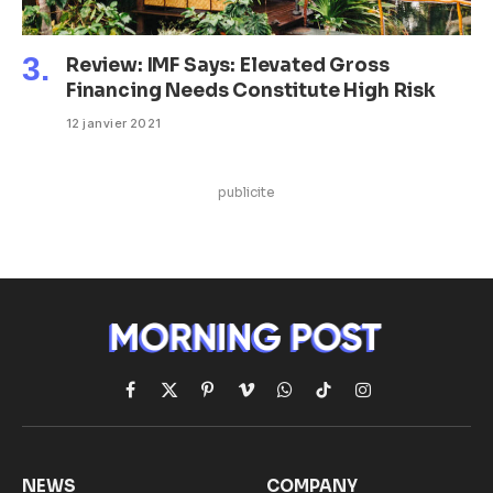
Review: IMF Says: Elevated Gross
Financing Needs Constitute High Risk
12 janvier 2021
publicite
Facebook
X
Pinterest
Vimeo
WhatsApp
TikTok
Instagram
(Twitter)
NEWS
COMPANY