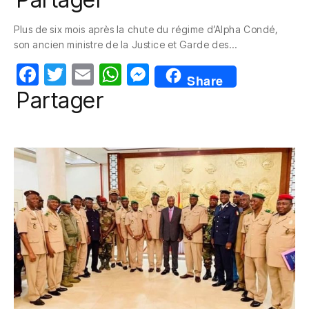
c
itt
ail
at
ss
Plus de six mois après la chute du régime d’Alpha Condé,
e
er
s
e
son ancien ministre de la Justice et Garde des…
b
A
n
F
T
E
W
M
o
p
g
Share
a
w
m
h
e
Partager
o
p
er
c
itt
ail
at
ss
k
e
er
s
e
b
A
n
o
p
g
o
p
er
k