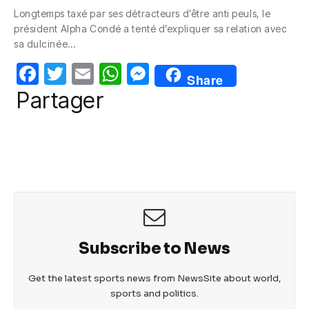
c
itt
ail
at
ss
Longtemps taxé par ses détracteurs d’être anti peuls, le
e
er
s
e
président Alpha Condé a tenté d’expliquer sa relation avec
b
A
n
sa dulcinée…
o
p
g
F
T
E
W
M
Share
o
p
er
a
w
m
h
e
Partager
k
c
itt
ail
at
ss
e
er
s
e
b
A
n
o
p
g
o
p
er
k
Subscribe to News
Get the latest sports news from NewsSite about world,
sports and politics.