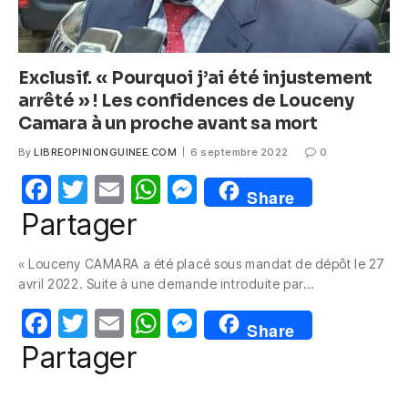
Exclusif. « Pourquoi j’ai été injustement
arrêté » ! Les confidences de Louceny
Camara à un proche avant sa mort
By
LIBREOPINIONGUINEE.COM
6 septembre 2022
0
F
T
E
W
M
Share
a
w
m
h
e
Partager
c
itt
ail
at
ss
« Louceny CAMARA a été placé sous mandat de dépôt le 27
e
er
s
e
avril 2022. Suite à une demande introduite par…
b
A
n
F
T
E
W
M
o
p
g
Share
a
w
m
h
e
Partager
o
p
er
c
itt
ail
at
ss
k