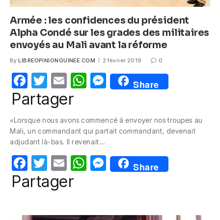
Armée : les confidences du président
Alpha Condé sur les grades des militaires
envoyés au Mali avant la réforme
By
LIBREOPINIONGUINEE.COM
2 février 2019
0
F
T
E
W
M
Share
a
w
m
h
e
Partager
c
itt
ail
at
ss
«Lorsque nous avons commencé à envoyer nos troupes au
e
er
s
e
Mali, un commandant qui partait commandant, devenait
b
A
n
adjudant là-bas. Il revenait…
o
p
g
F
T
E
W
M
Share
o
p
er
a
w
m
h
e
Partager
k
c
itt
ail
at
ss
e
er
s
e