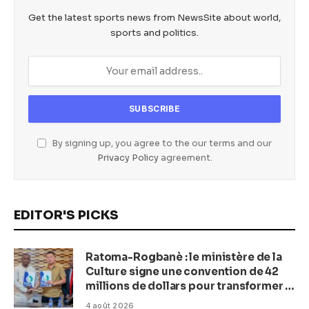
Get the latest sports news from NewsSite about world,
sports and politics.
By signing up, you agree to the our terms and our
Privacy Policy
agreement.
EDITOR'S PICKS
Ratoma-Rogbanè : le ministère de la
Culture signe une convention de 42
millions de dollars pour transformer la
plage en complexe balnéaire
4 août 2026