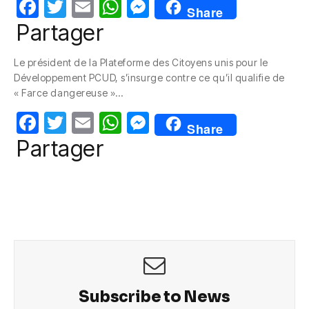
F
T
E
W
M
Share
a
w
m
h
e
Partager
c
itt
ail
at
ss
Le président de la Plateforme des Citoyens unis pour le
e
er
s
e
Développement PCUD, s’insurge contre ce qu’il qualifie de
b
A
n
« Farce dangereuse »…
o
p
g
F
T
E
W
M
Share
o
p
er
a
w
m
h
e
Partager
k
c
itt
ail
at
ss
e
er
s
e
b
A
n
o
p
g
o
p
er
k
Subscribe to News