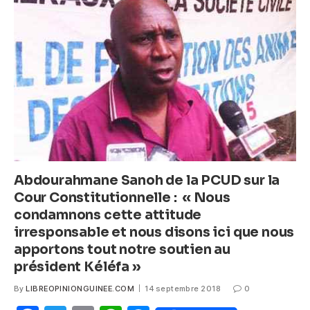
b
A
n
o
p
g
o
p
er
k
Abdourahmane Sanoh de la PCUD sur la
Cour Constitutionnelle : « Nous
condamnons cette attitude
irresponsable et nous disons ici que nous
apportons tout notre soutien au
président Kéléfa »
By
LIBREOPINIONGUINEE.COM
14 septembre 2018
0