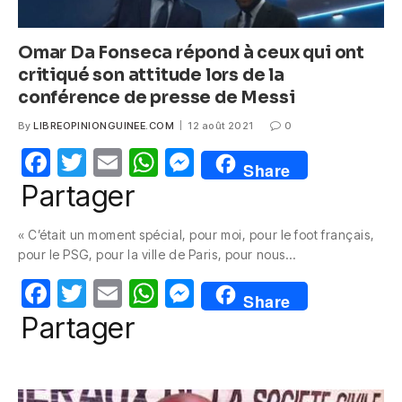
Omar Da Fonseca répond à ceux qui ont
critiqué son attitude lors de la
conférence de presse de Messi
By
LIBREOPINIONGUINEE.COM
12 août 2021
0
F
T
E
W
M
Share
a
w
m
h
e
Partager
c
itt
ail
at
ss
« C’était un moment spécial, pour moi, pour le foot français,
e
er
s
e
pour le PSG, pour la ville de Paris, pour nous…
b
A
n
F
T
E
W
M
o
p
g
Share
a
w
m
h
e
Partager
o
p
er
c
itt
ail
at
ss
k
e
er
s
e