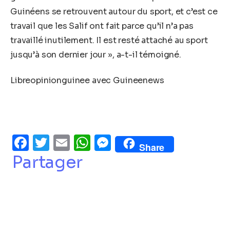
Guinéens se retrouvent autour du sport, et c’est ce
travail que les Salif ont fait parce qu’il n’a pas
travaillé inutilement. Il est resté attaché au sport
jusqu’à son dernier jour », a-t-il témoigné.
Libreopinionguinee avec Guineenews
Facebook
Twitter
Email
WhatsApp
Messenger
Share
Partager