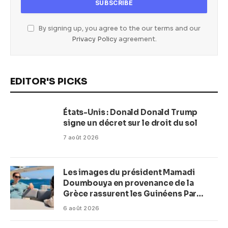
By signing up, you agree to the our terms and our
Privacy Policy
agreement.
EDITOR'S PICKS
États-Unis : Donald Donald Trump
signe un décret sur le droit du sol
7 août 2026
Les images du président Mamadi
Doumbouya en provenance de la
Grèce rassurent les Guinéens Par
(Macka Baldé)
6 août 2026