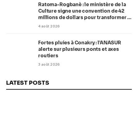
Ratoma-Rogbanè : le ministère de la
Culture signe une convention de 42
millions de dollars pour transformer la
plage en complexe balnéaire
4 août 2026
Fortes pluies à Conakry : l’ANASUR
alerte sur plusieurs ponts et axes
routiers
3 août 2026
LATEST POSTS