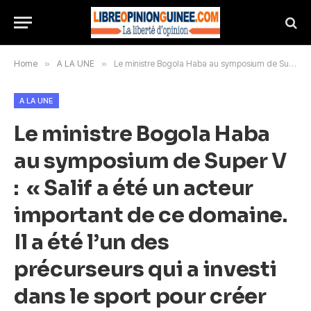
Home
»
A LA UNE
»
Le ministre Bogola Haba au symposium de Super V : « Salif a été un acteur important de ce domaine. Il a été l’un des précurseurs qui a investi dans le sport pour créer des emplois »
A LA UNE
Le ministre Bogola Haba
au symposium de Super V
: « Salif a été un acteur
important de ce domaine.
Il a été l’un des
précurseurs qui a investi
dans le sport pour créer