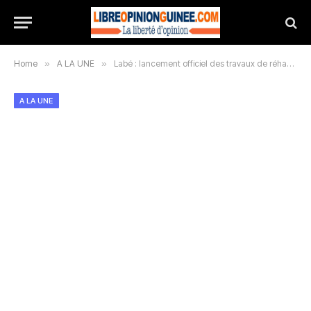
Home
»
A LA UNE
»
Labé : lancement officiel des travaux de réhabilitation et d’équipement du Palais de la culture la kolima ce samedi 14 septembre 2024
A LA UNE