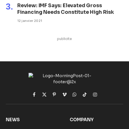
Review: IMF Says: Elevated Gross
Financing Needs Constitute High Risk
12 janvier 2021
publicite
Facebook
X
Pinterest
Vimeo
WhatsApp
TikTok
Instagram
(Twitter)
NEWS
COMPANY