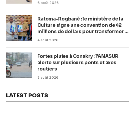
(Macka Baldé)
6 août 2026
Ratoma-Rogbanè : le ministère de la
Culture signe une convention de 42
millions de dollars pour transformer la
plage en complexe balnéaire
4 août 2026
Fortes pluies à Conakry : l’ANASUR
alerte sur plusieurs ponts et axes
routiers
3 août 2026
LATEST POSTS