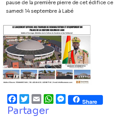
pause de la première pierre de cet édifice ce
samedi 14 septembre à Labé
Facebook
Twitter
Email
WhatsApp
Messenger
Share
Partager