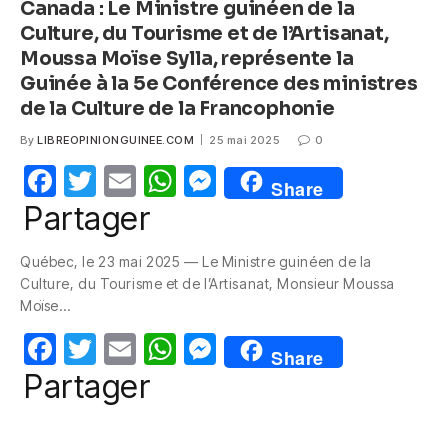
Canada : Le Ministre guinéen de la
Culture, du Tourisme et de l’Artisanat,
Moussa Moïse Sylla, représente la
Guinée à la 5e Conférence des ministres
de la Culture de la Francophonie
By
LIBREOPINIONGUINEE.COM
25 mai 2025
0
F
T
E
W
M
Share
a
w
m
h
e
Partager
c
itt
ail
at
ss
Québec, le 23 mai 2025 — Le Ministre guinéen de la
e
er
s
e
Culture, du Tourisme et de l’Artisanat, Monsieur Moussa
b
A
n
Moïse…
o
p
g
F
T
E
W
M
Share
o
p
er
a
w
m
h
e
Partager
k
c
itt
ail
at
ss
e
er
s
e