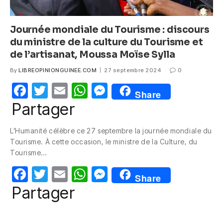
Journée mondiale du Tourisme : discours
du ministre de la culture du Tourisme et
de l’artisanat, Moussa Moïse Sylla
By
LIBREOPINIONGUINEE.COM
27 septembre 2024
0
F
T
E
W
M
Share
a
w
m
h
e
Partager
c
itt
ail
at
ss
L’Humanité célèbre ce 27 septembre la journée mondiale du
e
er
s
e
Tourisme. À cette occasion, le ministre de la Culture, du
b
A
n
Tourisme…
o
p
g
F
T
E
W
M
Share
o
p
er
a
w
m
h
e
Partager
k
c
itt
ail
at
ss
e
er
s
e