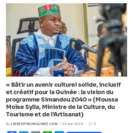
b
A
n
o
p
g
o
p
er
k
« Bâtir un avenir culturel solide, inclusif
et créatif pour la Guinée : la vision du
programme Simandou 2040 » (Moussa
Moïse Sylla, Ministre de la Culture, du
Tourisme et de l’Artisanat)
By
LIBREOPINIONGUINEE.COM
25 mai 2026
0