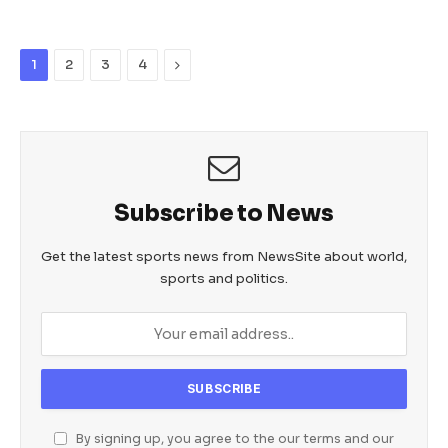
e
er
s
e
b
A
n
Next
1
2
3
4
o
p
g
o
p
er
k
Subscribe to News
Get the latest sports news from NewsSite about world,
sports and politics.
By signing up, you agree to the our terms and our