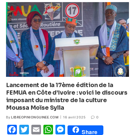
b
A
n
o
p
g
o
p
er
k
Lancement de la 17ème édition de la
FEMUA en Côte d’Ivoire : voici le discours
imposant du ministre de la culture
Moussa Moïse Sylla
By
LIBREOPINIONGUINEE.COM
16 avril 2025
0
F
T
E
W
M
Share