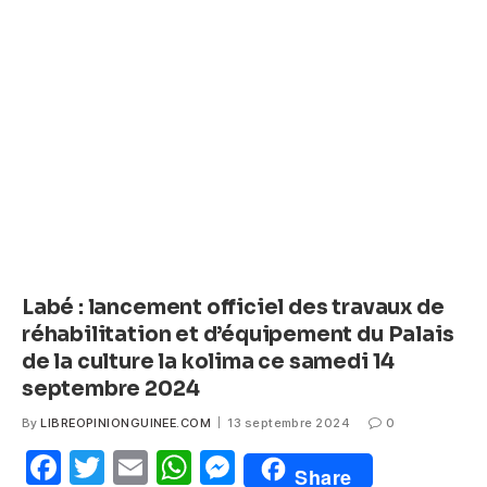
b
A
n
o
p
g
o
p
er
k
Labé : lancement officiel des travaux de
réhabilitation et d’équipement du Palais
de la culture la kolima ce samedi 14
septembre 2024
By
LIBREOPINIONGUINEE.COM
13 septembre 2024
0
F
T
E
W
M
Share