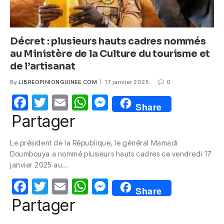
Décret : plusieurs hauts cadres nommés
au Ministère de la Culture du tourisme et
de l’artisanat
By
LIBREOPINIONGUINEE.COM
17 janvier 2025
0
F
T
E
W
M
Share
a
w
m
h
e
Partager
c
itt
ail
at
ss
Le président de la République, le général Mamadi
e
er
s
e
Doumbouya a nommé plusieurs hauts cadres ce vendredi 17
b
A
n
janvier 2025 au…
o
p
g
F
T
E
W
M
Share
o
p
er
a
w
m
h
e
Partager
k
c
itt
ail
at
ss