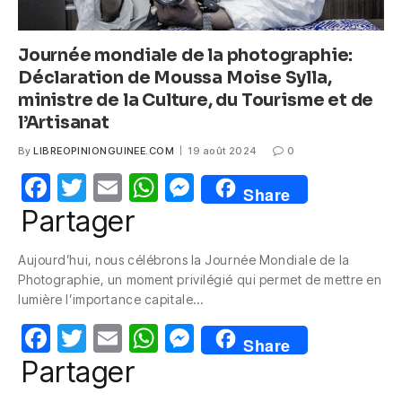
Journée mondiale de la photographie:
Déclaration de Moussa Moise Sylla,
ministre de la Culture, du Tourisme et de
l’Artisanat
By
LIBREOPINIONGUINEE.COM
19 août 2024
0
F
T
E
W
M
Share
a
w
m
h
e
Partager
c
itt
ail
at
ss
Aujourd’hui, nous célébrons la Journée Mondiale de la
e
er
s
e
Photographie, un moment privilégié qui permet de mettre en
b
A
n
lumière l’importance capitale…
o
p
g
F
T
E
W
M
Share
o
p
er
a
w
m
h
e
Partager
k
c
itt
ail
at
ss