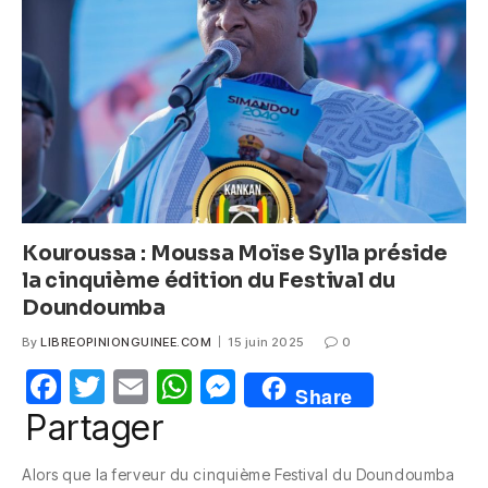
o
p
g
o
p
er
k
Kouroussa : Moussa Moïse Sylla préside
la cinquième édition du Festival du
Doundoumba
By
LIBREOPINIONGUINEE.COM
15 juin 2025
0
F
T
E
W
M
Share
a
w
m
h
e
Partager
c
itt
ail
at
ss
Alors que la ferveur du cinquième Festival du Doundoumba