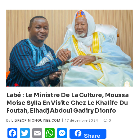
e
er
s
e
b
A
n
o
p
g
o
p
er
k
Labé : Le Ministre De La Culture, Moussa
Moise Sylla En Visite Chez Le Khalife Du
Foutah, Elhadj Abdoul Gadiry Dionfo
By
LIBREOPINIONGUINEE.COM
17 décembre 2024
0
F
T
E
W
M
Share