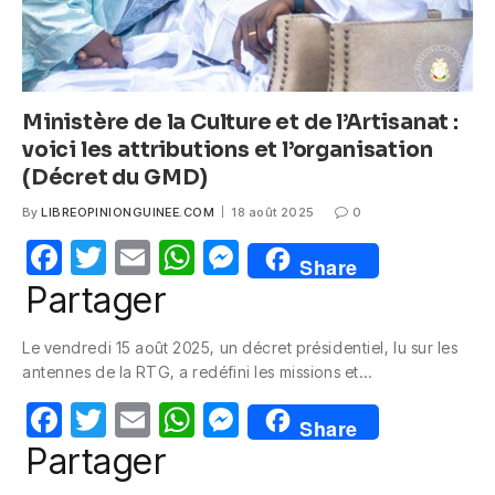
Ministère de la Culture et de l’Artisanat :
voici les attributions et l’organisation
(Décret du GMD)
By
LIBREOPINIONGUINEE.COM
18 août 2025
0
F
T
E
W
M
Share
a
w
m
h
e
Partager
c
itt
ail
at
ss
Le vendredi 15 août 2025, un décret présidentiel, lu sur les
e
er
s
e
antennes de la RTG, a redéfini les missions et…
b
A
n
F
T
E
W
M
o
p
g
Share
a
w
m
h
e
Partager
o
p
er
c
itt
ail
at
ss