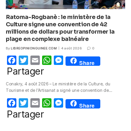
Ratoma-Rogbanè : le ministère de la
Culture signe une convention de 42
millions de dollars pour transformer la
plage en complexe balnéaire
By
LIBREOPINIONGUINEE.COM
4 août 2026
0
F
T
E
W
M
Share
a
w
m
h
e
Partager
c
itt
ail
at
ss
Conakry, 4 août 2026 – Le ministère de la Culture, du
e
er
s
e
Tourisme et de l’Artisanat a signé une convention de…
b
A
n
F
T
E
W
M
o
p
g
Share
a
w
m
h
e
Partager
o
p
er
c
itt
ail
at
ss
k
e
er
s
e