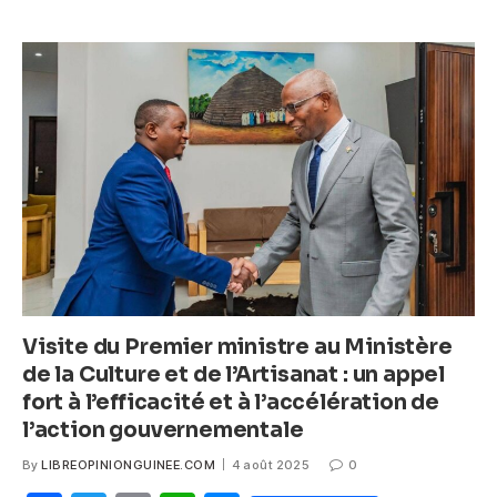
k
e
er
s
e
b
A
n
o
p
g
o
p
er
k
Visite du Premier ministre au Ministère
de la Culture et de l’Artisanat : un appel
fort à l’efficacité et à l’accélération de
l’action gouvernementale
By
LIBREOPINIONGUINEE.COM
4 août 2025
0