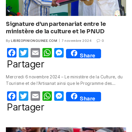
Signature d’un partenariat entre le
ministère de la culture et le PNUD
By
LIBREOPINIONGUINEE.COM
7 novembre 2024
0
F
T
E
W
M
Share
a
w
m
h
e
Partager
c
itt
ail
at
ss
Mercredi 6 novembre 2024 – Le ministère de la Culture, du
e
er
s
e
Tourisme et de l’Artisanat ainsi que le Programme des…
b
A
n
F
T
E
W
M
o
p
g
Share
a
w
m
h
e
Partager
o
p
er
c
itt
ail
at
ss
k
e
er
s
e