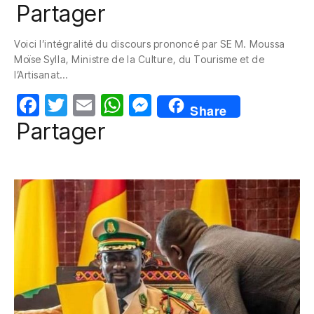
a
w
m
h
e
Partager
c
itt
ail
at
ss
Voici l’intégralité du discours prononcé par SE M. Moussa
e
er
s
e
Moïse Sylla, Ministre de la Culture, du Tourisme et de
b
A
n
l’Artisanat…
o
p
g
F
T
E
W
M
Share
o
p
er
a
w
m
h
e
Partager
k
c
itt
ail
at
ss
e
er
s
e
b
A
n
o
p
g
o
p
er
k