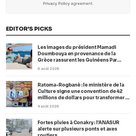
Privacy Policy
agreement.
EDITOR'S PICKS
Les images du président Mamadi
Doumbouya en provenance de la
Grèce rassurent les Guinéens Par
(Macka Baldé)
6 août 2026
Ratoma-Rogbanè : le ministère de la
Culture signe une convention de 42
millions de dollars pour transformer la
plage en complexe balnéaire
4 août 2026
Fortes pluies à Conakry : l’ANASUR
alerte sur plusieurs ponts et axes
routiers