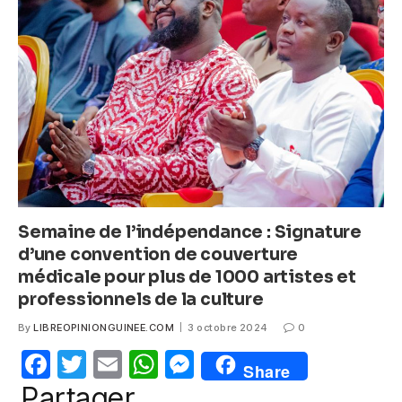
b
A
n
o
p
g
o
p
er
k
Semaine de l’indépendance : Signature
d’une convention de couverture
médicale pour plus de 1000 artistes et
professionnels de la culture
By
LIBREOPINIONGUINEE.COM
3 octobre 2024
0
F
T
E
W
M
Share
a
w
m
h
e
Partager