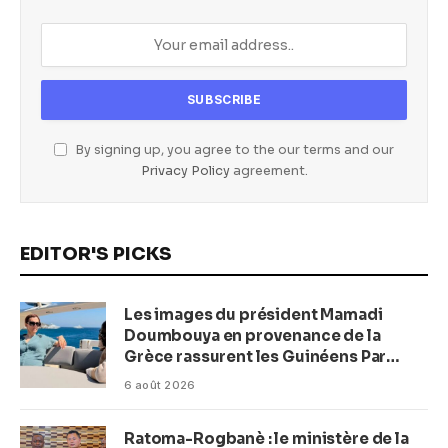
By signing up, you agree to the our terms and our
Privacy Policy
agreement.
EDITOR'S PICKS
Les images du président Mamadi
Doumbouya en provenance de la
Grèce rassurent les Guinéens Par
(Macka Baldé)
6 août 2026
Ratoma-Rogbanè : le ministère de la