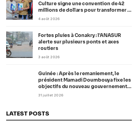
Culture signe une convention de 42
millions de dollars pour transformer la
plage en complexe balnéaire
4 août 2026
Fortes pluies à Conakry : l’ANASUR
alerte sur plusieurs ponts et axes
routiers
3 août 2026
Guinée : Après le remaniement, le
président Mamadi Doumbouya fixe les
objectifs du nouveau gouvernement
(CM)
31 juillet 2026
LATEST POSTS