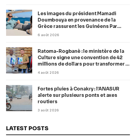
Les images du président Mamadi
Doumbouya en provenance de la
Grèce rassurent les Guinéens Par
(Macka Baldé)
6 août 2026
Ratoma-Rogbanè : le ministère de la
Culture signe une convention de 42
millions de dollars pour transformer la
plage en complexe balnéaire
4 août 2026
Fortes pluies à Conakry : l’ANASUR
alerte sur plusieurs ponts et axes
routiers
3 août 2026
LATEST POSTS