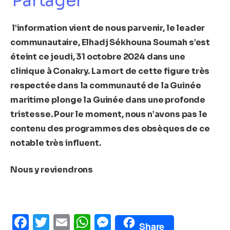
Partager
l’information vient de nous parvenir, le leader
communautaire, Elhadj Sékhouna Soumah s’est
éteint ce jeudi, 31 octobre 2024 dans une
clinique à Conakry. La mort de cette figure très
respectée dans la communauté de la Guinée
maritime plonge la Guinée dans une profonde
tristesse. Pour le moment, nous n’avons pas le
contenu des programmes des obsèques de ce
notable très influent.
Nous y reviendrons
Facebook
Twitter
Email
WhatsApp
Messenger
Share