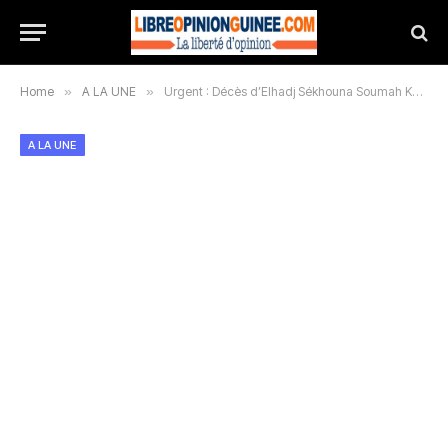
Home
»
A LA UNE
»
Urgent : Décès d’Elhadj Sékhouna Soumah Kountigui de la basse côte
A LA UNE