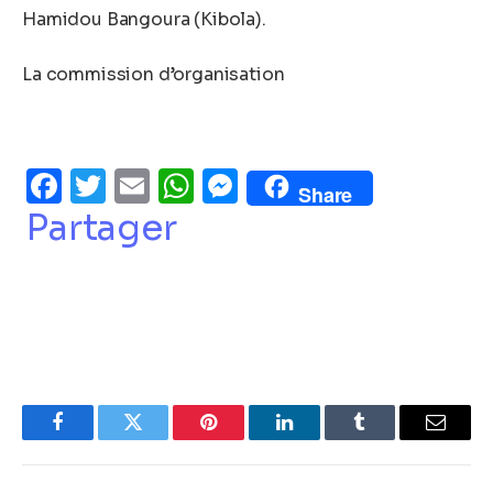
Hamidou Bangoura (Kibola).
La commission d’organisation
Facebook
Twitter
Email
WhatsApp
Messenger
Share
Partager
Facebook
Twitter
Pinterest
LinkedIn
Tumblr
Email