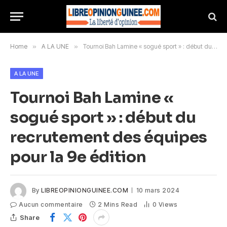
Home
»
A LA UNE
»
Tournoi Bah Lamine « sogué sport » : début du recrutement des équipes pour la 9e édition
A LA UNE
Tournoi Bah Lamine «
sogué sport » : début du
recrutement des équipes
pour la 9e édition
By
LIBREOPINIONGUINEE.COM
10 mars 2024
Aucun commentaire
2 Mins Read
0
Views
Share