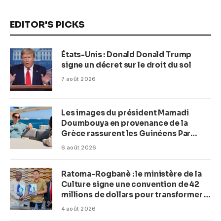
EDITOR'S PICKS
États-Unis : Donald Donald Trump
signe un décret sur le droit du sol
7 août 2026
Les images du président Mamadi
Doumbouya en provenance de la
Grèce rassurent les Guinéens Par
(Macka Baldé)
6 août 2026
Ratoma-Rogbanè : le ministère de la
Culture signe une convention de 42
millions de dollars pour transformer la
plage en complexe balnéaire
4 août 2026