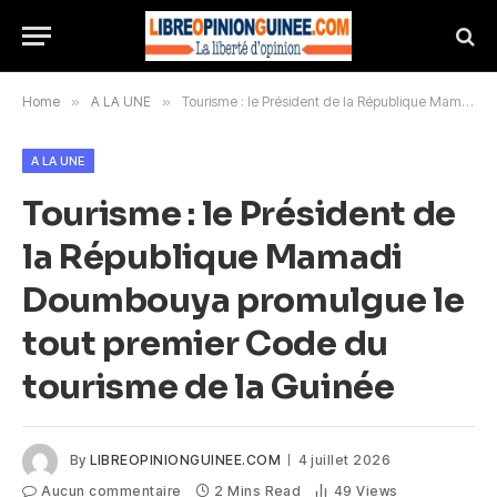
Home
»
A LA UNE
»
Tourisme : le Président de la République Mamadi Doumbouya promulgue le tout premier Code du tourisme de la Guinée
A LA UNE
Tourisme : le Président de
la République Mamadi
Doumbouya promulgue le
tout premier Code du
tourisme de la Guinée
By
LIBREOPINIONGUINEE.COM
4 juillet 2026
Aucun commentaire
2 Mins Read
49
Views