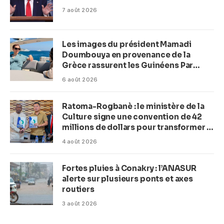
7 août 2026
Les images du président Mamadi
Doumbouya en provenance de la
Grèce rassurent les Guinéens Par
(Macka Baldé)
6 août 2026
Ratoma-Rogbanè : le ministère de la
Culture signe une convention de 42
millions de dollars pour transformer la
plage en complexe balnéaire
4 août 2026
Fortes pluies à Conakry : l’ANASUR
alerte sur plusieurs ponts et axes
routiers
3 août 2026