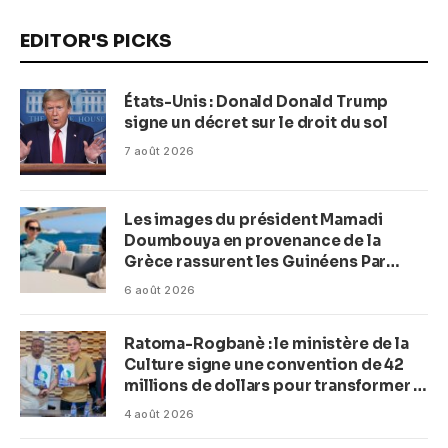
EDITOR'S PICKS
États-Unis : Donald Donald Trump
signe un décret sur le droit du sol
7 août 2026
Les images du président Mamadi
Doumbouya en provenance de la
Grèce rassurent les Guinéens Par
(Macka Baldé)
6 août 2026
Ratoma-Rogbanè : le ministère de la
Culture signe une convention de 42
millions de dollars pour transformer la
plage en complexe balnéaire
4 août 2026