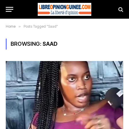
Home
»
Posts Tagged "Saad"
BROWSING:
SAAD