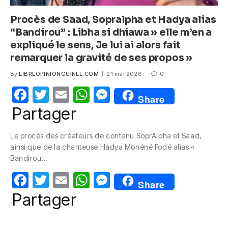
Procès de Saad, Sopralpha et Hadya alias
“Bandirou” : Libha si dhiawa » elle m’en a
expliqué le sens, Je lui ai alors fait
remarquer la gravité de ses propos »
By
LIBREOPINIONGUINEE.COM
21 mai 2026
0
F
T
E
W
M
Share
a
w
m
h
e
Partager
c
itt
ail
at
ss
Le procès des créateurs de contenu SoprAlpha et Saad,
e
er
s
e
ainsi que de la chanteuse Hadya Monéné Fodé alias «
b
A
n
Bandirou…
o
p
g
F
T
E
W
M
Share
o
p
er
a
w
m
h
e
Partager
k
c
itt
ail
at
ss