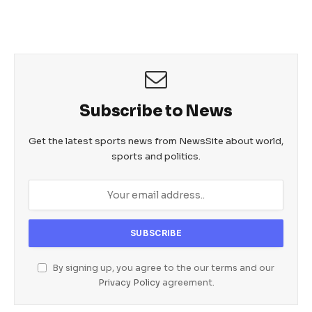
e
er
s
e
b
A
n
o
p
g
o
p
er
k
Subscribe to News
Get the latest sports news from NewsSite about world,
sports and politics.
By signing up, you agree to the our terms and our
Privacy Policy
agreement.