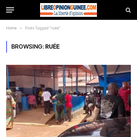
Home
»
Posts Tagged "ruée"
BROWSING:
RUÉE