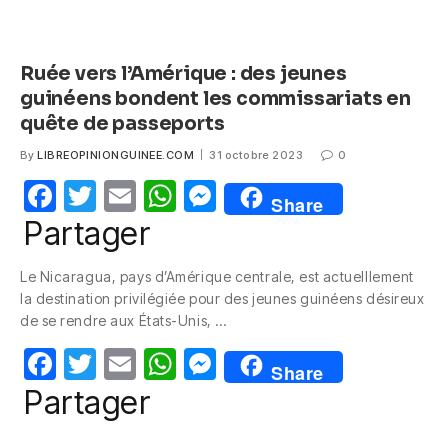
Ruée vers l’Amérique : des jeunes
guinéens bondent les commissariats en
quête de passeports
By
LIBREOPINIONGUINEE.COM
31 octobre 2023
0
F
T
E
W
M
Share
a
w
m
h
e
Partager
c
itt
ail
at
ss
Le Nicaragua, pays d’Amérique centrale, est actuelllement
e
er
s
e
la destination privilégiée pour des jeunes guinéens désireux
b
A
n
de se rendre aux États-Unis, …
o
p
g
F
T
E
W
M
Share
o
p
er
a
w
m
h
e
Partager
k
c
itt
ail
at
ss