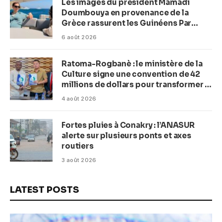
Les images du président Mamadi
Doumbouya en provenance de la
Grèce rassurent les Guinéens Par
(Macka Baldé)
6 août 2026
Ratoma-Rogbanè : le ministère de la
Culture signe une convention de 42
millions de dollars pour transformer la
plage en complexe balnéaire
4 août 2026
Fortes pluies à Conakry : l’ANASUR
alerte sur plusieurs ponts et axes
routiers
3 août 2026
LATEST POSTS