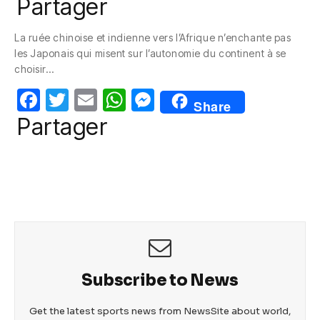
a
w
m
h
e
Partager
c
itt
ail
at
ss
La ruée chinoise et indienne vers l’Afrique n’enchante pas
e
er
s
e
les Japonais qui misent sur l’autonomie du continent à se
b
A
n
choisir…
o
p
g
F
T
E
W
M
Share
o
p
er
a
w
m
h
e
Partager
k
c
itt
ail
at
ss
e
er
s
e
b
A
n
o
p
g
o
p
er
k
Subscribe to News
Get the latest sports news from NewsSite about world,