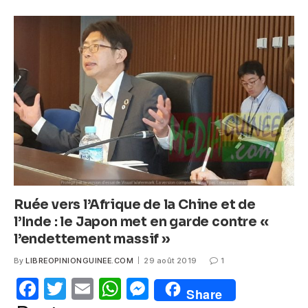
e
er
s
e
b
A
n
o
p
g
o
p
er
k
Ruée vers l’Afrique de la Chine et de
l’Inde : le Japon met en garde contre «
l’endettement massif »
By
LIBREOPINIONGUINEE.COM
29 août 2019
1
F
T
E
W
M
Share