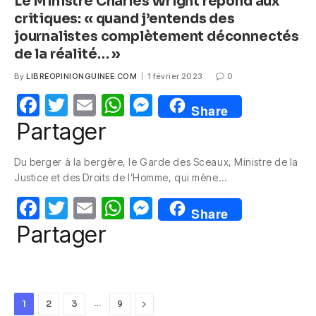
Le Ministre Charles Wright répond aux
critiques: « quand j’entends des
journalistes complètement déconnectés
de la réalité… »
By
LIBREOPINIONGUINEE.COM
1 février 2023
0
F
T
E
W
M
Share
a
w
m
h
e
Partager
c
itt
ail
at
ss
Du berger à la bergère, le Garde des Sceaux, Ministre de la
e
er
s
e
Justice et des Droits de l’Homme, qui mène…
b
A
n
F
T
E
W
M
o
p
g
Share
a
w
m
h
e
Partager
o
p
er
c
itt
ail
at
ss
k
e
er
s
e
b
A
n
…
Next
1
2
3
9