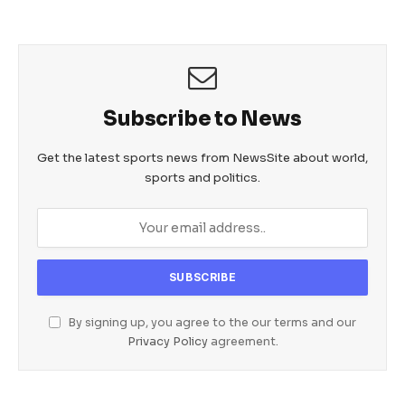
o
p
g
o
p
er
k
Subscribe to News
Get the latest sports news from NewsSite about world,
sports and politics.
By signing up, you agree to the our terms and our
Privacy Policy
agreement.