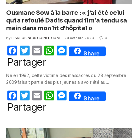
Ousmane Sow à la barre : « j’ai été celui
qui a refoulé Dadis quand il m’a tendu sa
main dans mon lit d’hôpital »
By
LIBREOPINIONGUINEE.COM
24 octobre 2023
0
F
T
E
W
M
Share
a
w
m
h
e
Partager
c
itt
ail
at
ss
Né en 1992, cette victime des massacres du 28 septembre
e
er
s
e
2009 faisait partie des plus jeunes a avoir été au…
b
A
n
F
T
E
W
M
o
p
g
Share
a
w
m
h
e
Partager
o
p
er
c
itt
ail
at
ss
k
e
er
s
e
b
A
n