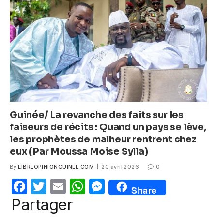
o
p
g
o
p
er
k
Guinée/ La revanche des faits sur les
faiseurs de récits : Quand un pays se lève,
les prophètes de malheur rentrent chez
eux (Par Moussa Moise Sylla)
By
LIBREOPINIONGUINEE.COM
20 avril 2026
0
F
T
E
W
M
Share
a
w
m
h
e
Partager