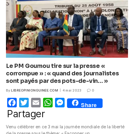
o
p
er
k
Le PM Goumou tire sur la presse «
corrompue » : « quand des journalistes
sont payés par des pots-de-vin… »
By
LIBREOPINIONGUINEE.COM
4 mai 2023
0
F
T
E
W
M
Share
a
w
m
h
e
Partager
c
itt
ail
at
ss
Venu célébrer en ce 3 mai la journée mondiale de la liberté
e
er
s
e
de la presse sous le thème: « Façonner un…