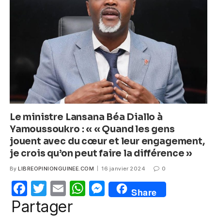
o
p
g
o
p
er
k
Le ministre Lansana Béa Diallo à
Yamoussoukro : « « Quand les gens
jouent avec du cœur et leur engagement,
je crois qu’on peut faire la différence »
By
LIBREOPINIONGUINEE.COM
16 janvier 2024
0
F
T
E
W
M
Share
a
w
m
h
e
Partager