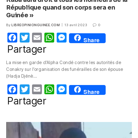
République quand son corps sera en
Guinée »
By
LIBREOPINIONGUINEE.COM
13 avril 2023
0
F
T
E
W
M
Share
a
w
m
h
e
Partager
c
itt
ail
at
ss
La mise en garde d’Alpha Condé contre les autorités de
e
er
s
e
Conakry sur l’organisation des funérailles de son épouse
b
A
n
(Hadja Djénè…
o
p
g
F
T
E
W
M
Share
o
p
er
a
w
m
h
e
Partager
k
c
itt
ail
at
ss
e
er
s
e
b
A
n