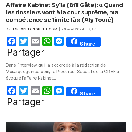
Affaire Kabinet Sylla (Bill Gâte): « Quand
les dossiers vont à la cour suprême, ma
compétence se limite là » (Aly Touré)
By
LIBREOPINIONGUINEE.COM
23 avril 2024
0
F
T
E
W
M
Share
a
w
m
h
e
Partager
c
itt
ail
at
ss
Dans l’interview qu’il a accordée à la rédaction de
e
er
s
e
Mosaiqueguinee.com, le Procureur Spécial de la CRIEF a
b
A
n
évoqué l’affaire Kabinet…
o
p
g
F
T
E
W
M
Share
o
p
er
a
w
m
h
e
Partager
k
c
itt
ail
at
ss
e
er
s
e
b
A
n