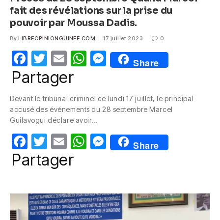
fait des révélations sur la prise du
pouvoir par Moussa Dadis.
By
LIBREOPINIONGUINEE.COM
17 juillet 2023
0
F
T
E
W
M
Share
a
w
m
h
e
Partager
c
itt
ail
at
ss
Devant le tribunal criminel ce lundi 17 juillet, le principal
e
er
s
e
accusé des événements du 28 septembre Marcel
b
A
n
Guilavogui déclare avoir…
o
p
g
F
T
E
W
M
Share
o
p
er
a
w
m
h
e
Partager
k
c
itt
ail
at
ss
e
er
s
e
b
A
n
o
p
g