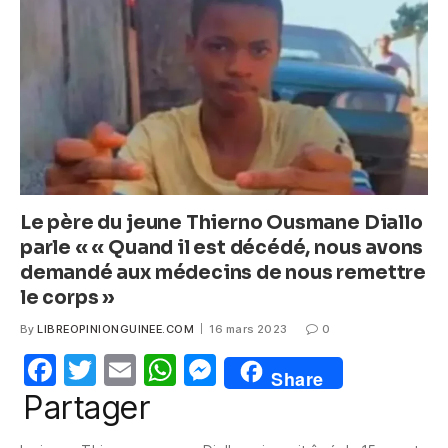
o
p
g
o
p
er
k
Le père du jeune Thierno Ousmane Diallo
parle « « Quand il est décédé, nous avons
demandé aux médecins de nous remettre
le corps »
By
LIBREOPINIONGUINEE.COM
16 mars 2023
0
F
T
E
W
M
Share
a
w
m
h
e
Partager
c
itt
ail
at
ss