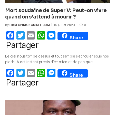
Mort soudaine de Super V: Peut-on vivre
quand on s’attend à mourir ?
By
LIBREOPINIONGUINEE.COM
16 juillet 2024
0
F
T
E
W
M
Share
a
w
m
h
e
Partager
c
itt
ail
at
ss
Le ciel nous tombe dessus et tout semble s’écrouler sous nos
e
er
s
e
pieds. A cet instant précis d’émotion et de panique,…
b
A
n
F
T
E
W
M
o
p
g
Share
a
w
m
h
e
Partager
o
p
er
c
itt
ail
at
ss
k
e
er
s
e
b
A
n
o
p
g