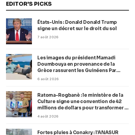
EDITOR'S PICKS
États-Unis : Donald Donald Trump
signe un décret sur le droit du sol
7 août 2026
Les images du président Mamadi
Doumbouya en provenance de la
Grèce rassurent les Guinéens Par
(Macka Baldé)
6 août 2026
Ratoma-Rogbanè : le ministère de la
Culture signe une convention de 42
millions de dollars pour transformer la
plage en complexe balnéaire
4 août 2026
Fortes pluies à Conakry : l’ANASUR