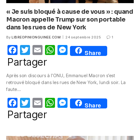
« Je suis bloqué à cause de vous » : quand
Macron appelle Trump sur son portable
dans les rues de New York
By
LIBREOPINIONGUINEE.COM
24 septembre 2025
1
F
T
E
W
M
Share
a
w
m
h
e
Partager
c
itt
ail
at
ss
Après son discours à l’ONU, Emmanuel Macron s’est
e
er
s
e
retrouvé bloqué dans les rues de New York, lundi soir. La
b
A
n
faute…
o
p
g
F
T
E
W
M
Share
o
p
er
a
w
m
h
e
Partager
k
c
itt
ail
at
ss
e
er
s
e