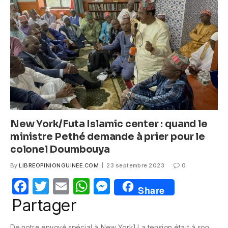
o
p
g
o
p
er
k
New York/Futa Islamic center : quand le
ministre Pethé demande à prier pour le
colonel Doumbouya
By
LIBREOPINIONGUINEE.COM
23 septembre 2023
0
F
T
E
W
M
Share
a
w
m
h
e
Partager
c
itt
ail
at
ss
De notre envoyé spécial à New York] La tension était à son