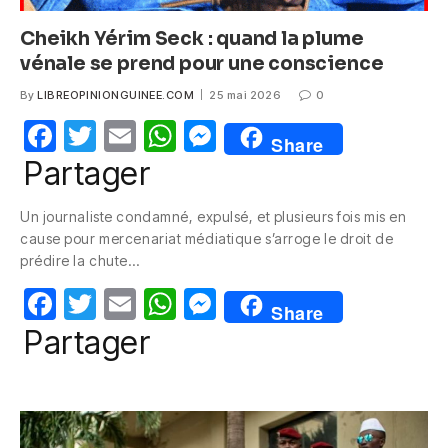
Cheikh Yérim Seck : quand la plume
vénale se prend pour une conscience
By
LIBREOPINIONGUINEE.COM
25 mai 2026
0
F
T
E
W
M
Share
a
w
m
h
e
Partager
c
itt
ail
at
ss
Un journaliste condamné, expulsé, et plusieurs fois mis en
e
er
s
e
cause pour mercenariat médiatique s’arroge le droit de
b
A
n
prédire la chute…
o
p
g
F
T
E
W
M
Share
o
p
er
a
w
m
h
e
Partager
k
c
itt
ail
at
ss
e
er
s
e
b
A
n