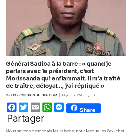
o
p
er
k
Général Sadiba à la barre : « quand je
parlais avec le président, c’est
Morissanda qui enflammait. Il m’a traité
de traître, déloyal…, j’ai répliqué »
By
LIBREOPINIONGUINEE.COM
14 juin 2024
0
F
T
E
W
M
Share
a
w
m
h
e
Partager
c
itt
ail
at
ss
Nous savons désormais les raisons pour lesquelles l’ex-chef