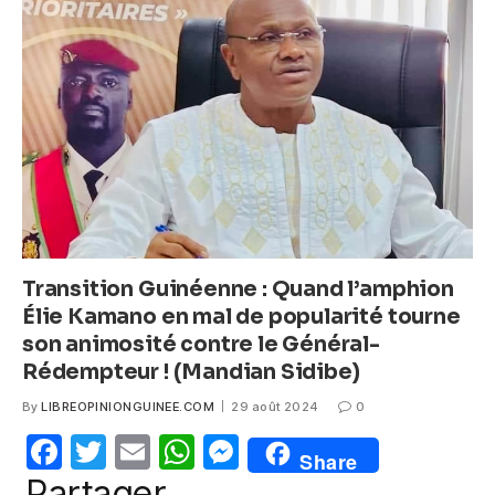
b
A
n
o
p
g
o
p
er
k
Transition Guinéenne : Quand l’amphion
Élie Kamano en mal de popularité tourne
son animosité contre le Général-
Rédempteur ! (Mandian Sidibe)
By
LIBREOPINIONGUINEE.COM
29 août 2024
0
F
T
E
W
M
Share
a
w
m
h
e
Partager