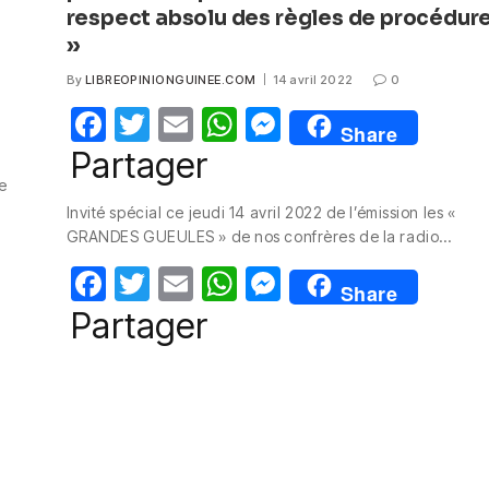
respect absolu des règles de procédur
»
By
LIBREOPINIONGUINEE.COM
14 avril 2022
0
F
T
E
W
M
Share
a
w
m
h
e
Partager
c
itt
ail
at
ss
ue
Invité spécial ce jeudi 14 avril 2022 de l’émission les «
e
er
s
e
GRANDES GUEULES » de nos confrères de la radio…
b
A
n
F
T
E
W
M
o
p
g
Share
a
w
m
h
e
Partager
o
p
er
c
itt
ail
at
ss
k
e
er
s
e
b
A
n
o
p
g