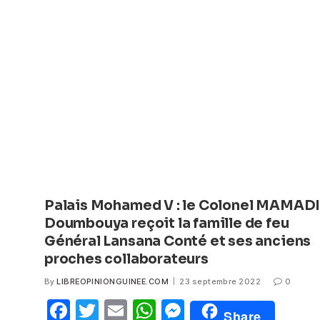
b
A
n
o
p
g
o
p
er
k
Palais Mohamed V : le Colonel MAMAD
Doumbouya reçoit la famille de feu
Général Lansana Conté et ses anciens
proches collaborateurs
By
LIBREOPINIONGUINEE.COM
23 septembre 2022
0
F
T
E
W
M
Share