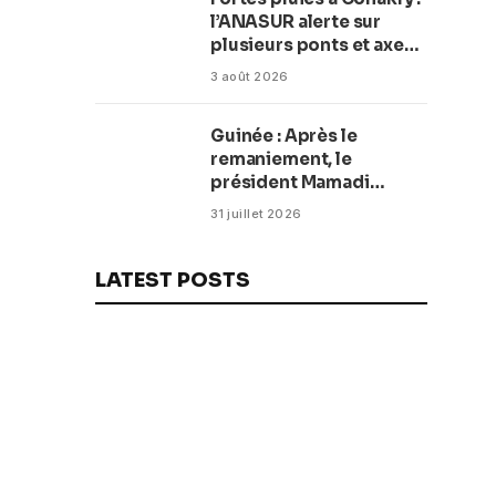
balnéaire
l’ANASUR alerte sur
plusieurs ponts et axes
routiers
3 août 2026
Guinée : Après le
remaniement, le
président Mamadi
Doumbouya fixe les
31 juillet 2026
objectifs du nouveau
gouvernement (CM)
LATEST POSTS