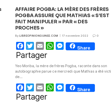
s
AFFAIRE POGBA: LA MÈRE DES FRÈRES
POGBA ASSURE QUE MATHIAS « S’EST
FAIT MANIPULER » PAR « DES
PROCHES »
By
LIBREOPINIONGUINEE.COM
17 novembre 2022
0
F
T
E
W
M
Share
a
w
m
h
e
Partager
c
itt
ail
at
ss
n
Yeo Moriba, la mère de frères Pogba, raconte dans son
e
er
s
e
autobiographie parue ce mercredi que Mathias a été vict
b
A
n
de…
o
p
g
F
T
E
W
M
Share
o
p
er
a
w
m
h
e
Partager
k
c
itt
ail
at
ss