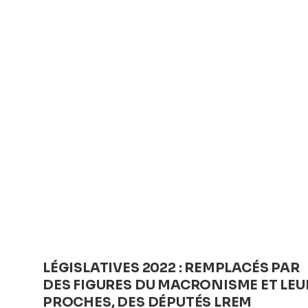
e
er
s
e
b
A
n
o
p
g
o
p
er
k
LÉGISLATIVES 2022 : REMPLACÉS PAR
DES FIGURES DU MACRONISME ET LEU
PROCHES, DES DÉPUTÉS LREM