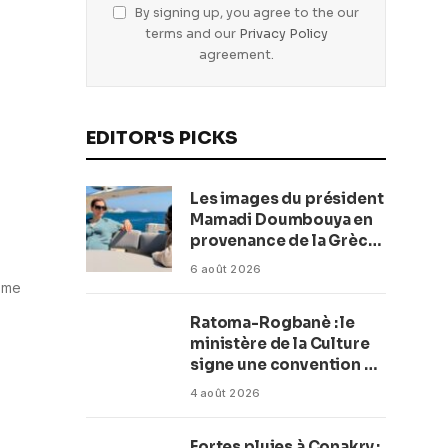
By signing up, you agree to the our
terms and our
Privacy Policy
agreement.
EDITOR'S PICKS
Les images du président
Mamadi Doumbouya en
provenance de la Grèce
rassurent les Guinéens
6 août 2026
Par (Macka Baldé)
ime
Ratoma-Rogbanè : le
ministère de la Culture
signe une convention de
42 millions de dollars
4 août 2026
pour transformer la
plage en complexe
Fortes pluies à Conakry :