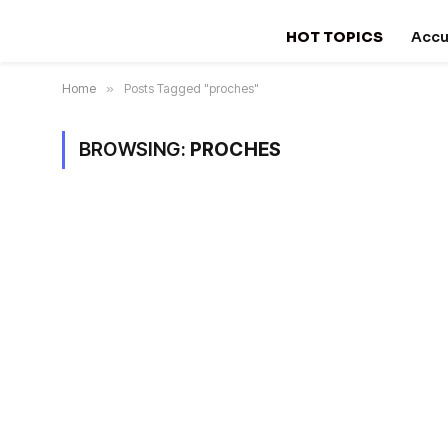
HOT TOPICS
Accu
Home
»
Posts Tagged "proches"
BROWSING:
PROCHES