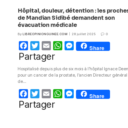
Hôpital, douleur, détention : les proche
de Mandian Sidibé demandent son
évacuation médicale
By
LIBREOPINIONGUINEE.COM
28 juillet 2025
0
F
T
E
W
M
Share
a
w
m
h
e
Partager
c
itt
ail
at
ss
Hospitalisé depuis plus de six mois à l’hôpital Ignace Dee
e
er
s
e
pour un cancer de la prostate, l’ancien Directeur général
b
A
n
de…
o
p
g
F
T
E
W
M
Share
o
p
er
a
w
m
h
e
Partager
k
c
itt
ail
at
ss
e
er
s
e