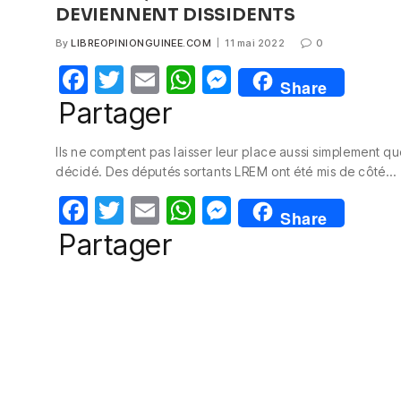
DEVIENNENT DISSIDENTS
By
LIBREOPINIONGUINEE.COM
11 mai 2022
0
F
T
E
W
M
Share
a
w
m
h
e
Partager
c
itt
ail
at
ss
Ils ne comptent pas laisser leur place aussi simplement q
e
er
s
e
décidé. Des députés sortants LREM ont été mis de côté…
b
A
n
F
T
E
W
M
o
p
g
Share
a
w
m
h
e
Partager
o
p
er
c
itt
ail
at
ss
k
e
er
s
e
b
A
n
o
p
g
o
p
er