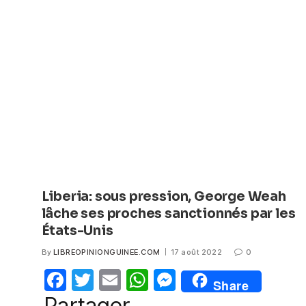
e
er
s
e
b
A
n
o
p
g
o
p
er
k
I
Liberia: sous pression, George Weah
lâche ses proches sanctionnés par les
États-Unis
By
LIBREOPINIONGUINEE.COM
17 août 2022
0
F
T
E
W
M
Share
a
w
m
h
e
Partager