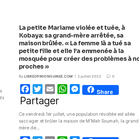
La petite Mariame violée et tuée, à
Kobaya: sa grand-mère arrêtée, sa
maison brûlée. « La femme là a tué sa
petite fille et elle l’a emmenée à la
mosquée pour créer des problèmes à n
proches »
By
LIBREOPINIONGUINEE.COM
2 juillet 2022
0
F
T
E
W
M
Share
s
a
w
m
h
e
Partager
ts
c
itt
ail
at
ss
Ce vendredi 1er juillet, une population révoltée est allée
e
er
s
e
saccager et brûler la maison de M’Mah Soumah, la grand
b
A
n
mère de…
o
p
g