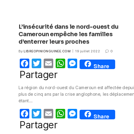
L’insécurité dans le nord-ouest du
Cameroun empêche les familles
d’enterrer leurs proches
By
LIBREOPINIONGUINEE.COM
19 juillet 2022
0
F
T
E
W
M
Share
a
w
m
h
e
Partager
c
itt
ail
at
ss
La région du nord-ouest du Cameroun est affectée depui
e
er
s
e
plus de cinq ans par la crise anglophone, les déplacemen
b
A
n
étant…
o
p
g
F
T
E
W
M
Share
o
p
er
a
w
m
h
e
Partager
k
c
itt
ail
at
ss