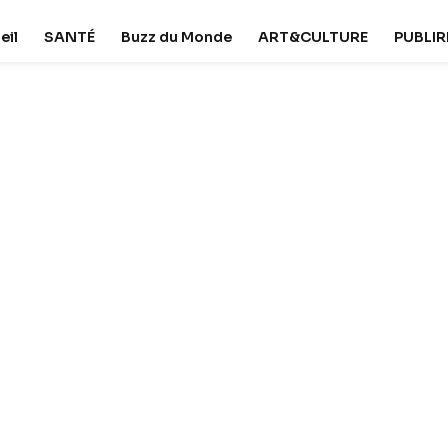
eil
SANTÉ
Buzz du Monde
ART&CULTURE
PUBLI