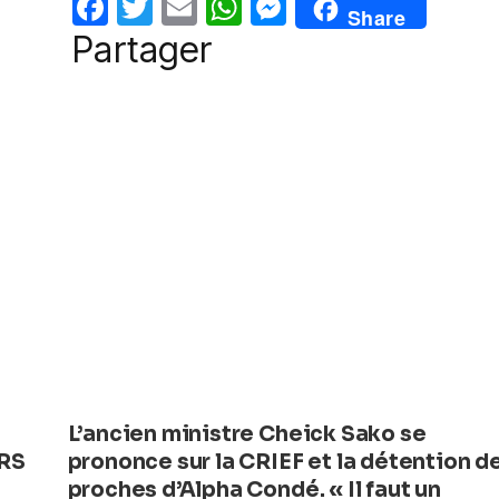
F
T
E
W
M
Share
o
p
er
a
w
m
h
e
Partager
k
c
itt
ail
at
ss
e
er
s
e
b
A
n
o
p
g
o
p
er
k
L’ancien ministre Cheick Sako se
RS
prononce sur la CRIEF et la détention d
proches d’Alpha Condé. « Il faut un