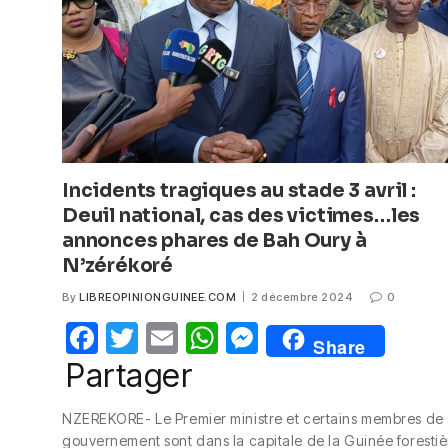
k
Incidents tragiques au stade 3 avril :
Deuil national, cas des victimes…les
annonces phares de Bah Oury à
N’zérékoré
By
LIBREOPINIONGUINEE.COM
2 décembre 2024
0
F
T
E
W
M
Share
a
w
m
h
e
Partager
c
itt
ail
at
ss
NZEREKORE- Le Premier ministre et certains membres de
e
er
s
e
gouvernement sont dans la capitale de la Guinée forestiè