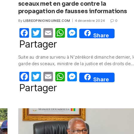
sceaux met en garde contre la
propagation de fausses informations
By
LIBREOPINIONGUINEE.COM
4 décembre 2024
0
F
T
E
W
M
Share
a
w
m
h
e
Partager
c
itt
ail
at
ss
Suite au drame survenu à N’zérékoré dimanche dernier, l
e
er
s
e
garde des sceaux, ministre de la justice et des droits de…
b
A
n
F
T
E
W
M
o
p
g
Share
a
w
m
h
e
Partager
o
p
er
c
itt
ail
at
ss
k
e
er
s
e
b
A
n
o
p
g
o
p
er