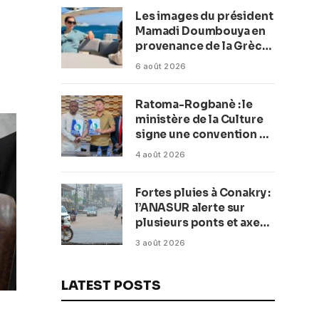
Les images du président
Mamadi Doumbouya en
provenance de la Grèce
rassurent les Guinéens
6 août 2026
Par (Macka Baldé)
Ratoma-Rogbanè : le
ministère de la Culture
signe une convention de
42 millions de dollars
4 août 2026
pour transformer la
plage en complexe
Fortes pluies à Conakry :
balnéaire
l’ANASUR alerte sur
plusieurs ponts et axes
routiers
3 août 2026
LATEST POSTS