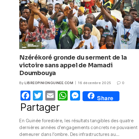
Nzérékoré gronde du serment de la
victoire sans appel de Mamadi
Doumbouya
By
LIBREOPINIONGUINEE.COM
16 décembre 2025
0
F
T
E
W
M
Share
a
w
m
h
e
Partager
c
itt
ail
at
ss
En Guinée forestière, les résultats tangibles des quatre
e
er
s
e
dernières années d’engagements concrets ne pouvaient
b
A
n
demeurer dans l’ombre. Des infrastructures au…