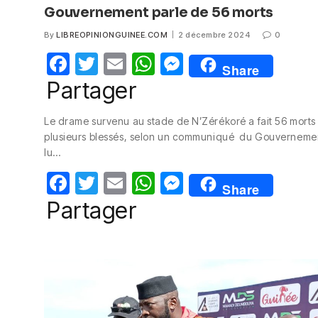
Gouvernement parle de 56 morts
By
LIBREOPINIONGUINEE.COM
2 décembre 2024
0
F
T
E
W
M
Share
a
w
m
h
e
Partager
c
itt
ail
at
ss
Le drame survenu au stade de N’Zérékoré a fait 56 morts 
e
er
s
e
plusieurs blessés, selon un communiqué du Gouverneme
b
A
n
lu…
o
p
g
F
T
E
W
M
Share
o
p
er
a
w
m
h
e
Partager
k
c
itt
ail
at
ss
e
er
s
e
b
A
n
o
p
g