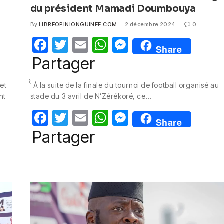
du président Mamadi Doumbouya
By
LIBREOPINIONGUINEE.COM
2 décembre 2024
0
F
T
E
W
M
Share
a
w
m
h
e
Partager
c
itt
ail
at
ss
et
’́́́ À la suite de la finale du tournoi de football organisé au
e
er
s
e
nt
stade du 3 avril de N’Zérékoré, ce…
b
A
n
F
T
E
W
M
o
p
g
Share
a
w
m
h
e
Partager
o
p
er
c
itt
ail
at
ss
k
e
er
s
e
b
A
n
o
p
g
o
p
er