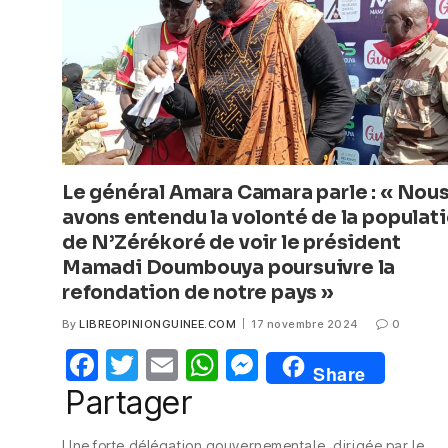
o
p
er
k
Le général Amara Camara parle : « Nou
avons entendu la volonté de la populat
de N’Zérékoré de voir le président
Mamadi Doumbouya poursuivre la
refondation de notre pays »
By
LIBREOPINIONGUINEE.COM
17 novembre 2024
0
F
T
E
W
M
Share
a
w
m
h
e
Partager
c
itt
ail
at
ss
Une forte délégation gouvernementale, dirigée par le