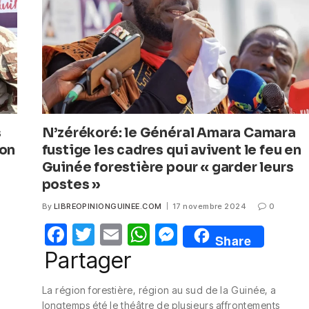
k
s
N’zérékoré: le Général Amara Camara
ion
fustige les cadres qui avivent le feu en
Guinée forestière pour « garder leurs
postes »
By
LIBREOPINIONGUINEE.COM
17 novembre 2024
0
F
T
E
W
M
Share
a
w
m
h
e
Partager
c
itt
ail
at
ss
La région forestière, région au sud de la Guinée, a
e
er
s
e
longtemps été le théâtre de plusieurs affrontements