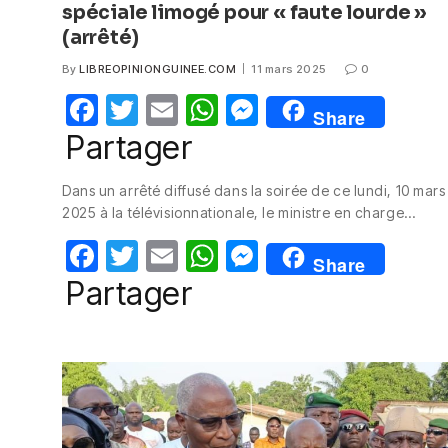
spéciale limogé pour « faute lourde »
(arrêté)
By
LIBREOPINIONGUINEE.COM
11 mars 2025
0
F
T
E
W
M
Share
a
w
m
h
e
Partager
c
itt
ail
at
ss
Dans un arrêté diffusé dans la soirée de ce lundi, 10 mars
e
er
s
e
2025 à la télévisionnationale, le ministre en charge…
b
A
n
F
T
E
W
M
o
p
g
Share
a
w
m
h
e
Partager
o
p
er
c
itt
ail
at
ss
k
e
er
s
e
b
A
n
o
p
g
o
p
er