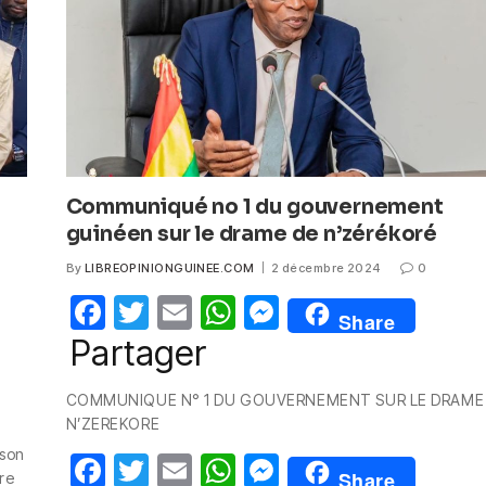
k
Communiqué no 1 du gouvernement
guinéen sur le drame de n’zérékoré
By
LIBREOPINIONGUINEE.COM
2 décembre 2024
0
F
T
E
W
M
Share
a
w
m
h
e
Partager
c
itt
ail
at
ss
COMMUNIQUE N° 1 DU GOUVERNEMENT SUR LE DRAME
e
er
s
e
N’ZEREKORE
b
A
n
 son
F
T
E
W
M
o
p
g
Share
re