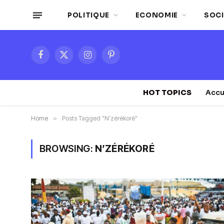
POLITIQUE
ECONOMIE
SOCI
Facebook
X
Instagram
Pinterest
(Twitter)
HOT TOPICS
Accu
Home
»
Posts Tagged "N’zérékoré"
BROWSING:
N’ZÉRÉKORÉ