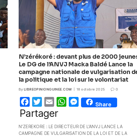
N’zérékoré : devant plus de 2000 jeune
Le DG de l’ANVJ Macka Baldé Lance la
campagne nationale de vulgarisation d
la politique et la loi sur le volontariat
By
LIBREOPINIONGUINEE.COM
18 octobre 2025
0
F
T
E
W
M
Share
a
w
m
h
e
Partager
c
itt
ail
at
ss
N’ZEREKORE : LE DIRECTEUR DE L’ANVJ LANCE LA
e
er
s
e
CAMPAGNE DE VULGARISATION DE LA LOI ET DE LA