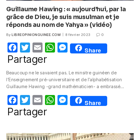
Guillaume Hawing : « aujourd’hui, par la
grâce de Dieu, je suis musulman et je
réponds au nom de Yahya » (vidéo)
By
LIBREOPINIONGUINEE.COM
8 février 2023
0
F
T
E
W
M
Share
a
w
m
h
e
Partager
c
itt
ail
at
ss
Beaucoup ne le savaient pas. Le minsitre guinéen de
e
er
s
e
l’Enseignement pré-universitaire et de l’alphabétisation
b
A
n
Guillaume Hawing -grand mathématicien- a embrassé…
o
p
g
F
T
E
W
M
Share
o
p
er
a
w
m
h
e
Partager
k
c
itt
ail
at
ss
e
er
s
e
b
A
n