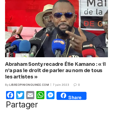
b
A
n
o
p
g
o
p
er
k
Abraham Sonty recadre Élie Kamano : « il
n’a pas le droit de parler au nom de tous
les artistes »
By
LIBREOPINIONGUINEE.COM
7 juin 2023
0
F
T
E
W
M
Share
a
w
m
h
e
Partager
c
itt
ail
at
ss