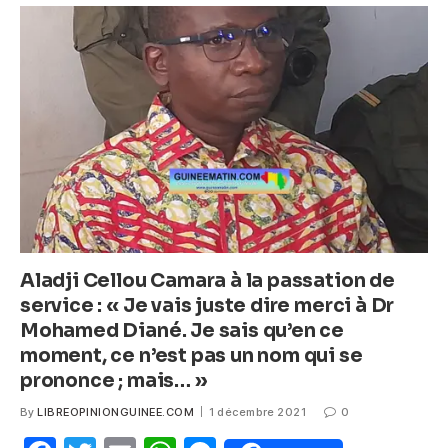
b
A
n
o
p
g
o
p
er
k
Aladji Cellou Camara à la passation de
service : « Je vais juste dire merci à Dr
Mohamed Diané. Je sais qu’en ce
moment, ce n’est pas un nom qui se
prononce ; mais… »
By
LIBREOPINIONGUINEE.COM
1 décembre 2021
0