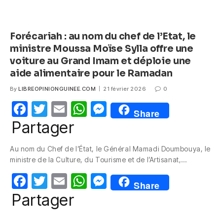
Forécariah : au nom du chef de l’Etat, le
ministre Moussa Moïse Sylla offre une
voiture au Grand Imam et déploie une
aide alimentaire pour le Ramadan
By
LIBREOPINIONGUINEE.COM
21 février 2026
0
F
T
E
W
M
Share
a
w
m
h
e
Partager
c
itt
ail
at
ss
Au nom du Chef de l’État, le Général Mamadi Doumbouya, le
e
er
s
e
ministre de la Culture, du Tourisme et de l’Artisanat,…
b
A
n
F
T
E
W
M
o
p
g
Share
a
w
m
h
e
Partager
o
p
er
c
itt
ail
at
ss
k