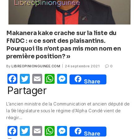
Makanera kake crache sur la liste du
FNDC : « ce sont des plaisantins.
Pourquoi ils n’ont pas mis mon nom en
première position? »
By
LIBREOPINIONGUINEE.COM
24 septembre 2021
0
F
T
E
W
M
Share
a
w
m
h
e
Partager
c
itt
ail
at
ss
L’ancien ministre de la Communication et ancien député de
e
er
s
e
la 9è législature sous le régime d’Alpha Condé vient de
b
A
n
réagir…
o
p
g
F
T
E
W
M
Share
o
p
er