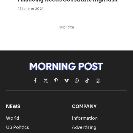
12 janvier 2021
publicite
Facebook
X
Pinterest
Vimeo
WhatsApp
TikTok
Instagram
(Twitter)
NEWS
COMPANY
World
Information
US Politics
Advertising