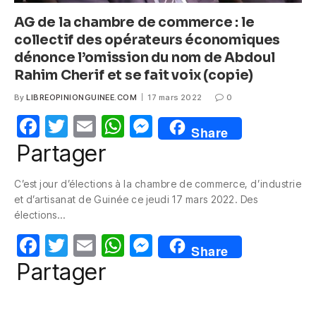
AG de la chambre de commerce : le
collectif des opérateurs économiques
dénonce l’omission du nom de Abdoul
Rahim Cherif et se fait voix (copie)
By
LIBREOPINIONGUINEE.COM
17 mars 2022
0
F
T
E
W
M
Share
a
w
m
h
e
Partager
c
itt
ail
at
ss
C’est jour d’élections à la chambre de commerce, d’industrie
e
er
s
e
et d’artisanat de Guinée ce jeudi 17 mars 2022. Des
b
A
n
élections…
o
p
g
F
T
E
W
M
Share
o
p
er
a
w
m
h
e
Partager
k
c
itt
ail
at
ss
e
er
s
e