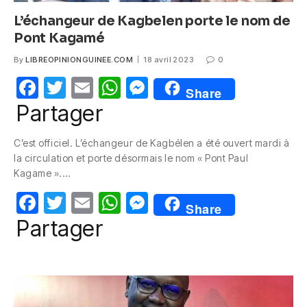
L’échangeur de Kagbelen porte le nom de
Pont Kagamé
By
LIBREOPINIONGUINEE.COM
18 avril 2023
0
F
T
E
W
M
Share
a
w
m
h
e
Partager
c
itt
ail
at
ss
C’est officiel. L’échangeur de Kagbélen a été ouvert mardi à
e
er
s
e
la circulation et porte désormais le nom « Pont Paul
b
A
n
Kagame ».…
o
p
g
F
T
E
W
M
Share
o
p
er
a
w
m
h
e
Partager
k
c
itt
ail
at
ss
e
er
s
e
b
A
n