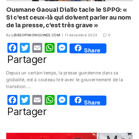
Ousmane Gaoual Diallo tacle le SPPG: «
Si c’est ceux-là qui doivent parler au nom
de la presse, c’est très grave »
By
LIBREOPINIONGUINEE.COM
11 décembre 2023
0
F
T
E
W
M
Share
a
w
m
h
e
Partager
c
itt
ail
at
ss
Depuis un certain temps, la presse guinéenne dans sa
e
er
s
e
globalité, est à couteau tiré avec le gouvernement de la
b
A
n
transition.…
o
p
g
F
T
E
W
M
Share
o
p
er
a
w
m
h
e
Partager
k
c
itt
ail
at
ss
e
er
s
e