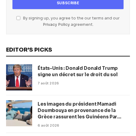
By signing up, you agree to the our terms and our
Privacy Policy
agreement.
EDITOR'S PICKS
États-Unis : Donald Donald Trump
signe un décret sur le droit du sol
7 août 2026
Les images du président Mamadi
Doumbouya en provenance de la
Grèce rassurent les Guinéens Par
(Macka Baldé)
6 août 2026