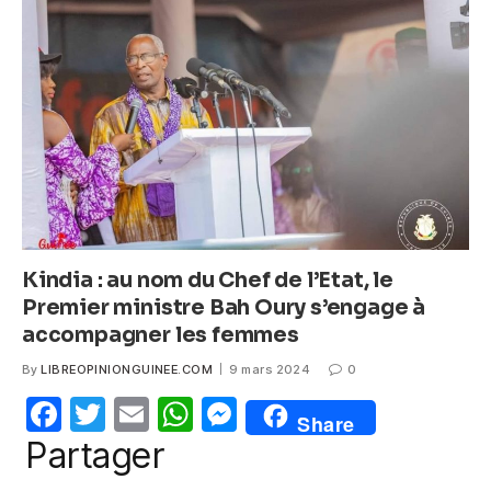
b
A
n
o
p
g
o
p
er
k
Kindia : au nom du Chef de l’Etat, le
Premier ministre Bah Oury s’engage à
accompagner les femmes
By
LIBREOPINIONGUINEE.COM
9 mars 2024
0
F
T
E
W
M
Share
a
w
m
h
e
Partager
c
itt
ail
at
ss