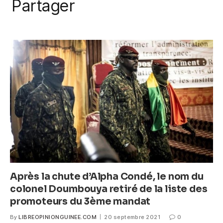
a
w
m
h
e
Partager
k
c
itt
ail
at
ss
e
er
s
e
b
A
n
o
p
g
o
p
er
k
Après la chute d’Alpha Condé, le nom du
colonel Doumbouya retiré de la liste des
promoteurs du 3ème mandat
By
LIBREOPINIONGUINEE.COM
20 septembre 2021
0