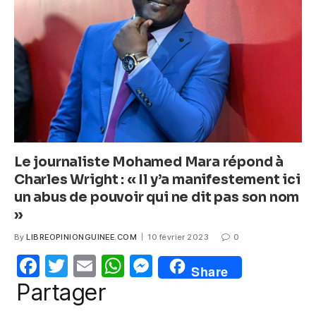
o
p
g
o
p
er
k
Le journaliste Mohamed Mara répond à
Charles Wright : « Il y’a manifestement ici
un abus de pouvoir qui ne dit pas son nom
»
By
LIBREOPINIONGUINEE.COM
10 février 2023
0
F
T
E
W
M
Share
a
w
m
h
e
Partager
c
itt
ail
at
ss