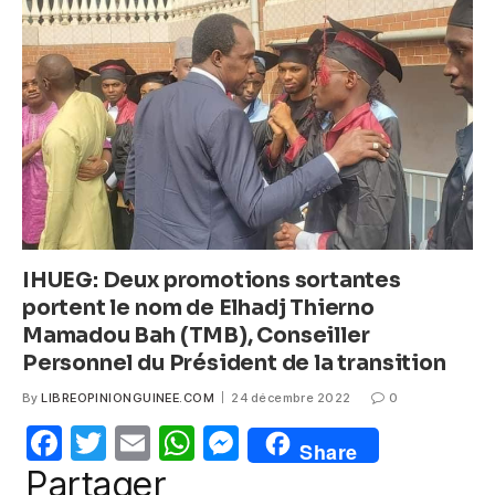
o
p
g
o
p
er
k
IHUEG: Deux promotions sortantes
portent le nom de Elhadj Thierno
Mamadou Bah (TMB), Conseiller
Personnel du Président de la transition
By
LIBREOPINIONGUINEE.COM
24 décembre 2022
0
F
T
E
W
M
Share
a
w
m
h
e
Partager