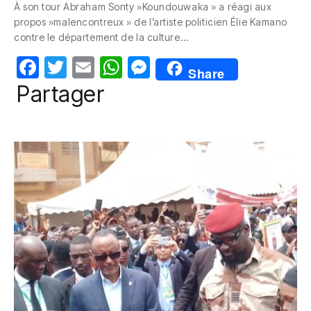
À son tour Abraham Sonty »Koundouwaka » a réagi aux
e
er
s
e
propos »malencontreux » de l’artiste politicien Élie Kamano
b
A
n
contre le département de la culture…
o
p
g
F
T
E
W
M
Share
o
p
er
a
w
m
h
e
Partager
k
c
itt
ail
at
ss
e
er
s
e
b
A
n
o
p
g
o
p
er
k