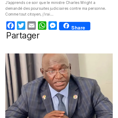
J’apprends ce soir que le ministre Charles Wright a
e
er
s
e
demandé des poursuites judiciaires contre ma personne.
b
A
n
Comme tout citoyen, j’irai…
o
p
g
F
T
E
W
M
Share
o
p
er
a
w
m
h
e
Partager
k
c
itt
ail
at
ss
e
er
s
e
b
A
n
o
p
g
o
p
er
k