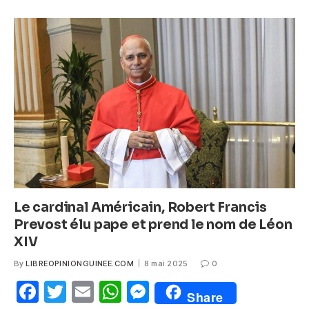
e
er
s
e
b
A
n
o
p
g
o
p
er
k
Le cardinal Américain, Robert Francis
Prevost élu pape et prend le nom de Léon
XIV
By
LIBREOPINIONGUINEE.COM
8 mai 2025
0
F
T
E
W
M
Share