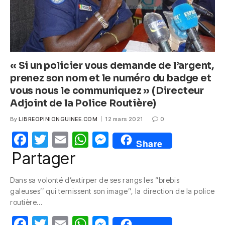
« Si un policier vous demande de l’argent,
prenez son nom et le numéro du badge et
vous nous le communiquez » (Directeur
Adjoint de la Police Routière)
By
LIBREOPINIONGUINEE.COM
12 mars 2021
0
F
T
E
W
M
Share
a
w
m
h
e
Partager
c
itt
ail
at
ss
Dans sa volonté d’extirper de ses rangs les ‘’brebis
e
er
s
e
galeuses’’ qui ternissent son image’’, la direction de la police
b
A
n
routière…
o
p
g
F
T
E
W
M