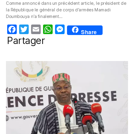
Comme annoncé dans un précédent article, le président de
e
er
s
e
la République le général de corps d’armées Mamadi
b
A
n
Doumbouya n’a finalement…
o
p
g
F
T
E
W
M
Share
o
p
er
a
w
m
h
e
Partager
k
c
itt
ail
at
ss
e
er
s
e
b
A
n
o
p
g
o
p
er
k