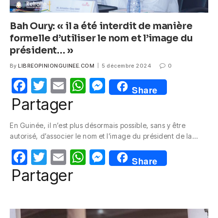
Bah Oury: « il a été interdit de manière
formelle d’utiliser le nom et l’image du
président… »
By
LIBREOPINIONGUINEE.COM
5 décembre 2024
0
F
T
E
W
M
Share
a
w
m
h
e
Partager
c
itt
ail
at
ss
En Guinée, il n’est plus désormais possible, sans y être
e
er
s
e
autorisé, d’associer le nom et l’image du président de la…
b
A
n
F
T
E
W
M
o
p
g
Share
a
w
m
h
e
Partager
o
p
er
c
itt
ail
at
ss
k
e
er
s
e