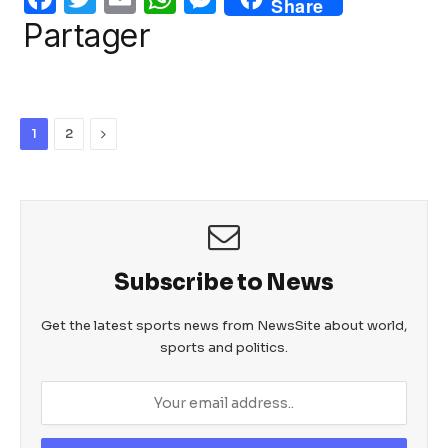
Share
o
p
er
a
w
m
h
e
Partager
k
c
itt
ail
at
ss
e
er
s
e
b
A
n
Next
1
2
o
p
g
o
p
er
k
Subscribe to News
Get the latest sports news from NewsSite about world,
sports and politics.