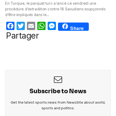
En Turquie, le parquet turc a lancé ce vendredi une
e
er
s
e
procédure d’extradition contre 18 Saoudiens soupçonnés
b
A
n
d’être impliqués dans le…
o
p
g
F
T
E
W
M
Share
o
p
er
a
w
m
h
e
Partager
k
c
itt
ail
at
ss
e
er
s
e
b
A
n
o
p
g
o
p
er
k
Subscribe to News
Get the latest sports news from NewsSite about world,
sports and politics.