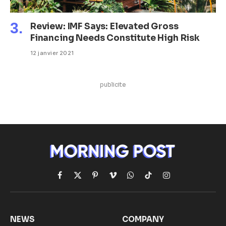
Review: IMF Says: Elevated Gross
Financing Needs Constitute High Risk
12 janvier 2021
publicite
Facebook
X
Pinterest
Vimeo
WhatsApp
TikTok
Instagram
(Twitter)
NEWS
COMPANY