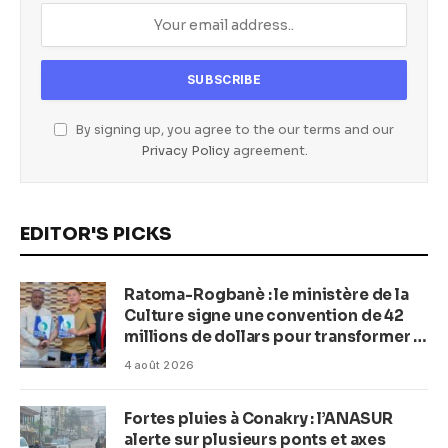
By signing up, you agree to the our terms and our
Privacy Policy
agreement.
EDITOR'S PICKS
Ratoma-Rogbanè : le ministère de la
Culture signe une convention de 42
millions de dollars pour transformer la
plage en complexe balnéaire
4 août 2026
Fortes pluies à Conakry : l’ANASUR
alerte sur plusieurs ponts et axes