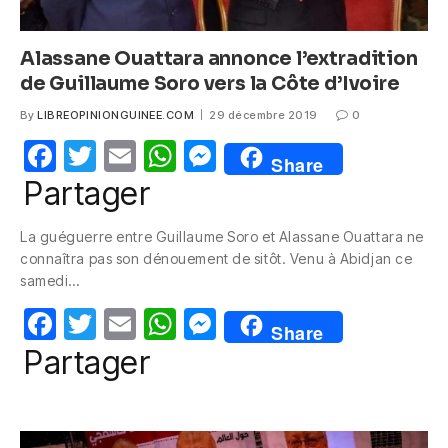
Alassane Ouattara annonce l’extradition
de Guillaume Soro vers la Côte d’Ivoire
By
LIBREOPINIONGUINEE.COM
29 décembre 2019
0
F
T
E
W
M
Share
a
w
m
h
e
Partager
c
itt
ail
at
ss
La guéguerre entre Guillaume Soro et Alassane Ouattara ne
e
er
s
e
connaîtra pas son dénouement de sitôt. Venu à Abidjan ce
b
A
n
samedi…
o
p
g
F
T
E
W
M
Share
o
p
er
a
w
m
h
e
Partager
k
c
itt
ail
at
ss
e
er
s
e