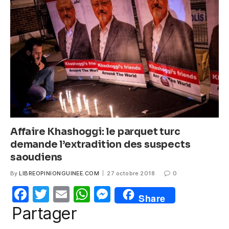
b
A
n
o
p
g
o
p
er
k
Affaire Khashoggi: le parquet turc
demande l’extradition des suspects
saoudiens
By
LIBREOPINIONGUINEE.COM
27 octobre 2018
0
F
T
E
W
M
Share
a
w
m
h
e
Partager
c
itt
ail
at
ss