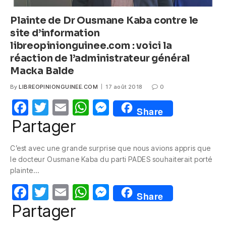
Plainte de Dr Ousmane Kaba contre le
site d’information
libreopinionguinee.com : voici la
réaction de l’administrateur général
Macka Balde
By
LIBREOPINIONGUINEE.COM
17 août 2018
0
F
T
E
W
M
Share
a
w
m
h
e
Partager
c
itt
ail
at
ss
C’est avec une grande surprise que nous avions appris que
e
er
s
e
le docteur Ousmane Kaba du parti PADES souhaiterait porté
b
A
n
plainte…
o
p
g
F
T
E
W
M
Share
o
p
er
a
w
m
h
e
Partager
k
c
itt
ail
at
ss