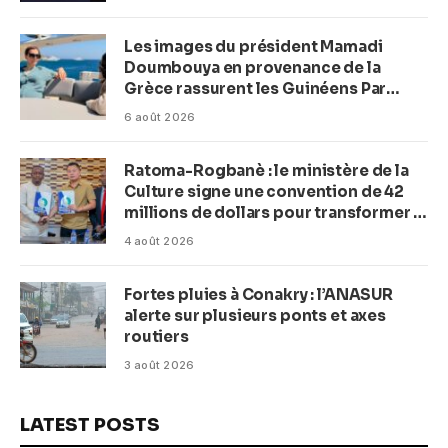
Les images du président Mamadi
Doumbouya en provenance de la
Grèce rassurent les Guinéens Par
(Macka Baldé)
6 août 2026
Ratoma-Rogbanè : le ministère de la
Culture signe une convention de 42
millions de dollars pour transformer la
plage en complexe balnéaire
4 août 2026
Fortes pluies à Conakry : l’ANASUR
alerte sur plusieurs ponts et axes
routiers
3 août 2026
LATEST POSTS