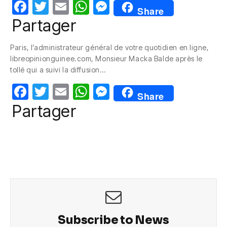
F
T
E
W
M
Share
a
w
m
h
e
Partager
c
itt
ail
at
ss
Paris, l’administrateur général de votre quotidien en ligne,
e
er
s
e
libreopinionguinee.com, Monsieur Macka Balde après le
b
A
n
tollé qui a suivi la diffusion…
o
p
g
F
T
E
W
M
Share
o
p
er
a
w
m
h
e
Partager
k
c
itt
ail
at
ss
e
er
s
e
b
A
n
o
p
g
o
p
er
k
Subscribe to News