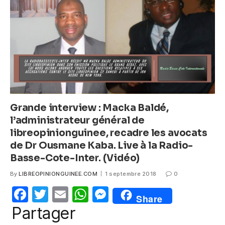
o
p
er
k
Grande interview : Macka Baldé,
l’administrateur général de
libreopinionguinee, recadre les avocats
de Dr Ousmane Kaba. Live à la Radio-
Basse-Cote-Inter. (Vidéo)
By
LIBREOPINIONGUINEE.COM
1 septembre 2018
0
F
T
E
W
M
Share
a
w
m
h
e
Partager