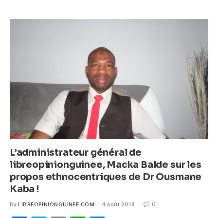
e
er
s
e
b
A
n
o
p
g
o
p
er
k
L’administrateur général de
libreopinionguinee, Macka Balde sur les
propos ethnocentriques de Dr Ousmane
Kaba !
By
LIBREOPINIONGUINEE.COM
4 août 2018
0