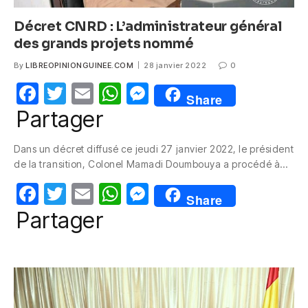
Décret CNRD : L’administrateur général
des grands projets nommé
By
LIBREOPINIONGUINEE.COM
28 janvier 2022
0
F
T
E
W
M
Share
a
w
m
h
e
Partager
c
itt
ail
at
ss
Dans un décret diffusé ce jeudi 27 janvier 2022, le président
e
er
s
e
de la transition, Colonel Mamadi Doumbouya a procédé à…
b
A
n
F
T
E
W
M
o
p
g
Share
a
w
m
h
e
Partager
o
p
er
c
itt
ail
at
ss
k
e
er
s
e
b
A
n
o
p
g