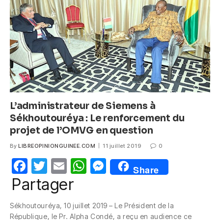
o
p
er
k
L’administrateur de Siemens à
Sékhoutouréya : Le renforcement du
projet de l’OMVG en question
By
LIBREOPINIONGUINEE.COM
11 juillet 2019
0
F
T
E
W
M
Share
a
w
m
h
e
Partager
c
itt
ail
at
ss
Sékhoutouréya, 10 juillet 2019 – Le Président de la
e
er
s
e
République, le Pr. Alpha Condé, a reçu en audience ce