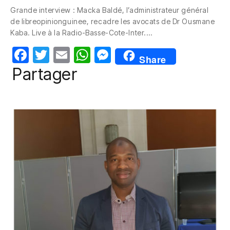
c
itt
ail
at
ss
Grande interview : Macka Baldé, l’administrateur général
e
er
s
e
de libreopinionguinee, recadre les avocats de Dr Ousmane
b
A
n
Kaba. Live à la Radio-Basse-Cote-Inter.…
o
p
g
F
T
E
W
M
Share
o
p
er
a
w
m
h
e
Partager
k
c
itt
ail
at
ss
e
er
s
e
b
A
n
o
p
g
o
p
er
k