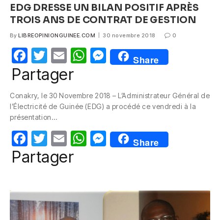
EDG DRESSE UN BILAN POSITIF APRÈS
TROIS ANS DE CONTRAT DE GESTION
By
LIBREOPINIONGUINEE.COM
30 novembre 2018
0
F
T
E
W
M
Share
a
w
m
h
e
Partager
c
itt
ail
at
ss
Conakry, le 30 Novembre 2018 – L’Administrateur Général de
e
er
s
e
l’Électricité de Guinée (EDG) a procédé ce vendredi à la
b
A
n
présentation…
o
p
g
F
T
E
W
M
Share
o
p
er
a
w
m
h
e
Partager
k
c
itt
ail
at
ss
e
er
s
e
b
A
n
o
p
g