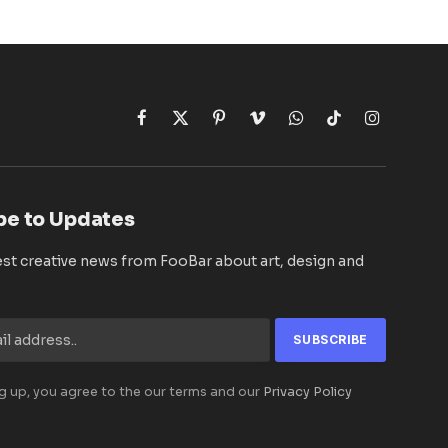
Facebook
X
Pinterest
Vimeo
WhatsApp
TikTok
Instagram
(Twitter)
be to Updates
est creative news from FooBar about art, design and
g up, you agree to the our terms and our
Privacy Policy