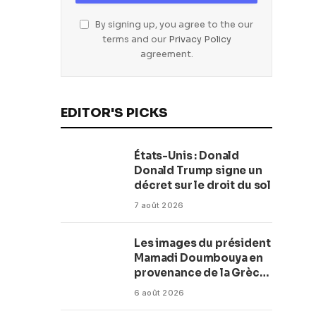
By signing up, you agree to the our
terms and our
Privacy Policy
agreement.
EDITOR'S PICKS
États-Unis : Donald
Donald Trump signe un
décret sur le droit du sol
7 août 2026
Les images du président
Mamadi Doumbouya en
provenance de la Grèce
rassurent les Guinéens
6 août 2026
Par (Macka Baldé)