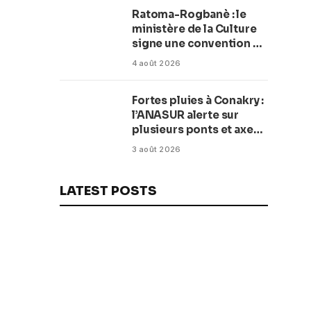
Ratoma-Rogbanè : le
ministère de la Culture
signe une convention de
42 millions de dollars
4 août 2026
pour transformer la
plage en complexe
Fortes pluies à Conakry :
balnéaire
l’ANASUR alerte sur
plusieurs ponts et axes
routiers
3 août 2026
LATEST POSTS