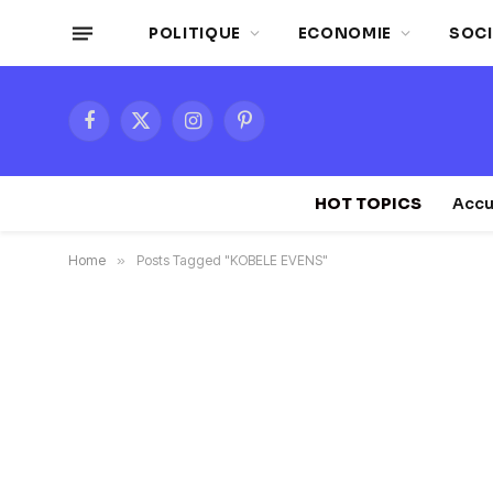
POLITIQUE
ECONOMIE
SOCI
Facebook
X
Instagram
Pinterest
(Twitter)
HOT TOPICS
Accu
Home
»
Posts Tagged "KOBELE EVENS"