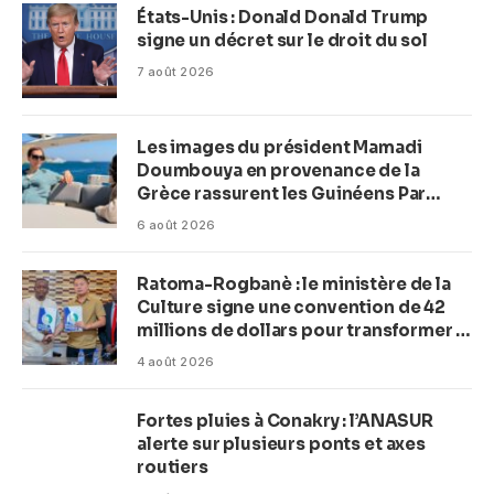
États-Unis : Donald Donald Trump
signe un décret sur le droit du sol
7 août 2026
Les images du président Mamadi
Doumbouya en provenance de la
Grèce rassurent les Guinéens Par
(Macka Baldé)
6 août 2026
Ratoma-Rogbanè : le ministère de la
Culture signe une convention de 42
millions de dollars pour transformer la
plage en complexe balnéaire
4 août 2026
Fortes pluies à Conakry : l’ANASUR
alerte sur plusieurs ponts et axes
routiers