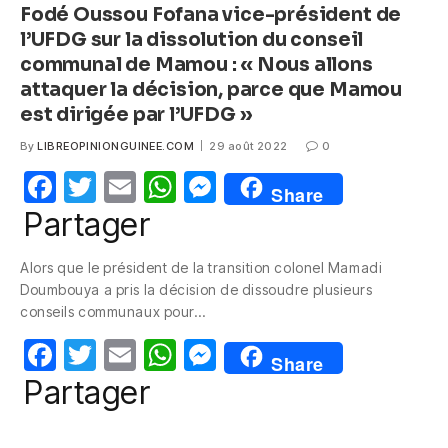
Fodé Oussou Fofana vice-président de
l’UFDG sur la dissolution du conseil
communal de Mamou : « Nous allons
attaquer la décision, parce que Mamou
est dirigée par l’UFDG »
By
LIBREOPINIONGUINEE.COM
29 août 2022
0
F
T
E
W
M
Share
a
w
m
h
e
Partager
c
itt
ail
at
ss
Alors que le président de la transition colonel Mamadi
e
er
s
e
Doumbouya a pris la décision de dissoudre plusieurs
b
A
n
conseils communaux pour…
o
p
g
F
T
E
W
M
Share
o
p
er
a
w
m
h
e
Partager
k
c
itt
ail
at
ss