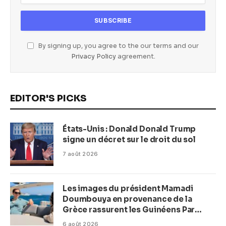
By signing up, you agree to the our terms and our
Privacy Policy
agreement.
EDITOR'S PICKS
États-Unis : Donald Donald Trump
signe un décret sur le droit du sol
7 août 2026
Les images du président Mamadi
Doumbouya en provenance de la
Grèce rassurent les Guinéens Par
(Macka Baldé)
6 août 2026