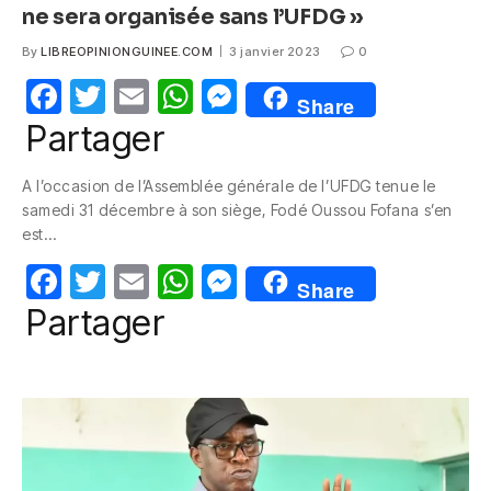
ne sera organisée sans l’UFDG »
By
LIBREOPINIONGUINEE.COM
3 janvier 2023
0
F
T
E
W
M
Share
a
w
m
h
e
Partager
c
itt
ail
at
ss
A l’occasion de l’Assemblée générale de l’UFDG tenue le
e
er
s
e
samedi 31 décembre à son siège, Fodé Oussou Fofana s’en
b
A
n
est…
o
p
g
F
T
E
W
M
Share
o
p
er
a
w
m
h
e
Partager
k
c
itt
ail
at
ss
e
er
s
e
b
A
n
o
p
g