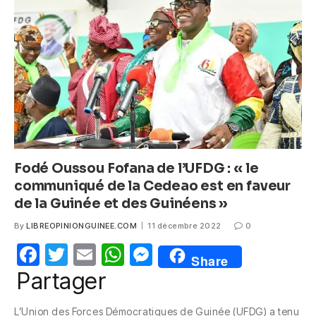
o
p
g
o
p
er
k
Fodé Oussou Fofana de l’UFDG : « le
communiqué de la Cedeao est en faveur
de la Guinée et des Guinéens »
By
LIBREOPINIONGUINEE.COM
11 décembre 2022
0
F
T
E
W
M
Share
a
w
m
h
e
Partager
c
itt
ail
at
ss
L’Union des Forces Démocratiques de Guinée (UFDG) a tenu