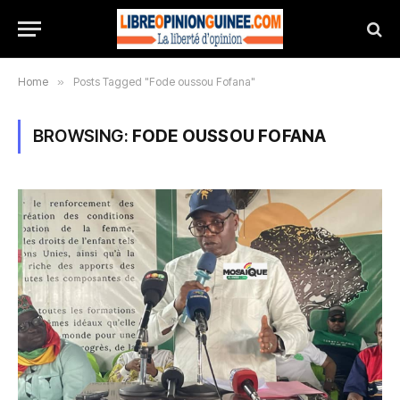
Home
»
Posts Tagged "Fode oussou Fofana"
BROWSING:
FODE OUSSOU FOFANA