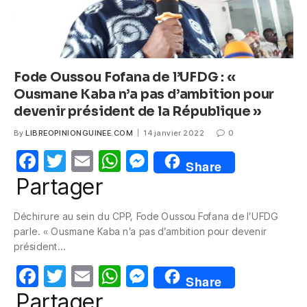
Fode Oussou Fofana de l’UFDG : «
Ousmane Kaba n’a pas d’ambition pour
devenir président de la République »
By
LIBREOPINIONGUINEE.COM
14 janvier 2022
0
F
T
E
W
M
Share
a
w
m
h
e
Partager
c
itt
ail
at
ss
Déchirure au sein du CPP, Fode Oussou Fofana de l’UFDG
e
er
s
e
parle. « Ousmane Kaba n’a pas d’ambition pour devenir
b
A
n
président…
o
p
g
F
T
E
W
M
Share
o
p
er
a
w
m
h
e
Partager