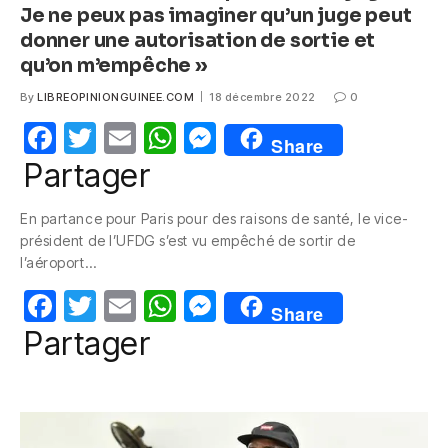
Je ne peux pas imaginer qu’un juge peut
donner une autorisation de sortie et
qu’on m’empêche »
By
LIBREOPINIONGUINEE.COM
18 décembre 2022
0
F
T
E
W
M
Share
a
w
m
h
e
Partager
c
itt
ail
at
ss
En partance pour Paris pour des raisons de santé, le vice-
e
er
s
e
président de l’UFDG s’est vu empêché de sortir de
b
A
n
l’aéroport…
o
p
g
F
T
E
W
M
Share
o
p
er
a
w
m
h
e
Partager
k
c
itt
ail
at
ss
e
er
s
e
b
A
n