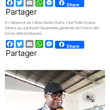
F
T
E
W
M
Share
a
w
m
h
e
Partager
c
itt
ail
at
ss
En l’absence de Cellou Dalein Diallo, c’est Fodé Oussou
e
er
s
e
Fofana qui a présidé l’assemblée générale de l’Union des
b
A
n
forces démocratiques…
o
p
g
F
T
E
W
M
Share
o
p
er
a
w
m
h
e
Partager
k
c
itt
ail
at
ss
e
er
s
e
b
A
n
o
p
g
o
p
er
k