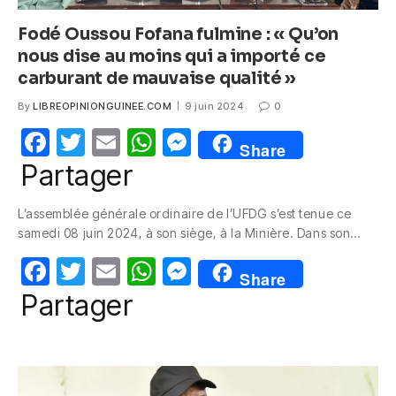
Fodé Oussou Fofana fulmine : « Qu’on
nous dise au moins qui a importé ce
carburant de mauvaise qualité »
By
LIBREOPINIONGUINEE.COM
9 juin 2024
0
F
T
E
W
M
Share
a
w
m
h
e
Partager
c
itt
ail
at
ss
L’assemblée générale ordinaire de l’UFDG s’est tenue ce
e
er
s
e
samedi 08 juin 2024, à son siège, à la Minière. Dans son…
b
A
n
F
T
E
W
M
o
p
g
Share
a
w
m
h
e
Partager
o
p
er
c
itt
ail
at
ss
k
e
er
s
e
b
A
n