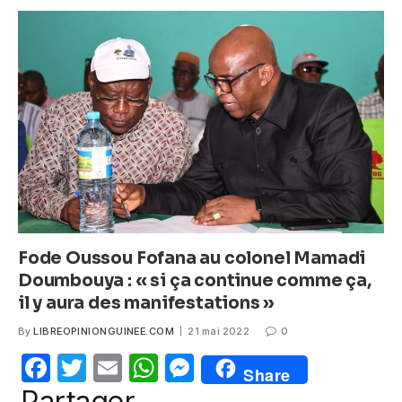
e
er
s
e
b
A
n
o
p
g
o
p
er
k
Fode Oussou Fofana au colonel Mamadi
Doumbouya : « si ça continue comme ça,
il y aura des manifestations »
By
LIBREOPINIONGUINEE.COM
21 mai 2022
0
F
T
E
W
M
Share
a
w
m
h
e
Partager