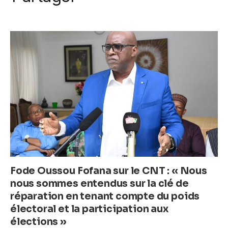
k
c
itt
ail
at
ss
e
er
s
e
b
A
n
o
p
g
o
p
er
k
Fode Oussou Fofana sur le CNT : « Nous
nous sommes entendus sur la clé de
réparation en tenant compte du poids
électoral et la participation aux
élections »