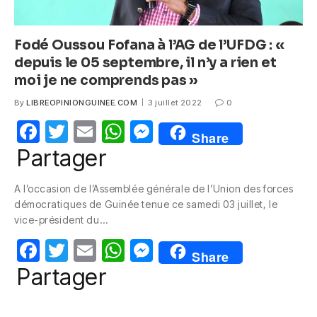
Fodé Oussou Fofana à l’AG de l’UFDG : «
depuis le 05 septembre, il n’y a rien et
moi je ne comprends pas »
By
LIBREOPINIONGUINEE.COM
3 juillet 2022
0
F
T
E
W
M
Share
a
w
m
h
e
Partager
c
itt
ail
at
ss
A l’occasion de l’Assemblée générale de l’Union des forces
e
er
s
e
démocratiques de Guinée tenue ce samedi 03 juillet, le
b
A
n
vice-président du…
o
p
g
F
T
E
W
M
Share
o
p
er
a
w
m
h
e
Partager
k
c
itt
ail
at
ss