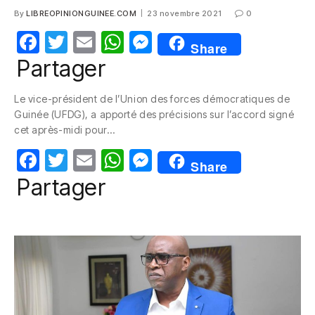
By
LIBREOPINIONGUINEE.COM
23 novembre 2021
0
F
T
E
W
M
Share
a
w
m
h
e
Partager
c
itt
ail
at
ss
Le vice-président de l’Union des forces démocratiques de
e
er
s
e
Guinée (UFDG), a apporté des précisions sur l’accord signé
b
A
n
cet après-midi pour…
o
p
g
F
T
E
W
M
Share
o
p
er
a
w
m
h
e
Partager
k
c
itt
ail
at
ss
e
er
s
e
b
A
n
o
p
g
o
p
er