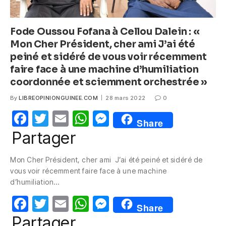
Fode Oussou Fofana à Cellou Dalein : «
Mon Cher Président, cher ami J’ai été
peiné et sidéré de vous voir récemment
faire face à une machine d’humiliation
coordonnée et sciemment orchestrée »
By
LIBREOPINIONGUINEE.COM
28 mars 2022
0
F
T
E
W
M
Share
a
w
m
h
e
Partager
c
itt
ail
at
ss
Mon Cher Président, cher ami J’ai été peiné et sidéré de
e
er
s
e
vous voir récemment faire face à une machine
b
A
n
d’humiliation…
o
p
g
F
T
E
W
M
Share
o
p
er
a
w
m
h
e
Partager