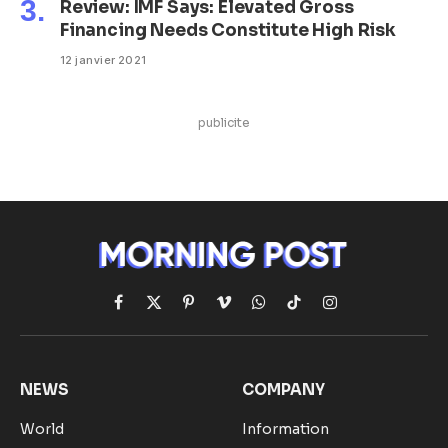
Review: IMF Says: Elevated Gross
Financing Needs Constitute High Risk
12 janvier 2021
publicite
Facebook
X
Pinterest
Vimeo
WhatsApp
TikTok
Instagram
(Twitter)
NEWS
COMPANY
World
Information