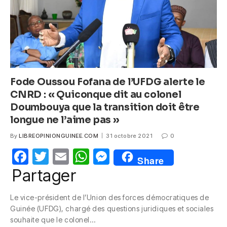
k
Fode Oussou Fofana de l’UFDG alerte le
CNRD : « Quiconque dit au colonel
Doumbouya que la transition doit être
longue ne l’aime pas »
By
LIBREOPINIONGUINEE.COM
31 octobre 2021
0
F
T
E
W
M
Share
a
w
m
h
e
Partager
c
itt
ail
at
ss
Le vice-président de l’Union des forces démocratiques de
e
er
s
e
Guinée (UFDG), chargé des questions juridiques et sociales
b
A
n
souhaite que le colonel…