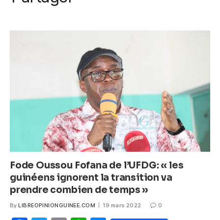
k
c
itt
ail
at
ss
e
er
s
e
b
A
n
o
p
g
o
p
er
k
Fode Oussou Fofana de l’UFDG: « les
guinéens ignorent la transition va
prendre combien de temps »
By
LIBREOPINIONGUINEE.COM
19 mars 2022
0