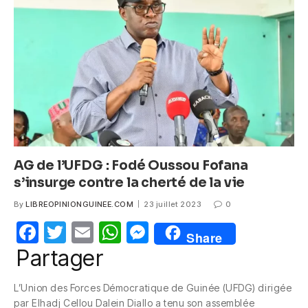
o
p
g
o
p
er
k
AG de l’UFDG : Fodé Oussou Fofana
s’insurge contre la cherté de la vie
By
LIBREOPINIONGUINEE.COM
23 juillet 2023
0
F
T
E
W
M
Share
a
w
m
h
e
Partager
c
itt
ail
at
ss
L’Union des Forces Démocratique de Guinée (UFDG) dirigée
e
er
s
e
par Elhadj Cellou Dalein Diallo a tenu son assemblée