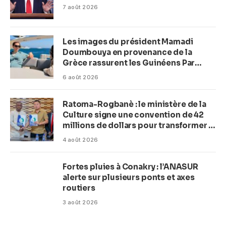
7 août 2026
Les images du président Mamadi
Doumbouya en provenance de la
Grèce rassurent les Guinéens Par
(Macka Baldé)
6 août 2026
Ratoma-Rogbanè : le ministère de la
Culture signe une convention de 42
millions de dollars pour transformer la
plage en complexe balnéaire
4 août 2026
Fortes pluies à Conakry : l’ANASUR
alerte sur plusieurs ponts et axes
routiers
3 août 2026