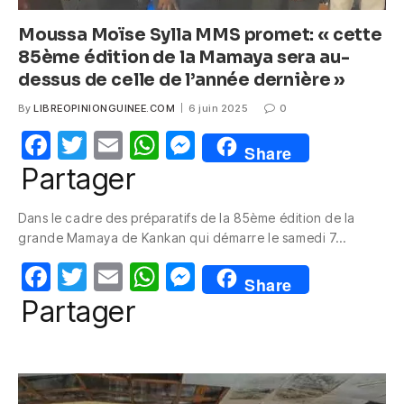
Moussa Moïse Sylla MMS promet: « cette
85ème édition de la Mamaya sera au-
dessus de celle de l’année dernière »
By
LIBREOPINIONGUINEE.COM
6 juin 2025
0
F
T
E
W
M
Share
a
w
m
h
e
Partager
c
itt
ail
at
ss
Dans le cadre des préparatifs de la 85ème édition de la
e
er
s
e
grande Mamaya de Kankan qui démarre le samedi 7…
b
A
n
F
T
E
W
M
o
p
g
Share
a
w
m
h
e
Partager
o
p
er
c
itt
ail
at
ss
k
e
er
s
e
b
A
n