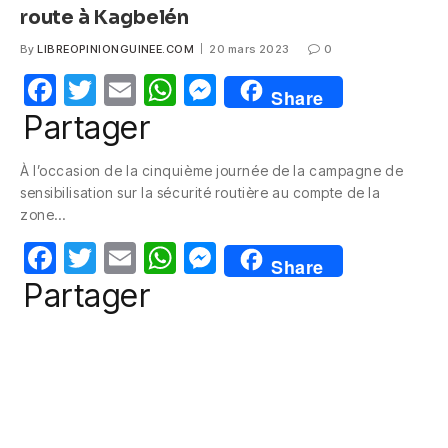
route à Kagbelén
By
LIBREOPINIONGUINEE.COM
20 mars 2023
0
F
T
E
W
M
Share
a
w
m
h
e
Partager
c
itt
ail
at
ss
À l’occasion de la cinquième journée de la campagne de
e
er
s
e
sensibilisation sur la sécurité routière au compte de la
b
A
n
zone…
o
p
g
F
T
E
W
M
Share
o
p
er
a
w
m
h
e
Partager
k
c
itt
ail
at
ss
e
er
s
e
b
A
n
o
p
g