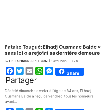
o
p
er
k
Fatako Tougué: Elhadj Ousmane Balde «
sans loi « a rejoint sa dernière demeure
By
LIBREOPINIONGUINEE.COM
1 avril 2023
0
F
T
E
W
M
Share
a
w
m
h
e
Partager
c
itt
ail
at
ss
Décédé dimanche dernier à l’âge de 84 ans, El hadj
e
er
s
e
Ousmane Baldé a reçu ce vendredi tous les honneurs
b
A
n
avant…