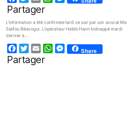
Share
a
w
m
h
e
Partager
c
itt
ail
at
ss
L’information a été confirmée tard ce soir par son avocat Me
e
er
s
e
Salifou Béavogui. L’opérateur Habib Hann kidnappé mardi
b
A
n
dernier à…
o
p
g
F
T
E
W
M
Share
o
p
er
a
w
m
h
e
Partager
k
c
itt
ail
at
ss
e
er
s
e
b
A
n
o
p
g
o
p
er
k