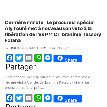
Dernière minute : Le procureur spécial
Aly Touré met à nouveau son veto à la
libération de l’ex PM Dr Ibrahima Kassory
Fofana
By
LIBREOPINIONGUINEE.COM
8 juillet 2022
0
F
T
E
W
M
Share
a
w
m
h
e
Partager
c
itt
ail
at
ss
C’est encore un coup dur pour l’ex-Premier ministre du
e
er
s
e
régime Alpha Condé, Dr Ibrahima Kassory Fofana. Le
b
A
n
procureur spécial près…
o
p
g
F
T
E
W
M
Share
o
p
er
a
w
m
h
e