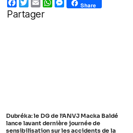
o
p
g
F
T
E
W
M
Share
o
p
er
a
w
m
h
e
Partager
k
c
itt
ail
at
ss
e
er
s
e
b
A
n
o
p
g
o
p
er
k
Dubréka: le DG de l’ANVJ Macka Baldé
lance lavant dernière journée de
sensibilisation sur les accidents de la