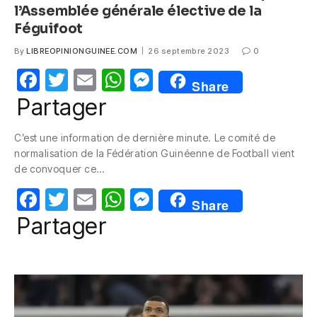
l’Assemblée générale élective de la
Féguifoot
By
LIBREOPINIONGUINEE.COM
26 septembre 2023
0
F
T
E
W
M
Share
a
w
m
h
e
Partager
c
itt
ail
at
ss
C’est une information de dernière minute. Le comité de
e
er
s
e
normalisation de la Fédération Guinéenne de Football vient
b
A
n
de convoquer ce…
o
p
g
F
T
E
W
M
Share
o
p
er
a
w
m
h
e
Partager
k
c
itt
ail
at
ss
e
er
s
e
b
A
n
o
p
g