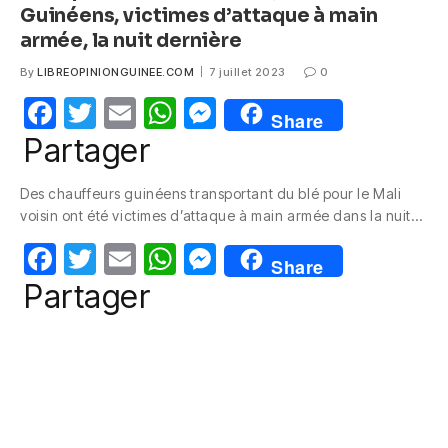
Guinéens, victimes d’attaque à main
armée, la nuit dernière
By
LIBREOPINIONGUINEE.COM
7 juillet 2023
0
F
T
E
W
M
Share
a
w
m
h
e
Partager
c
itt
ail
at
ss
Des chauffeurs guinéens transportant du blé pour le Mali
e
er
s
e
voisin ont été victimes d’attaque à main armée dans la nuit…
b
A
n
F
T
E
W
M
o
p
g
Share
a
w
m
h
e
Partager
o
p
er
c
itt
ail
at
ss
k
e
er
s
e
b
A
n
o
p
g