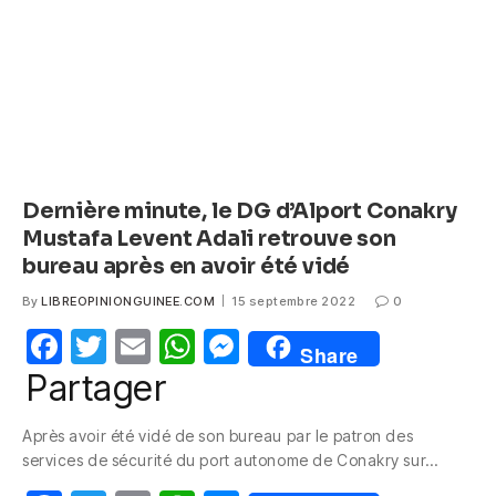
o
p
er
k
Dernière minute, le DG d’Alport Conakry
Mustafa Levent Adali retrouve son
bureau après en avoir été vidé
By
LIBREOPINIONGUINEE.COM
15 septembre 2022
0
F
T
E
W
M
Share
a
w
m
h
e
Partager
c
itt
ail
at
ss
Après avoir été vidé de son bureau par le patron des
e
er
s
e
services de sécurité du port autonome de Conakry sur…
b
A
n