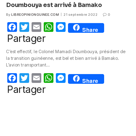
Doumbouya est arrivé à Bamako
By
LIBREOPINIONGUINEE.COM
21 septembre 2022
0
F
T
E
W
M
Share
a
w
m
h
e
Partager
c
itt
ail
at
ss
C’est effectif, le Colonel Mamadi Doumbouya, président de
e
er
s
e
la transition guinéenne, est bel et bien arrivé à Bamako.
b
A
n
L’avion transportant…
o
p
g
F
T
E
W
M
Share
o
p
er
a
w
m
h
e
Partager
k
c
itt
ail
at
ss
e
er
s
e
b
A
n
o
p
g