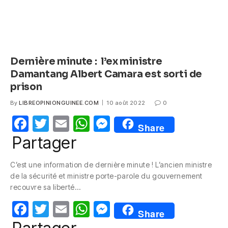
Dernière minute : l’ex ministre
Damantang Albert Camara est sorti de
prison
By
LIBREOPINIONGUINEE.COM
10 août 2022
0
F
T
E
W
M
Share
a
w
m
h
e
Partager
c
itt
ail
at
ss
C’est une information de dernière minute ! L’ancien ministre
e
er
s
e
de la sécurité et ministre porte-parole du gouvernement
b
A
n
recouvre sa liberté…
o
p
g
F
T
E
W
M
Share
o
p
er
a
w
m
h
e