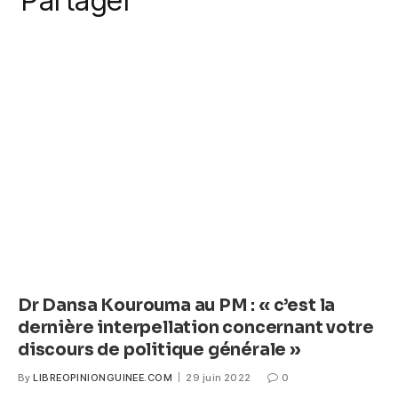
Partager
k
c
itt
ail
at
ss
e
er
s
e
b
A
n
o
p
g
o
p
er
k
Dr Dansa Kourouma au PM : « c’est la
dernière interpellation concernant votre
discours de politique générale »
By
LIBREOPINIONGUINEE.COM
29 juin 2022
0