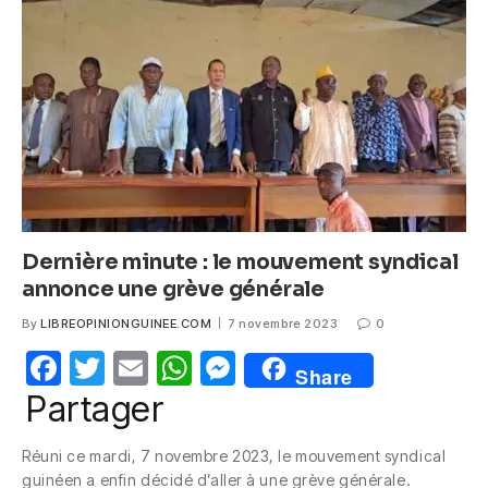
o
p
g
o
p
er
k
Dernière minute : le mouvement syndical
annonce une grève générale
By
LIBREOPINIONGUINEE.COM
7 novembre 2023
0
F
T
E
W
M
Share
a
w
m
h
e
Partager
c
itt
ail
at
ss
Réuni ce mardi, 7 novembre 2023, le mouvement syndical
e
er
s
e
guinéen a enfin décidé d’aller à une grève générale.