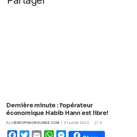
Partager
k
c
itt
ail
at
ss
e
er
s
e
b
A
n
o
p
g
o
p
er
k
Dernière minute : l’opérateur
économique Habib Hann est libre!
By
LIBREOPINIONGUINEE.COM
31 juillet 2022
0
F
T
E
W
M