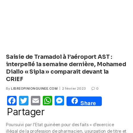
o
p
er
k
Saisie de Tramadol à l’aéroport AST :
interpellé la semaine dernière, Mohamed
Diallo « Sipla » comparait devant la
CRIEF
By
LIBREOPINIONGUINEE.COM
2 février 2023
0
F
T
E
W
M
Share
a
w
m
h
e
Partager
c
itt
ail
at
ss
Poursuivi par l’Etat guinéen pour des faits « d’exercice
e
er
s
e
illégal de la profession de pharmacien, usurpation de titre et