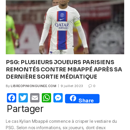
o
p
er
k
PSG: PLUSIEURS JOUEURS PARISIENS
REMONTÉS CONTRE MBAPPÉ APRÈS SA
DERNIÈRE SORTIE MÉDIATIQUE
By
LIBREOPINIONGUINEE.COM
9 juillet 2023
0
F
T
E
W
M
Share
a
w
m
h
e
Partager
c
itt
ail
at
ss
Le cas Kylian Mbappé commence à crisper le vestiaire du
e
er
s
e
PSG. Selon nos informations, six joueurs, dont deux