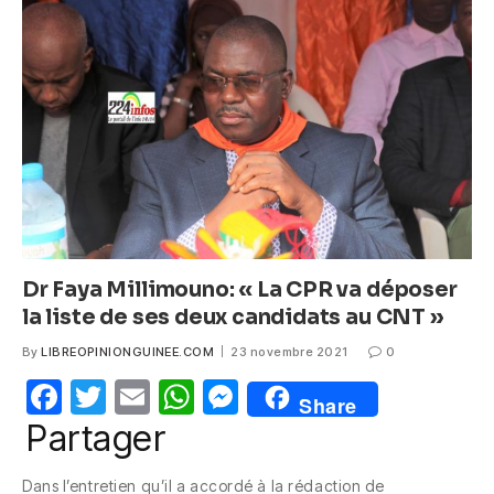
b
A
n
o
p
g
o
p
er
k
Dr Faya Millimouno: « La CPR va déposer
la liste de ses deux candidats au CNT »
By
LIBREOPINIONGUINEE.COM
23 novembre 2021
0
F
T
E
W
M
Share
a
w
m
h
e
Partager
c
itt
ail
at
ss
Dans l’entretien qu’il a accordé à la rédaction de