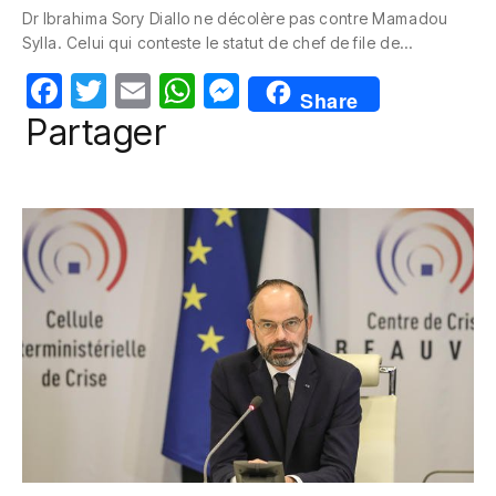
Dr Ibrahima Sory Diallo ne décolère pas contre Mamadou
e
er
s
e
Sylla. Celui qui conteste le statut de chef de file de…
b
A
n
F
T
E
W
M
o
p
g
Share
a
w
m
h
e
Partager
o
p
er
c
itt
ail
at
ss
k
e
er
s
e
b
A
n
o
p
g
o
p
er
k