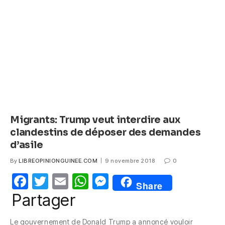
o
p
g
o
p
er
k
Migrants: Trump veut interdire aux
clandestins de déposer des demandes
d’asile
By
LIBREOPINIONGUINEE.COM
9 novembre 2018
0
F
T
E
W
M
Share
a
w
m
h
e
Partager
c
itt
ail
at
ss
Le gouvernement de Donald Trump a annoncé vouloir