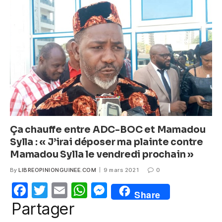
b
A
n
o
p
g
o
p
er
k
Ça chauffe entre ADC-BOC et Mamadou
Sylla : « J’irai déposer ma plainte contre
Mamadou Sylla le vendredi prochain »
By
LIBREOPINIONGUINEE.COM
9 mars 2021
0
F
T
E
W
M
Share
a
w
m
h
e
Partager
c
itt
ail
at
ss