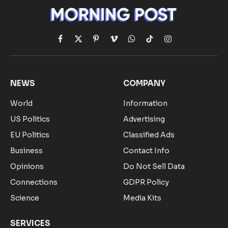
Facebook
X
Pinterest
Vimeo
WhatsApp
TikTok
Instagram
(Twitter)
NEWS
COMPANY
World
Information
US Politics
Advertising
EU Politics
Classified Ads
Business
Contact Info
Opinions
Do Not Sell Data
Connections
GDPR Policy
Science
Media Kits
SERVICES