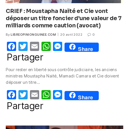
CRIEF : Moustapha Naïté et Cie vont
déposer un titre foncier d’une valeur de 7
milliards comme caution (avocat)
By
LIBREOPINIONGUINEE.COM
20 avril 2022
0
F
T
E
W
M
Share
a
w
m
h
e
Partager
c
itt
ail
at
ss
Pour rester en liberté sous contrôle judiciaire, les anciens
e
er
s
e
ministres Moustapha Naïté, Mamadi Camara et Cie doivent
b
A
n
déposer un titre…
o
p
g
F
T
E
W
M
Share
o
p
er
a
w
m
h
e
Partager
k
c
itt
ail
at
ss
e
er
s
e