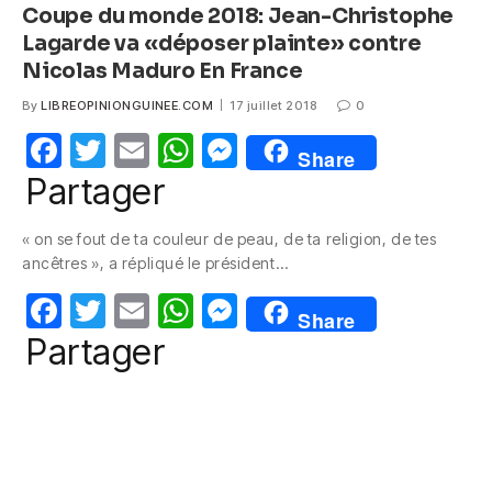
Coupe du monde 2018: Jean-Christophe
Lagarde va «déposer plainte» contre
Nicolas Maduro En France
By
LIBREOPINIONGUINEE.COM
17 juillet 2018
0
F
T
E
W
M
Share
a
w
m
h
e
Partager
c
itt
ail
at
ss
« on se fout de ta couleur de peau, de ta religion, de tes
e
er
s
e
ancêtres », a répliqué le président…
b
A
n
F
T
E
W
M
o
p
g
Share
a
w
m
h
e
Partager
o
p
er
c
itt
ail
at
ss
k
e
er
s
e
b
A
n
o
p
g