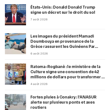
États-Unis : Donald Donald Trump
signe un décret sur le droit du sol
7 août 2026
Les images du président Mamadi
Doumbouya en provenance de la
Grèce rassurent les Guinéens Par
(Macka Baldé)
6 août 2026
Ratoma-Rogbanè : le ministère de la
Culture signe une convention de 42
millions de dollars pour transformer la
plage en complexe balnéaire
4 août 2026
Fortes pluies à Conakry : l’ANASUR
alerte sur plusieurs ponts et axes
routiers