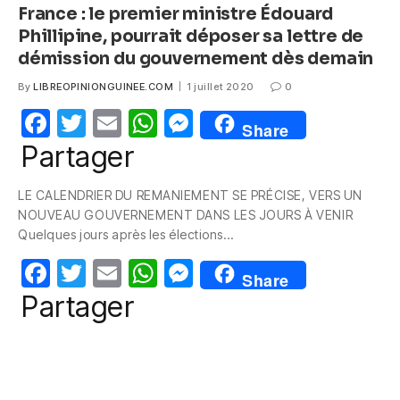
France : le premier ministre Édouard
Phillipine, pourrait déposer sa lettre de
démission du gouvernement dès demain
By
LIBREOPINIONGUINEE.COM
1 juillet 2020
0
F
T
E
W
M
Share
a
w
m
h
e
Partager
c
itt
ail
at
ss
LE CALENDRIER DU REMANIEMENT SE PRÉCISE, VERS UN
e
er
s
e
NOUVEAU GOUVERNEMENT DANS LES JOURS À VENIR
b
A
n
Quelques jours après les élections…
o
p
g
F
T
E
W
M
Share
o
p
er
a
w
m
h
e
Partager
k
c
itt
ail
at
ss
e
er
s
e
b
A
n