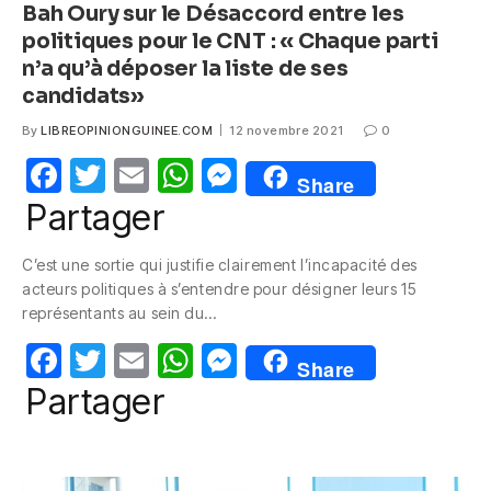
Bah Oury sur le Désaccord entre les
politiques pour le CNT : « Chaque parti
n’a qu’à déposer la liste de ses
candidats»
By
LIBREOPINIONGUINEE.COM
12 novembre 2021
0
F
T
E
W
M
Share
a
w
m
h
e
Partager
c
itt
ail
at
ss
C’est une sortie qui justifie clairement l’incapacité des
e
er
s
e
acteurs politiques à s’entendre pour désigner leurs 15
b
A
n
représentants au sein du…
o
p
g
F
T
E
W
M
Share
o
p
er
a
w
m
h
e
Partager
k
c
itt
ail
at
ss
e
er
s
e