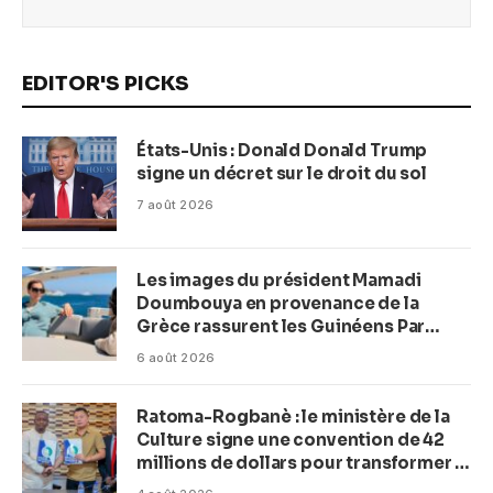
EDITOR'S PICKS
États-Unis : Donald Donald Trump
signe un décret sur le droit du sol
7 août 2026
Les images du président Mamadi
Doumbouya en provenance de la
Grèce rassurent les Guinéens Par
(Macka Baldé)
6 août 2026
Ratoma-Rogbanè : le ministère de la
Culture signe une convention de 42
millions de dollars pour transformer la
plage en complexe balnéaire