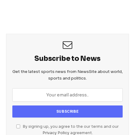
c
itt
ail
at
ss
e
er
s
e
b
A
n
o
p
g
o
p
er
k
Subscribe to News
Get the latest sports news from NewsSite about world,
sports and politics.
By signing up, you agree to the our terms and our
Privacy Policy
agreement.