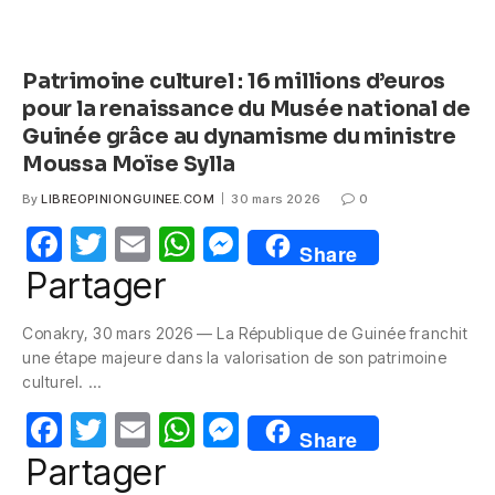
Patrimoine culturel : 16 millions d’euros
pour la renaissance du Musée national de
Guinée grâce au dynamisme du ministre
Moussa Moïse Sylla
By
LIBREOPINIONGUINEE.COM
30 mars 2026
0
F
T
E
W
M
Share
a
w
m
h
e
Partager
c
itt
ail
at
ss
Conakry, 30 mars 2026 — La République de Guinée franchit
e
er
s
e
une étape majeure dans la valorisation de son patrimoine
b
A
n
culturel. …
o
p
g
F
T
E
W
M
Share
o
p
er
a
w
m
h
e
Partager
k