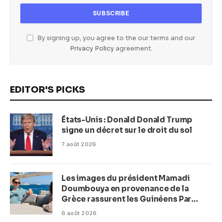
By signing up, you agree to the our terms and our
Privacy Policy
agreement.
EDITOR'S PICKS
États-Unis : Donald Donald Trump
signe un décret sur le droit du sol
7 août 2026
Les images du président Mamadi
Doumbouya en provenance de la
Grèce rassurent les Guinéens Par
(Macka Baldé)
6 août 2026