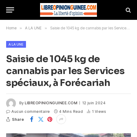
Home
»
A LA UNE
»
Saisie de 1045 kg de cannabis par les Services spéciaux, à Forécariah
A LA UNE
Saisie de 1045 kg de
cannabis par les Services
spéciaux, à Forécariah
By
LIBREOPINIONGUINEE.COM
12 juin 2024
Aucun commentaire
4 Mins Read
1
Views
Share