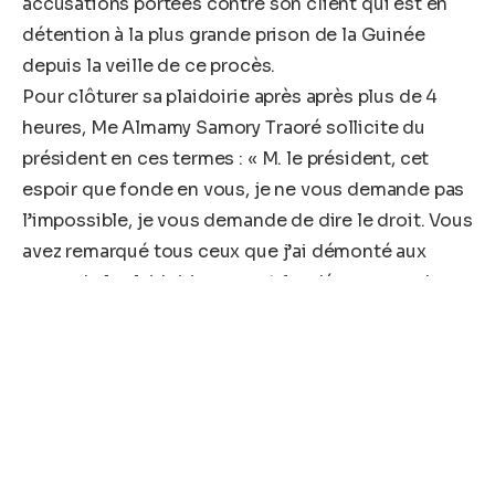
accusations portées contre son client qui est en
détention à la plus grande prison de la Guinée
depuis la veille de ce procès.
Pour clôturer sa plaidoirie après après plus de 4
heures, Me Almamy Samory Traoré sollicite du
président en ces termes : « M. le président, cet
espoir que fonde en vous, je ne vous demande pas
l’impossible, je vous demande de dire le droit. Vous
avez remarqué tous ceux que j’ai démonté aux
cours de la plaidoirie ne sont fondés que sur des
faits précis, ne sont fondés que sur le droit, tirés
des lois et des jurisprudences », a-t-il fait savoir.
Poursuivant, cet avocat au Barreau de Guinée a
tenu à mentionner : « M. le président, parfois on
peut avoir une lecture divergente des confrères de
la partie civile et du ministère publi. Mais ce qui