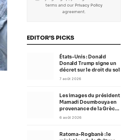
terms and our
Privacy Policy
agreement.
EDITOR'S PICKS
États-Unis : Donald
Donald Trump signe un
décret sur le droit du sol
7 août 2026
Les images du président
Mamadi Doumbouya en
provenance de la Grèce
rassurent les Guinéens
6 août 2026
Par (Macka Baldé)
Ratoma-Rogbanè : le