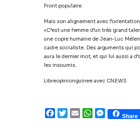
Front populaire.
Mais son alignement avec l’orientatio
«C’est une femme d’un très grand talent
une copie humaine de Jean-Luc Mélench
cadre socialiste. Des arguments qui p
aura le dernier mot, et qui lui aussi a 
les insoumis.
Libreopinionguinee avec CNEWS
Facebook
Twitter
Email
WhatsAp
Messe
Share