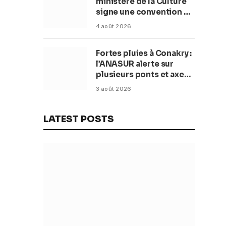
ministère de la Culture
signe une convention de
42 millions de dollars
4 août 2026
pour transformer la
plage en complexe
Fortes pluies à Conakry :
balnéaire
l’ANASUR alerte sur
plusieurs ponts et axes
routiers
3 août 2026
LATEST POSTS