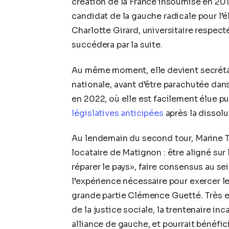
création de la France insoumise en 201
candidat de la gauche radicale pour l’é
Charlotte Girard, universitaire respect
succédera par la suite.
Au même moment, elle devient secréta
nationale, avant d’être parachutée dan
en 2022, où elle est facilement élue p
législatives anticipées
après la dissolu
Au lendemain du second tour, Marine To
locataire de Matignon : être aligné sur
réparer le pays», faire consensus au sei
l’expérience nécessaire pour exercer l
grande partie Clémence Guetté. Très e
de la justice sociale, la trentenaire in
alliance de gauche, et pourrait bénéfi