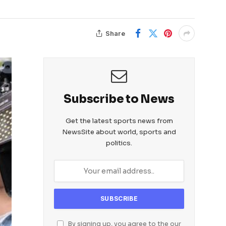
Share
Subscribe to News
Get the latest sports news from
NewsSite about world, sports and
politics.
By signing up, you agree to the our