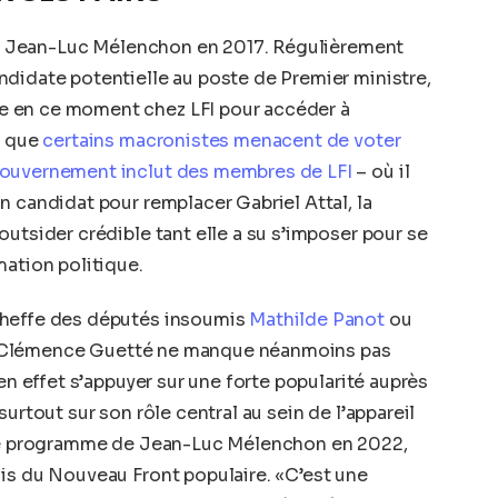
dit Jean-Luc Mélenchon en 2017. Régulièrement
didate potentielle au poste de Premier ministre,
 en ce moment chez LFI pour accéder à
s que
certains macronistes menacent de voter
gouvernement inclut des membres de LFI
– où il
n candidat pour remplacer Gabriel Attal, la
utsider crédible tant elle a su s’imposer pour se
mation politique.
cheffe des députés insoumis
Mathilde Panot
ou
 Clémence Guetté ne manque néanmoins pas
 en effet s’appuyer sur une forte popularité auprès
urtout sur son rôle central au sein de l’appareil
é le programme de Jean-Luc Mélenchon en 2022,
is du Nouveau Front populaire. «C’est une