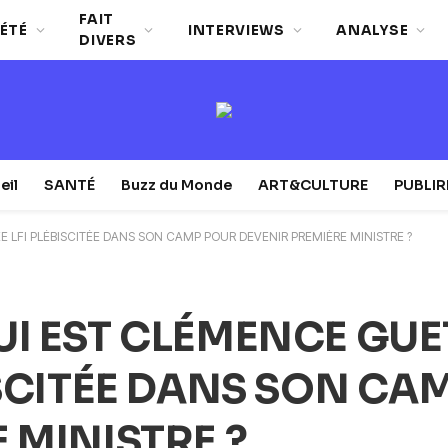
FAIT
ÉTÉ
INTERVIEWS
ANALYSE
DIVERS
eil
SANTÉ
Buzz du Monde
ART&CULTURE
PUBLI
 LFI PLÉBISCITÉE DANS SON CAMP POUR DEVENIR PREMIÈRE MINISTRE ?
I EST CLÉMENCE GUET
ISCITÉE DANS SON CA
 MINISTRE ?