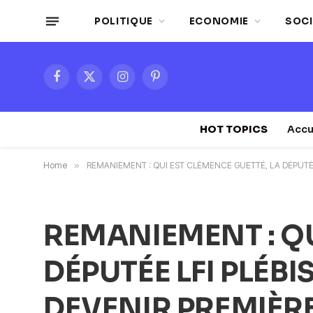
POLITIQUE
ECONOMIE
SOCI
Facebook
X
Instagram
Pinterest
(Twitter)
HOT TOPICS
Accu
Home
»
REMANIEMENT : QUI EST CLÉMENCE GUETTÉ, LA DÉPUTÉE
REMANIEMENT : QU
DÉPUTÉE LFI PLÉB
DEVENIR PREMIÈRE