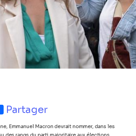
p
nger
Partager
aine, Emmanuel Macron devrait nommer, dans les
su des rangs du parti majoritaire aux élections