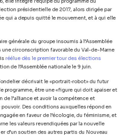
6, elle intègre l’équipe du programme du
lection présidentielle de 2017, alors dirigée par
ée qui a depuis quitté le mouvement, et à qui elle
ire générale du groupe insoumis à l’Assemblée
s une circonscription favorable du Val-de-Marne
uis
réélue dès le premier tour des élections
tion de l’Assemblée nationale le 9 juin.
ndelier décrivait le «portrait-robot» du futur
 le programme, être une «figure qui doit apaiser et
n de l’alliance et avoir la compétence et
e pouvoir. Des conditions auxquelles répond en
ngagée en faveur de l’écologie, du féminisme, et
carne les valeurs revendiquées par la nouvelle
cier d’un soutien des autres partis du Nouveau