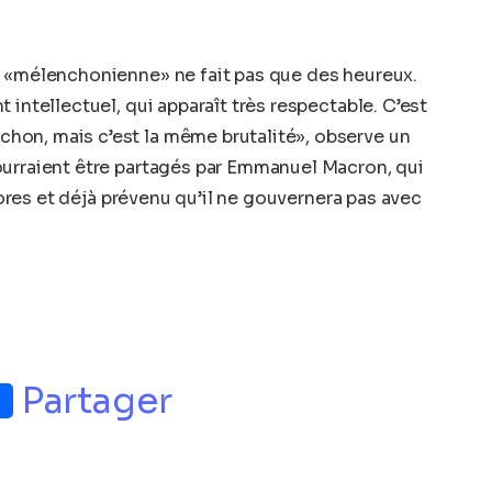
n «mélenchonienne» ne fait pas que des heureux.
 intellectuel, qui apparaît très respectable. C’est
on, mais c’est la même brutalité», observe un
ourraient être partagés par Emmanuel Macron, qui
d’ores et déjà prévenu qu’il ne gouvernera pas avec
p
nger
Partager