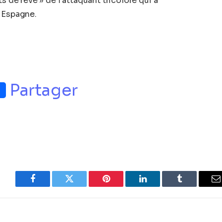
s de rêve » de l’attaquant tricolore qui a
n Espagne.
p
nger
Partager
Facebook
Twitter
Pinterest
LinkedIn
Tumblr
E