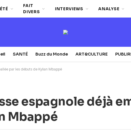
FAIT
ÉTÉ
INTERVIEWS
ANALYSE
DIVERS
eil
SANTÉ
Buzz du Monde
ART&CULTURE
PUBLI
allée par les débuts de Kylian Mbappé
resse espagnole déjà e
ian Mbappé