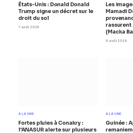
États-Unis : Donald Donald
Les image
Trump signe un décret sur le
Mamadi D
droit du sol
provenanc
rassurent
7 août 2026
(Macka Ba
6 août 2026
A LA UNE
A LA UNE
Fortes pluies à Conakry :
Guinée : A
l’ANASUR alerte sur plusieurs
remanieme