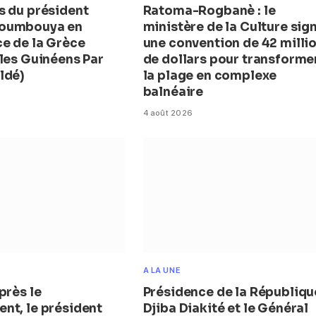
s du président
Ratoma-Rogbanè : le
oumbouya en
ministère de la Culture sig
e de la Grèce
une convention de 42 milli
 les Guinéens Par
de dollars pour transforme
ldé)
la plage en complexe
balnéaire
4 août 2026
A LA UNE
près le
Présidence de la République
nt, le président
Djiba Diakité et le Général