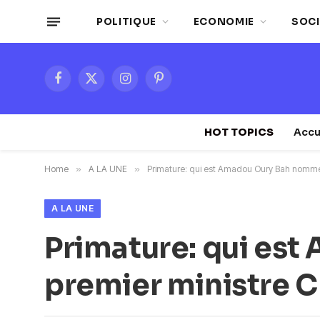
POLITIQUE
ECONOMIE
SOCI
Facebook
X
Instagram
Pinterest
(Twitter)
HOT TOPICS
Accu
Home
»
A LA UNE
»
Primature: qui est Amadou Oury Bah nommé
A LA UNE
Primature: qui es
premier ministre 