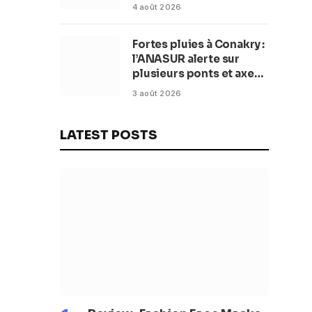
42 millions de dollars
4 août 2026
pour transformer la
plage en complexe
Fortes pluies à Conakry :
balnéaire
l’ANASUR alerte sur
plusieurs ponts et axes
routiers
3 août 2026
LATEST POSTS