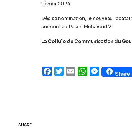
février 2024.
Dès sa nomination, le nouveau locatair
serment au Palais Mohamed V.
La Cellule de Communication du Go
Facebook
Twitter
Email
WhatsAp
Messe
Share
SHARE.