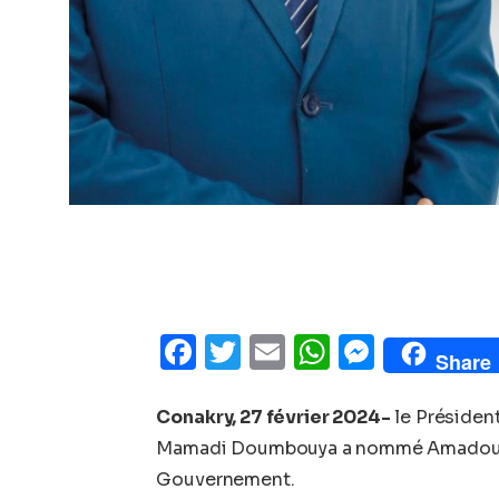
Facebook
Twitter
Email
WhatsAp
Messe
Share
Conakry, 27 février 2024-
le Président
Mamadi Doumbouya a nommé Amadou Ou
Gouvernement.