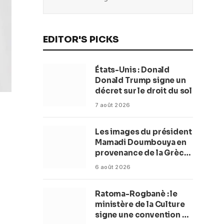
EDITOR'S PICKS
États-Unis : Donald
Donald Trump signe un
décret sur le droit du sol
7 août 2026
Les images du président
Mamadi Doumbouya en
provenance de la Grèce
rassurent les Guinéens
6 août 2026
Par (Macka Baldé)
Ratoma-Rogbanè : le
ministère de la Culture
signe une convention de