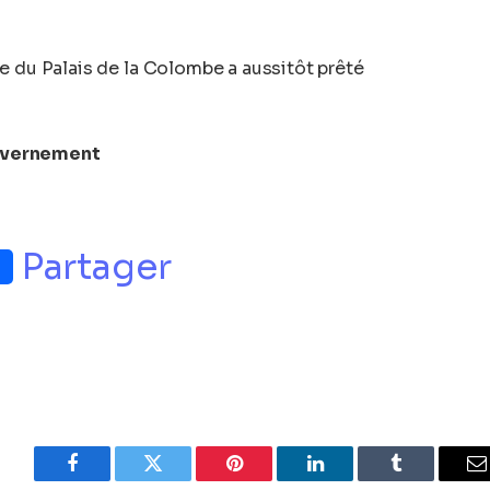
e du Palais de la Colombe a aussitôt prêté
uvernement
p
nger
Partager
Facebook
Twitter
Pinterest
LinkedIn
Tumblr
E