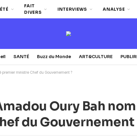
FAIT
ÉTÉ
INTERVIEWS
ANALYSE
DIVERS
eil
SANTÉ
Buzz du Monde
ART&CULTURE
PUBLI
 premier ministre Chef du Gouvernement ?
t Amadou Oury Bah no
Chef du Gouvernement 