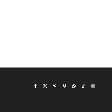
Facebook
X
Pinterest
Vimeo
WhatsApp
TikTok
Instagram
(Twitter)