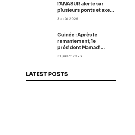
l’ANASUR alerte sur
plusieurs ponts et axes
routiers
3 août 2026
Guinée : Après le
remaniement, le
président Mamadi
Doumbouya fixe les
31 juillet 2026
objectifs du nouveau
gouvernement (CM)
LATEST POSTS