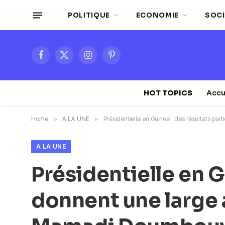
POLITIQUE
ECONOMIE
SOCI
Facebook
X
Instagram
Pinterest
(Twitter)
HOT TOPICS
Accu
Home
»
A LA UNE
»
Présidentielle en Guinée : des résultats p
A LA UNE
Présidentielle en G
donnent une large 