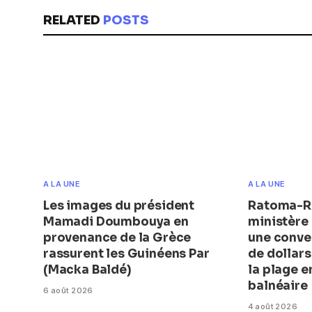
RELATED
POSTS
A LA UNE
A LA UNE
Les images du président
Ratoma-Ro
Mamadi Doumbouya en
ministère 
provenance de la Grèce
une conve
rassurent les Guinéens Par
de dollar
(Macka Baldé)
la plage 
balnéaire
6 août 2026
4 août 2026