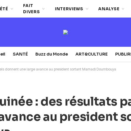
FAIT
ÉTÉ
INTERVIEWS
ANALYSE
DIVERS
eil
SANTÉ
Buzz du Monde
ART&CULTURE
PUBLI
artiels donnent une large avance au president sortant Mamadi Doumbouya
uinée : des résultats p
avance au president s