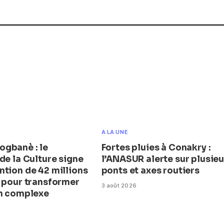
A LA UNE
gbanè : le
Fortes pluies à Conakry :
de la Culture signe
l’ANASUR alerte sur plusieu
ntion de 42 millions
ponts et axes routiers
s pour transformer
3 août 2026
en complexe