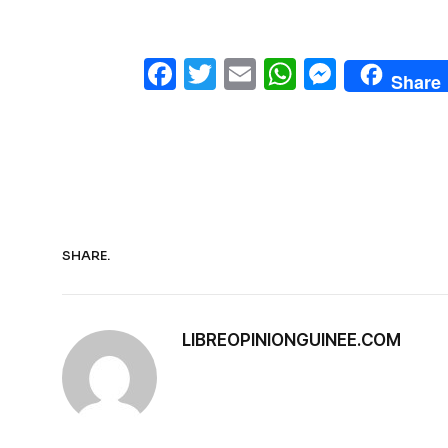
Facebook
Twitter
Email
WhatsAp
Messe
Share
SHARE.
LIBREOPINIONGUINEE.COM