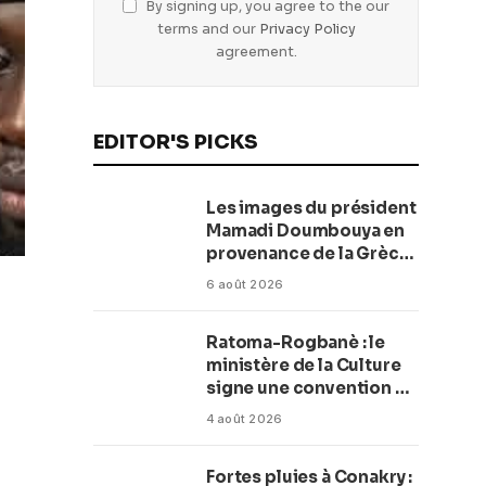
By signing up, you agree to the our
terms and our
Privacy Policy
agreement.
EDITOR'S PICKS
Les images du président
Mamadi Doumbouya en
provenance de la Grèce
rassurent les Guinéens
6 août 2026
Par (Macka Baldé)
Ratoma-Rogbanè : le
ministère de la Culture
signe une convention de
42 millions de dollars
4 août 2026
pour transformer la
plage en complexe
Fortes pluies à Conakry :
balnéaire