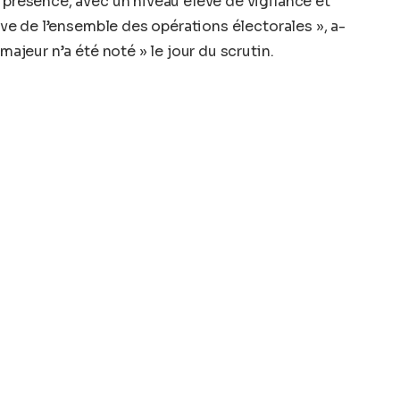
 présence, avec un niveau élevé de vigilance et
tive de l’ensemble des opérations électorales », a-
majeur n’a été noté » le jour du scrutin.