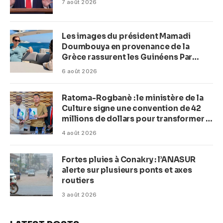
7 août 2026
Les images du président Mamadi
Doumbouya en provenance de la
Grèce rassurent les Guinéens Par
(Macka Baldé)
6 août 2026
Ratoma-Rogbanè : le ministère de la
Culture signe une convention de 42
millions de dollars pour transformer la
plage en complexe balnéaire
4 août 2026
Fortes pluies à Conakry : l’ANASUR
alerte sur plusieurs ponts et axes
routiers
3 août 2026