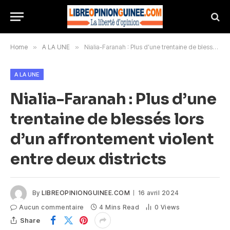
Home
»
A LA UNE
»
Nialia-Faranah : Plus d’une trentaine de blessés lors d’un affrontement violent entre deux districts
A LA UNE
Nialia-Faranah : Plus d’une
trentaine de blessés lors
d’un affrontement violent
entre deux districts
By
LIBREOPINIONGUINEE.COM
16 avril 2024
Aucun commentaire
4 Mins Read
0
Views
Share