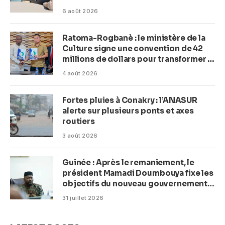
(Macka Baldé)
6 août 2026
Ratoma-Rogbanè : le ministère de la
Culture signe une convention de 42
millions de dollars pour transformer la
plage en complexe balnéaire
4 août 2026
Fortes pluies à Conakry : l’ANASUR
alerte sur plusieurs ponts et axes
routiers
3 août 2026
Guinée : Après le remaniement, le
président Mamadi Doumbouya fixe les
objectifs du nouveau gouvernement
(CM)
31 juillet 2026