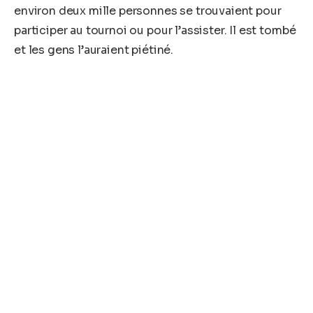
environ deux mille personnes se trouvaient pour
participer au tournoi ou pour l’assister. Il est tombé
et les gens l’auraient piétiné.
Aux dernières nouvelles, le corps de Sory Camara a
été finalement transféré à l’hôpital ignence Deen
de Conakry.
Libreopinionguinee avec Guineenews
Partager