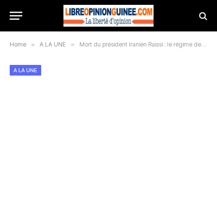
Home
»
A LA UNE
»
Mort du président Iranien Raissi : le régime des ayatollahs va rester en place, selon des commentateurs israéliens
A LA UNE