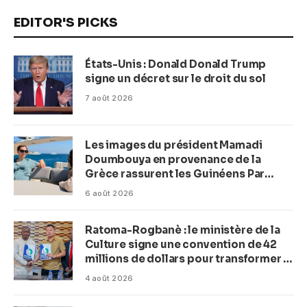
EDITOR'S PICKS
États-Unis : Donald Donald Trump
signe un décret sur le droit du sol
7 août 2026
Les images du président Mamadi
Doumbouya en provenance de la
Grèce rassurent les Guinéens Par
(Macka Baldé)
6 août 2026
Ratoma-Rogbanè : le ministère de la
Culture signe une convention de 42
millions de dollars pour transformer la
plage en complexe balnéaire
4 août 2026