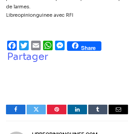
de larmes.
Libreopinionguinee avec RFI
Facebook
Twitter
Email
WhatsApp
Messenger
Share
Partager
Facebook
Twitter
Pinterest
LinkedIn
Tumblr
Email